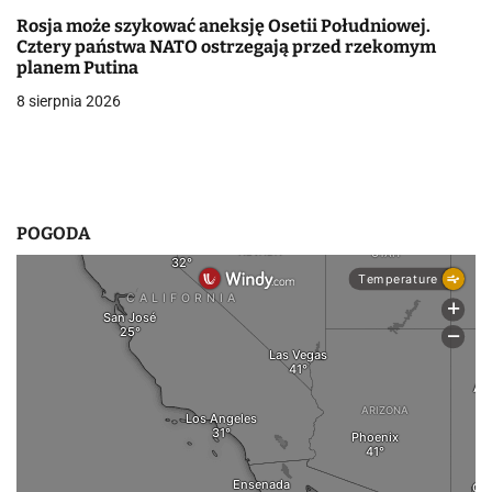
i
Rosja może szykować aneksję Osetii Południowej.
Cztery państwa NATO ostrzegają przed rzekomym
s
planem Putina
u
8 sierpnia 2026
POGODA