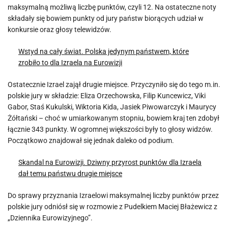
maksymalną możliwą liczbę punktów, czyli 12. Na ostateczne noty
składały się bowiem punkty od jury państw biorących udział w
konkursie oraz głosy telewidzów.
Wstyd na cały świat. Polska jedynym państwem, które
zrobiło to dla Izraela na Eurowizji
Ostatecznie Izrael zajął drugie miejsce. Przyczyniło się do tego m.in.
polskie jury w składzie: Eliza Orzechowska, Filip Kuncewicz, Viki
Gabor, Staś Kukulski, Wiktoria Kida, Jasiek Piwowarczyk i Maurycy
Żółtański – choć w umiarkowanym stopniu, bowiem kraj ten zdobył
łącznie 343 punkty. W ogromnej większości były to głosy widzów.
Początkowo znajdował się jednak daleko od podium.
Skandal na Eurowizji. Dziwny przyrost punktów dla Izraela
dał temu państwu drugie miejsce
Do sprawy przyznania Izraelowi maksymalnej liczby punktów przez
polskie jury odniósł się w rozmowie z Pudelkiem Maciej Błażewicz z
„Dziennika Eurowizyjnego”.