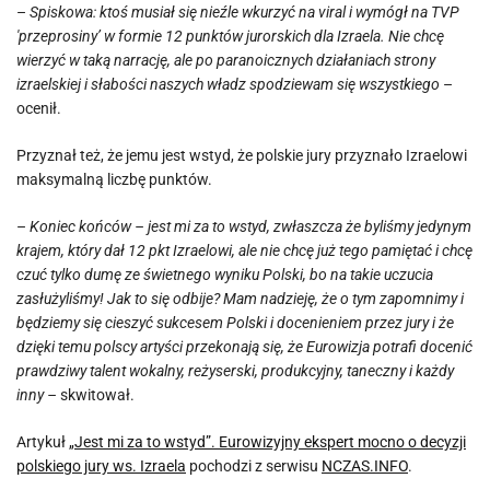
–
Spiskowa: ktoś musiał się nieźle wkurzyć na viral i wymógł na TVP
'przeprosiny’ w formie 12 punktów jurorskich dla Izraela. Nie chcę
wierzyć w taką narrację, ale po paranoicznych działaniach strony
izraelskiej i słabości naszych władz spodziewam się wszystkiego
–
ocenił.
Przyznał też, że jemu jest wstyd, że polskie jury przyznało Izraelowi
maksymalną liczbę punktów.
–
Koniec końców – jest mi za to wstyd, zwłaszcza że byliśmy jedynym
krajem, który dał 12 pkt Izraelowi, ale nie chcę już tego pamiętać i chcę
czuć tylko dumę ze świetnego wyniku Polski, bo na takie uczucia
zasłużyliśmy! Jak to się odbije? Mam nadzieję, że o tym zapomnimy i
będziemy się cieszyć sukcesem Polski i docenieniem przez jury i że
dzięki temu polscy artyści przekonają się, że Eurowizja potrafi docenić
prawdziwy talent wokalny, reżyserski, produkcyjny, taneczny i każdy
inny –
skwitował.
Artykuł
„Jest mi za to wstyd”. Eurowizyjny ekspert mocno o decyzji
polskiego jury ws. Izraela
pochodzi z serwisu
NCZAS.INFO
.