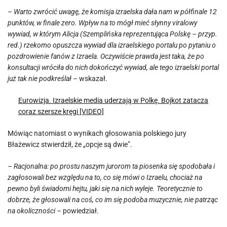
–
Warto zwrócić uwagę, że komisja izraelska dała nam w półfinale 12
punktów, w finale zero. Wpływ na to mógł mieć słynny viralowy
wywiad, w którym Alicja (Szemplińska reprezentująca Polskę – przyp.
red.) rzekomo opuszcza wywiad dla izraelskiego portalu po pytaniu o
pozdrowienie fanów z Izraela. Oczywiście prawda jest taka, że po
konsultacji wróciła do nich dokończyć wywiad, ale tego izraelski portal
już tak nie podkreślał –
wskazał.
Eurowizja. Izraelskie media uderzają w Polkę. Bojkot zatacza
coraz szersze kręgi [VIDEO]
Mówiąc natomiast o wynikach głosowania polskiego jury
Błażewicz stwierdził, że „opcje są dwie”.
– Racjonalna: po prostu naszym jurorom ta piosenka się spodobała i
zagłosowali bez względu na to, co się mówi o Izraelu, chociaż na
pewno byli świadomi hejtu, jaki się na nich wyleje. Teoretycznie to
dobrze, że głosowali na coś, co im się podoba muzycznie, nie patrząc
na okoliczności –
powiedział.