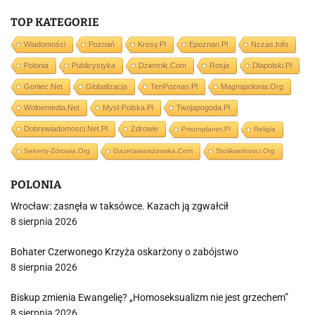
TOP KATEGORIE
Wiadomości
Poznań
Kresy.pl
Epoznan.pl
Nczas.info
Polonia
Publicystyka
Dziennik.com
Rosja
Dlapolski.pl
Goniec.net
Globalizacja
TenPoznan.pl
Magnapolonia.org
Wolnemedia.net
Mysl-Polska.pl
Twojapogoda.pl
Dobrewiadomosci.net.pl
Zdrowie
Prisonplanet.pl
Religia
Sekrety-Zdrowia.org
Gazetawarszawska.com
Stolikwolnosci.org
POLONIA
Wrocław: zasnęła w taksówce. Kazach ją zgwałcił
8 sierpnia 2026
Bohater Czerwonego Krzyża oskarżony o zabójstwo
8 sierpnia 2026
Biskup zmienia Ewangelię? „Homoseksualizm nie jest grzechem”
8 sierpnia 2026