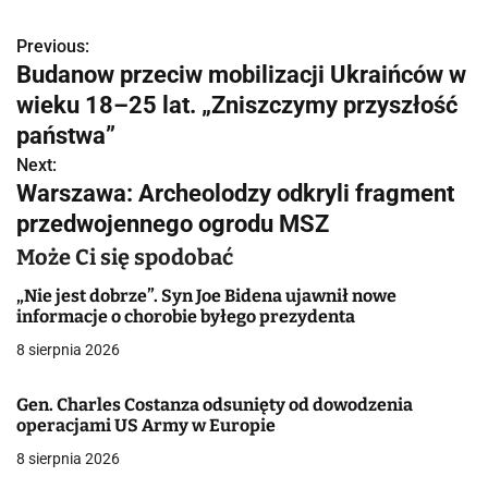
Previous:
N
Budanow przeciw mobilizacji Ukraińców w
a
wieku 18–25 lat. „Zniszczymy przyszłość
w
państwa”
Next:
i
Warszawa: Archeolodzy odkryli fragment
g
przedwojennego ogrodu MSZ
a
Może Ci się spodobać
c
„Nie jest dobrze”. Syn Joe Bidena ujawnił nowe
informacje o chorobie byłego prezydenta
j
8 sierpnia 2026
a
Gen. Charles Costanza odsunięty od dowodzenia
w
operacjami US Army w Europie
8 sierpnia 2026
p