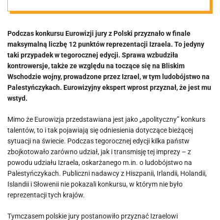
o decyzji
Podczas konkursu Eurowizji jury z Polski przyznało w finale
polskiego jury
maksymalną liczbę 12 punktów reprezentacji Izraela. To jedyny
taki przypadek w tegorocznej edycji. Sprawa wzbudziła
ws. Izraela
kontrowersje, także ze względu na toczące się na Bliskim
Wschodzie wojny, prowadzone przez Izrael, w tym ludobójstwo na
Palestyńczykach. Eurowizyjny ekspert wprost przyznał, że jest mu
wstyd.
Mimo że Eurowizja przedstawiana jest jako „apolityczny” konkurs
talentów, to i tak pojawiają się odniesienia dotyczące bieżącej
sytuacji na świecie. Podczas tegorocznej edycji kilka państw
zbojkotowało zarówno udział, jak i transmisję tej imprezy – z
powodu udziału Izraela, oskarżanego m.in. o ludobójstwo na
Palestyńczykach. Publiczni nadawcy z Hiszpanii, Irlandii, Holandii,
Islandii i Słowenii nie pokazali konkursu, w którym nie było
reprezentacji tych krajów.
Tymczasem polskie jury postanowiło przyznać Izraelowi