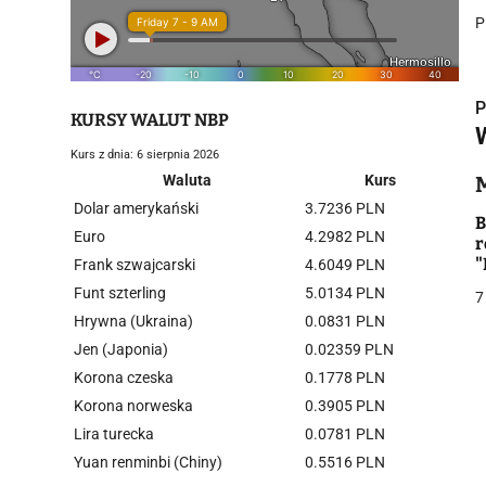
P
P
KURSY WALUT NBP
Kurs z dnia: 6 sierpnia 2026
Waluta
Kurs
Dolar amerykański
3.7236 PLN
i
B
Euro
4.2982 PLN
r
"
Frank szwajcarski
4.6049 PLN
n
Funt szterling
5.0134 PLN
7
Hrywna (Ukraina)
0.0831 PLN
Jen (Japonia)
0.02359 PLN
Korona czeska
0.1778 PLN
j
Korona norweska
0.3905 PLN
Lira turecka
0.0781 PLN
Yuan renminbi (Chiny)
0.5516 PLN