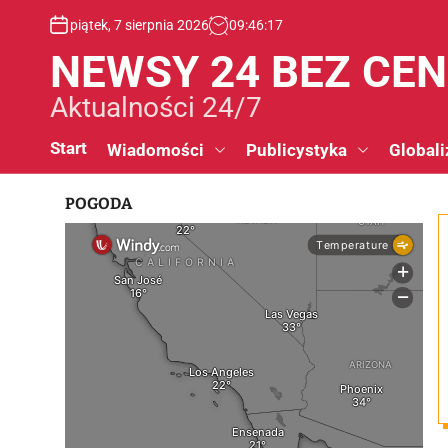
S
piątek, 7 sierpnia 2026
09
:
46
:
17
k
i
NEWSY 24 BEZ CE
p
t
Aktualności 24/7
o
c
Start
Wiadomości
Publicystyka
Globali
o
n
POGODA
t
e
n
t