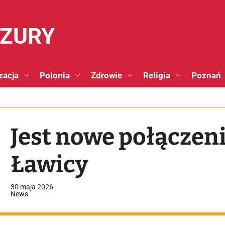
NZURY
zacja
Polonia
Zdrowie
Religia
Poznań
Jest nowe połączeni
Ławicy
30 maja 2026
News