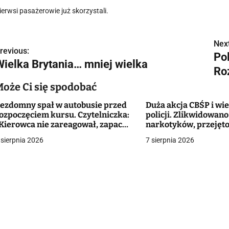
ierwsi pasażerowie już skorzystali.
Next
N
revious:
Po
Wielka Brytania… mniej wielka
a
Ro
w
Może Ci się spodobać
ezdomny spał w autobusie przed
Duża akcja CBŚP i wi
ozpoczęciem kursu. Czytelniczka:
policji. Zlikwidowan
g
Kierowca nie zareagował, zapach
narkotyków, przejęto
ie do wytrzymania"
ponad 10 mln zł
 sierpnia 2026
7 sierpnia 2026
a
c
a
w