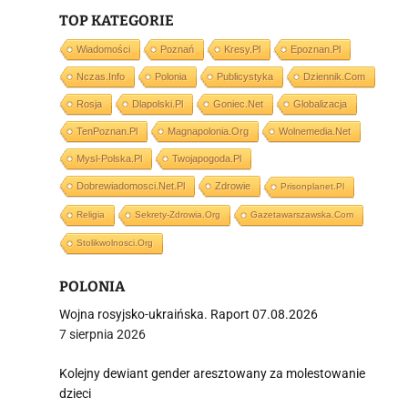
TOP KATEGORIE
i
Wiadomości
Poznań
Kresy.pl
Epoznan.pl
Nczas.info
Polonia
Publicystyka
Dziennik.com
Rosja
Dlapolski.pl
Goniec.net
Globalizacja
TenPoznan.pl
Magnapolonia.org
Wolnemedia.net
Mysl-Polska.pl
Twojapogoda.pl
Dobrewiadomosci.net.pl
Zdrowie
Prisonplanet.pl
Religia
Sekrety-Zdrowia.org
Gazetawarszawska.com
Stolikwolnosci.org
POLONIA
Wojna rosyjsko-ukraińska. Raport 07.08.2026
7 sierpnia 2026
Kolejny dewiant gender aresztowany za molestowanie
dzieci