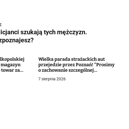
:
licjanci szukają tych mężczyzn.
zpoznajesz?
elkopolskiej
Wielka parada strażackich aut
o magazyn
przejedzie przez Poznań! "Prosimy
 towar za
o zachowanie szczególnej
ostrożności"
7 sierpnia 2026