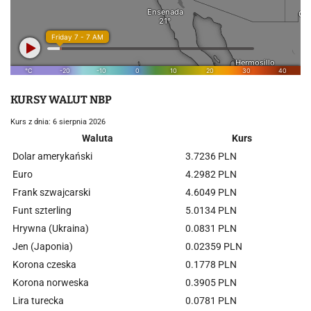
KURSY WALUT NBP
Kurs z dnia: 6 sierpnia 2026
Waluta
Kurs
Dolar amerykański
3.7236 PLN
Euro
4.2982 PLN
Frank szwajcarski
4.6049 PLN
Funt szterling
5.0134 PLN
Hrywna (Ukraina)
0.0831 PLN
Jen (Japonia)
0.02359 PLN
Korona czeska
0.1778 PLN
Korona norweska
0.3905 PLN
Lira turecka
0.0781 PLN