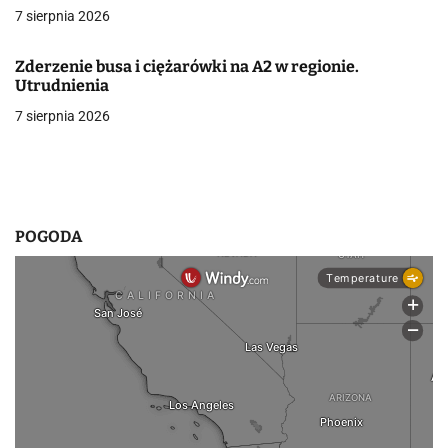
7 sierpnia 2026
w
p
Zderzenie busa i ciężarówki na A2 w regionie.
Utrudnienia
i
7 sierpnia 2026
s
u
POGODA