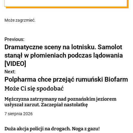
Również dla
Może zagrzmieć.
Poznania!
Previous:
N
Dramatyczne sceny na lotnisku. Samolot
a
stanął w płomieniach podczas lądowania
w
[VIDEO]
Next:
i
Polpharma chce przejąć rumuński Biofarm
g
Może Ci się spodobać
a
Mężczyzna zatrzymany nad poznańskim jeziorem
usłyszał zarzut. Zaczepiał nastolatkę
c
7 sierpnia 2026
j
Duża akcja policji na drogach. Noga z gazu!
a