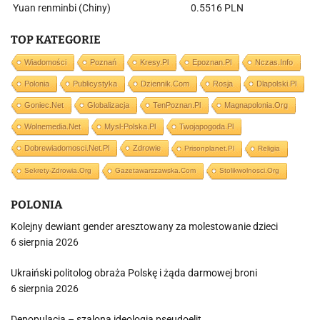
Yuan renminbi (Chiny)
0.5516 PLN
TOP KATEGORIE
Wiadomości
Poznań
Kresy.pl
Epoznan.pl
Nczas.info
Polonia
Publicystyka
Dziennik.com
Rosja
Dlapolski.pl
Goniec.net
Globalizacja
TenPoznan.pl
Magnapolonia.org
Wolnemedia.net
Mysl-Polska.pl
Twojapogoda.pl
Dobrewiadomosci.net.pl
Zdrowie
Prisonplanet.pl
Religia
Sekrety-Zdrowia.org
Gazetawarszawska.com
Stolikwolnosci.org
POLONIA
Kolejny dewiant gender aresztowany za molestowanie dzieci
6 sierpnia 2026
Ukraiński politolog obraża Polskę i żąda darmowej broni
6 sierpnia 2026
Depopulacja – szalona ideologia pseudoelit