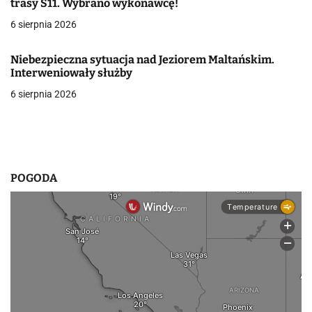
trasy S11. Wybrano wykonawcę!
w
6 sierpnia 2026
p
Niebezpieczna sytuacja nad Jeziorem Maltańskim.
i
Interweniowały służby
6 sierpnia 2026
s
u
POGODA