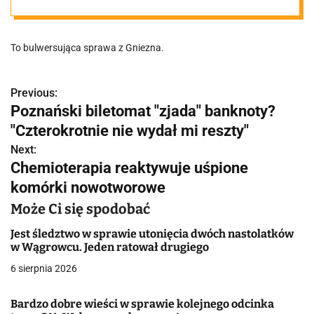
koszmar
To bulwersująca sprawa z Gniezna.
Previous:
N
Poznański biletomat "zjada" banknoty?
a
"Czterokrotnie nie wydał mi reszty"
w
Next:
Chemioterapia reaktywuje uśpione
i
komórki nowotworowe
g
Może Ci się spodobać
a
Jest śledztwo w sprawie utonięcia dwóch nastolatków
w Wągrowcu. Jeden ratował drugiego
c
6 sierpnia 2026
j
Bardzo dobre wieści w sprawie kolejnego odcinka
a