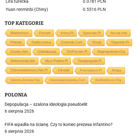
Lira turecka
0.0781 PLN
Yuan renminbi (Chiny)
0.5516 PLN
TOP KATEGORIE
Wiadomości
Poznań
Kresy.pl
Epoznan.pl
Nczas.info
Polonia
Publicystyka
Dziennik.com
Rosja
Dlapolski.pl
Goniec.net
Globalizacja
TenPoznan.pl
Magnapolonia.org
Wolnemedia.net
Mysl-Polska.pl
Twojapogoda.pl
Dobrewiadomosci.net.pl
Zdrowie
Prisonplanet.pl
Religia
Sekrety-Zdrowia.org
Gazetawarszawska.com
Stolikwolnosci.org
POLONIA
Depopulacja – szalona ideologia pseudoelit
6 sierpnia 2026
FIFA wpadła na ścianę. Czy to koniec prezesa Infantino?
6 sierpnia 2026