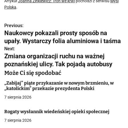
Artykuł
Joanna Zinkiewicz: Tron we krwi
pochodzi z serwisu
Myśl
Polska
.
Previous:
N
Naukowcy pokazali prosty sposób na
a
upały. Wystarczy folia aluminiowa i taśma
w
Next:
Zmiana organizacji ruchu na ważnej
i
poznańskiej ulicy. Tak pojadą autobusy
g
Może Ci się spodobać
a
„Zabijaj” piąte przykazanie w nowym brzmieniu, w
„katolickim” przekazie prezydenta Polski
c
7 sierpnia 2026
j
Rogaty wysłannik wiedeńskiej opieki społecznej
a
7 sierpnia 2026
w