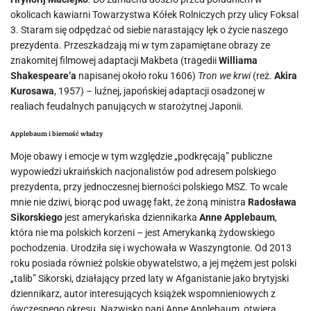
okolicach kawiarni Towarzystwa Kółek Rolniczych przy ulicy Foksal
3. Staram się odpędzać od siebie narastający lęk o życie naszego
prezydenta. Przeszkadzają mi w tym zapamiętane obrazy ze
znakomitej filmowej adaptacji Makbeta (tragedii
Williama
Shakespeare’a
napisanej około roku 1606)
Tron we krwi
(reż.
Akira
Kurosawa
, 1957) – luźnej, japońskiej adaptacji osadzonej w
realiach feudalnych panujących w starożytnej Japonii.
Applebaum i bierność władzy
Moje obawy i emocje w tym względzie „podkręcają” publiczne
wypowiedzi ukraińskich nacjonalistów pod adresem polskiego
prezydenta, przy jednoczesnej bierności polskiego MSZ. To wcale
mnie nie dziwi, biorąc pod uwagę fakt, że żoną ministra
Radosława
Sikorskiego
jest amerykańska dziennikarka
Anne Applebaum
,
która nie ma polskich korzeni – jest Amerykanką żydowskiego
pochodzenia. Urodziła się i wychowała w Waszyngtonie. Od 2013
roku posiada również polskie obywatelstwo, a jej mężem jest polski
„talib” Sikorski, działający przed laty w Afganistanie jako brytyjski
dziennikarz, autor interesujących książek wspomnieniowych z
ówczesnego okresu. Nazwisko pani Anne Applebaum, otwiera