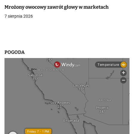
p
Mrożony owocowy zawrót głowy w marketach
7 sierpnia 2026
i
s
u
POGODA