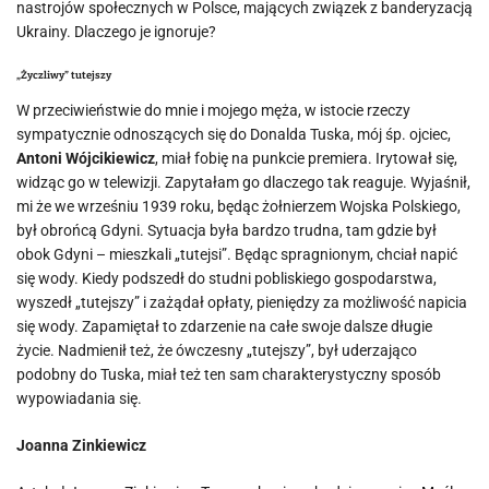
nastrojów społecznych w Polsce, mających związek z banderyzacją
Ukrainy. Dlaczego je ignoruje?
„Życzliwy” tutejszy
W przeciwieństwie do mnie i mojego męża, w istocie rzeczy
sympatycznie odnoszących się do Donalda Tuska, mój śp. ojciec,
Antoni Wójcikiewicz
, miał fobię na punkcie premiera. Irytował się,
widząc go w telewizji. Zapytałam go dlaczego tak reaguje. Wyjaśnił,
mi że we wrześniu 1939 roku, będąc żołnierzem Wojska Polskiego,
był obrońcą Gdyni. Sytuacja była bardzo trudna, tam gdzie był
obok Gdyni – mieszkali „tutejsi”. Będąc spragnionym, chciał napić
się wody. Kiedy podszedł do studni pobliskiego gospodarstwa,
wyszedł „tutejszy” i zażądał opłaty, pieniędzy za możliwość napicia
się wody. Zapamiętał to zdarzenie na całe swoje dalsze długie
życie. Nadmienił też, że ówczesny „tutejszy”, był uderzająco
podobny do Tuska, miał też ten sam charakterystyczny sposób
wypowiadania się.
Joanna Zinkiewicz