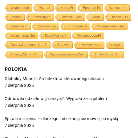
Wiadomości
Poznań
Kresy.pl
Epoznan.pl
Nczas.info
Polonia
Publicystyka
Dziennik.com
Rosja
Dlapolski.pl
Goniec.net
Globalizacja
TenPoznan.pl
Magnapolonia.org
Wolnemedia.net
Mysl-Polska.pl
Twojapogoda.pl
Dobrewiadomosci.net.pl
Zdrowie
Prisonplanet.pl
Religia
Sekrety-Zdrowia.org
Gazetawarszawska.com
Stolikwolnosci.org
POLONIA
Globalny Monolit: Architektura sterowanego chaosu
7 sierpnia 2026
Odmówiła udziału w „tranzycji”. Wygrała ze szpitalem
7 sierpnia 2026
Spirala milczenia – dlaczego ludzie boją się mówić, co myślą
7 sierpnia 2026