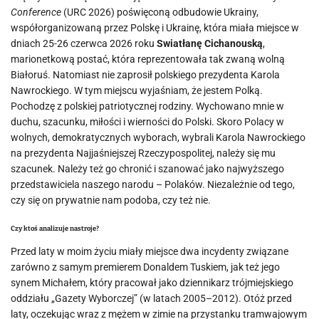
Conference
(URC 2026) poświęconą odbudowie Ukrainy,
współorganizowaną przez Polskę i Ukrainę, która miała miejsce w
dniach 25-26 czerwca 2026 roku
Swiatłanę Cichanouską
,
marionetkową postać, która reprezentowała tak zwaną wolną
Białoruś. Natomiast nie zaprosił polskiego prezydenta Karola
Nawrockiego. W tym miejscu wyjaśniam, że jestem Polką.
Pochodzę z polskiej patriotycznej rodziny. Wychowano mnie w
duchu, szacunku, miłości i wierności do Polski. Skoro Polacy w
wolnych, demokratycznych wyborach, wybrali Karola Nawrockiego
na prezydenta Najjaśniejszej Rzeczypospolitej, należy się mu
szacunek. Należy też go chronić i szanować jako najwyższego
przedstawiciela naszego narodu – Polaków. Niezależnie od tego,
czy się on prywatnie nam podoba, czy też nie.
Czy ktoś analizuje nastroje?
Przed laty w moim życiu miały miejsce dwa incydenty związane
zarówno z samym premierem Donaldem Tuskiem, jak też jego
synem Michałem, który pracował jako dziennikarz trójmiejskiego
oddziału „Gazety Wyborczej” (w latach 2005–2012). Otóż przed
laty, oczekując wraz z mężem w zimie na przystanku tramwajowym