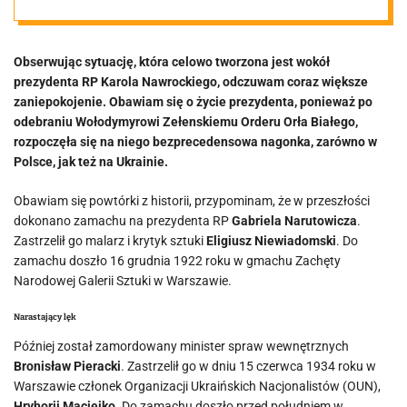
Obserwując sytuację, która celowo tworzona jest wokół
prezydenta RP Karola Nawrockiego, odczuwam coraz większe
zaniepokojenie. Obawiam się o życie prezydenta, ponieważ po
odebraniu Wołodymyrowi Zełenskiemu Orderu Orła Białego,
rozpoczęła się na niego bezprecedensowa nagonka, zarówno w
Polsce, jak też na Ukrainie.
Obawiam się powtórki z historii, przypominam, że w przeszłości
dokonano zamachu na prezydenta RP
Gabriela Narutowicza
.
Zastrzelił go malarz i krytyk sztuki
Eligiusz Niewiadomski
. Do
zamachu doszło 16 grudnia 1922 roku w gmachu Zachęty
Narodowej Galerii Sztuki w Warszawie.
Narastający lęk
Później został zamordowany minister spraw wewnętrznych
Bronisław Pieracki
. Zastrzelił go w dniu 15 czerwca 1934 roku w
Warszawie członek Organizacji Ukraińskich Nacjonalistów (OUN),
Hryhorij Maciejko
. Do zamachu doszło przed południem w