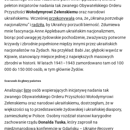
peleton inicjatorów nadania tak zwanego Obywatelskiego Orderu
Przyszłości
Wołodymyrowi Zełenskiemu
oraz narodowi
ukraińskiemu. Wcześniej
przekonywała
ona, że
„Ukraina potrzebuje
nacjonalizmu”
i
radziła
, by Ukraińcy porzucili bierność. Zdumiewa
mnie fascynacja Anne Applebaum ukraińskim nacjonalizmem,
biorąc pod uwagę jej żydowskie pochodzenie, zważywszy potworne
krzywdy i zbrodnie popełnione między innymi przez ukraińskich
nacjonalistów na Żydach. Na przykład: Babi Jar, głęboki wąwóz w
Kijowie, stanowiący miejsce jednej z największych masowych
zbrodni w historii. W latach 1941–1943 zamordowano tam od 100
000 do 150 000 osób, w tym głównie Żydów.
Szacunek do głowy państwa
Analizując
listę
osób wspierających inicjatywę nadania tak
zwanego Obywatelskiego Orderu Przyszłości Wołodymyrowi
Zełenskiemu oraz narodowi ukraińskiemu, dostrzegłam, że w
większości są to przedstawiciele żydowskiej i ukraińskiej diaspory,
zamieszkałej w Polsce. Osobny rozdział stanowi karygodne
zachowanie rządu
Donalda Tuska
, który zaprosił na
międzynarodową konferencję w Gdańsku –
Ukraine Recovery