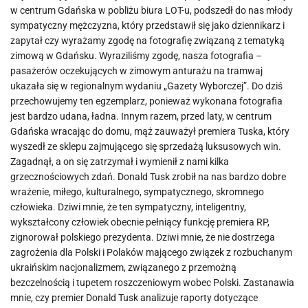
w centrum Gdańska w pobliżu biura LOT-u, podszedł do nas młody
sympatyczny mężczyzna, który przedstawił się jako dziennikarz i
zapytał czy wyrażamy zgodę na fotografię związaną z tematyką
zimową w Gdańsku. Wyraziliśmy zgodę, nasza fotografia –
pasażerów oczekujących w zimowym anturażu na tramwaj
ukazała się w regionalnym wydaniu „Gazety Wyborczej”. Do dziś
przechowujemy ten egzemplarz, ponieważ wykonana fotografia
jest bardzo udana, ładna. Innym razem, przed laty, w centrum
Gdańska wracając do domu, mąż zauważył premiera Tuska, który
wyszedł ze sklepu zajmującego się sprzedażą luksusowych win.
Zagadnął, a on się zatrzymał i wymienił z nami kilka
grzecznościowych zdań. Donald Tusk zrobił na nas bardzo dobre
wrażenie, miłego, kulturalnego, sympatycznego, skromnego
człowieka. Dziwi mnie, że ten sympatyczny, inteligentny,
wykształcony człowiek obecnie pełniący funkcję premiera RP,
zignorował polskiego prezydenta. Dziwi mnie, że nie dostrzega
zagrożenia dla Polski i Polaków mającego związek z rozbuchanym
ukraińskim nacjonalizmem, związanego z przemożną
bezczelnością i tupetem roszczeniowym wobec Polski. Zastanawia
mnie, czy premier Donald Tusk analizuje raporty dotyczące