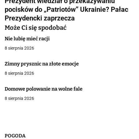
Prezydent wiedział o przekazywaniu
i
pocisków do „Patriotów” Ukrainie? Pałac
g
Prezydencki zaprzecza
a
Może Ci się spodobać
c
Nie lubię mieć racji
8 sierpnia 2026
j
a
Zimny prysznic na złote emocje
8 sierpnia 2026
w
p
Domowe polowanie na wolne fale
i
8 sierpnia 2026
s
u
POGODA