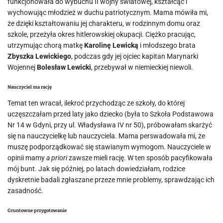
funkcjonowała do wybuchu II wojny światowej, kształcąc i
wychowując młodzież w duchu patriotycznym. Mama mówiła mi,
że dzięki kształtowaniu jej charakteru, w rodzinnym domu oraz
szkole, przeżyła okres hitlerowskiej okupacji. Ciężko pracując,
utrzymując chorą matkę
Karolinę Lewicką
i młodszego brata
Zbyszka Lewickiego
, podczas gdy jej ojciec kapitan Marynarki
Wojennej
Bolesław Lewicki
, przebywał w niemieckiej niewoli.
Nauczyciel ma rację
Temat ten wracał, ilekroć przychodząc ze szkoły, do której
uczęszczałam przed laty jako dziecko (była to Szkoła Podstawowa
Nr 14 w Gdyni, przy ul. Władysława IV nr 50), próbowałam skarżyć
się na nauczycielkę lub nauczyciela. Mama perswadowała mi, że
muszę podporządkować się stawianym wymogom. Nauczyciele w
opinii mamy
a priori
zawsze mieli rację. W ten sposób pacyfikowała
mój bunt. Jak się później, po latach dowiedziałam, rodzice
dyskretnie badali zgłaszane przeze mnie problemy, sprawdzając ich
zasadność.
Gruntowne przygotowanie