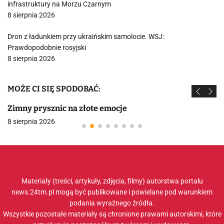
infrastruktury na Morzu Czarnym
8 sierpnia 2026
Dron z ładunkiem przy ukraińskim samolocie. WSJ:
Prawdopodobnie rosyjski
8 sierpnia 2026
MOŻE CI SIĘ SPODOBAĆ:
Zimny prysznic na złote emocje
8 sierpnia 2026
Materiały (treści, artykuły, zdjęcia, filmy) autorstwa portalu
news.24tm.pl mogą być publikowane i powielane pod warunkiem
podania wyraźnego źródła.
Wszystkie pozostałe materiały są chronione prawami autorskimi, które