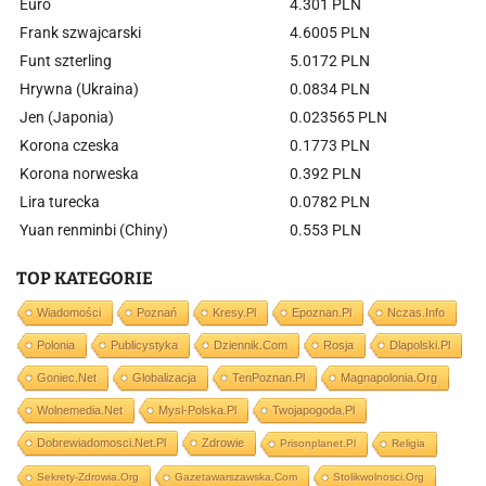
Euro
4.301 PLN
Frank szwajcarski
4.6005 PLN
Funt szterling
5.0172 PLN
Hrywna (Ukraina)
0.0834 PLN
Jen (Japonia)
0.023565 PLN
Korona czeska
0.1773 PLN
Korona norweska
0.392 PLN
Lira turecka
0.0782 PLN
Yuan renminbi (Chiny)
0.553 PLN
TOP KATEGORIE
Wiadomości
Poznań
Kresy.pl
Epoznan.pl
Nczas.info
Polonia
Publicystyka
Dziennik.com
Rosja
Dlapolski.pl
Goniec.net
Globalizacja
TenPoznan.pl
Magnapolonia.org
Wolnemedia.net
Mysl-Polska.pl
Twojapogoda.pl
Dobrewiadomosci.net.pl
Zdrowie
Prisonplanet.pl
Religia
Sekrety-Zdrowia.org
Gazetawarszawska.com
Stolikwolnosci.org