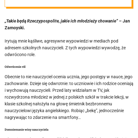
„Takie będą Rzeczypospolite, jakie ich młodzieży chowanie”
–
Jan
Zamoyski.
Irytują mnie kąśliwe, agresywne wypowiedzi w mediach pod
adresem szkolnych nauczycieli. Z tych wypowiedzi wywodzę, że
odwrócono role.
Odwrócenie ról
Obecnie to nie nauczyciel ocenia ucznia, jego postępy w nauce, jego
zachowanie. Dzieje się odwrotnie: to uczniowie i ich rodzice oceniają
i wychowują nauczycieli. Przed laty widziałam w TV, jak
rozwydrzona młodzież w jednej z polskich szkół w trakcie lekcji, w
klasie szkolnej nałożyła na głowę śmietnik bezbronnemu
nauczycielowi języka angielskiego. Robiąc „bekę”, jednocześnie
nagrywając to zdarzenie na smartfony…
Domniemanie winy nauczyciela