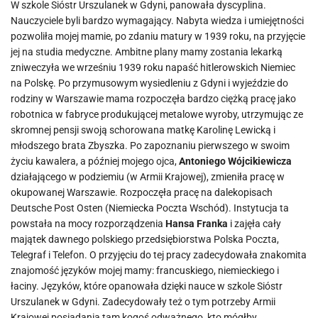
W szkole Sióstr Urszulanek w Gdyni, panowała dyscyplina.
Nauczyciele byli bardzo wymagający. Nabyta wiedza i umiejętności
pozwoliła mojej mamie, po zdaniu matury w 1939 roku, na przyjęcie
jej na studia medyczne. Ambitne plany mamy zostania lekarką
zniweczyła we wrześniu 1939 roku napaść hitlerowskich Niemiec
na Polskę. Po przymusowym wysiedleniu z Gdyni i wyjeździe do
rodziny w Warszawie mama rozpoczęła bardzo ciężką pracę jako
robotnica w fabryce produkującej metalowe wyroby, utrzymując ze
skromnej pensji swoją schorowana matkę Karolinę Lewicką i
młodszego brata Zbyszka. Po zapoznaniu pierwszego w swoim
życiu kawalera, a później mojego ojca,
Antoniego Wójcikiewicza
działającego w podziemiu (w Armii Krajowej), zmieniła pracę w
okupowanej Warszawie. Rozpoczęła pracę na dalekopisach
Deutsche Post Osten (Niemiecka Poczta Wschód). Instytucja ta
powstała na mocy rozporządzenia
Hansa Franka
i zajęła cały
majątek dawnego polskiego przedsiębiorstwa Polska Poczta,
Telegraf i Telefon. O przyjęciu do tej pracy zadecydowała znakomita
znajomość języków mojej mamy: francuskiego, niemieckiego i
łaciny. Języków, które opanowała dzięki nauce w szkole Sióstr
Urszulanek w Gdyni. Zadecydowały też o tym potrzeby Armii
Krajowej posiadania tam kogoś odważnego, kto mógłby