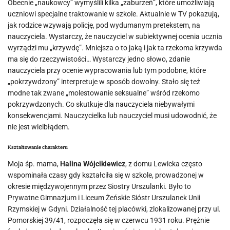
Obecnie „naukowcy” wymyślili kilka „zaburzeń”, które umożliwiają
uczniowi specjalne traktowanie w szkole. Aktualnie w TV pokazują,
jak rodzice wzywają policję, pod wydumanym pretekstem, na
nauczyciela. Wystarczy, że nauczyciel w subiektywnej ocenia ucznia
wyrządzi mu „krzywdę”. Mniejsza o to jaką i jak ta rzekoma krzywda
ma się do rzeczywistości… Wystarczy jedno słowo, zdanie
nauczyciela przy ocenie wypracowania lub tym podobne, które
„pokrzywdzony” interpretuje w sposób dowolny. Stało się też
modne tak zwane „molestowanie seksualne” wśród rzekomo
pokrzywdzonych. Co skutkuje dla nauczyciela niebywałymi
konsekwencjami. Nauczycielka lub nauczyciel musi udowodnić, że
nie jest wielbłądem.
Kształtowanie charakteru
Moja śp. mama,
Halina Wójcikiewicz
, z domu Lewicka często
wspominała czasy gdy kształciła się w szkole, prowadzonej w
okresie międzywojennym przez Siostry Urszulanki. Było to
Prywatne Gimnazjum i Liceum Żeńskie Sióstr Urszulanek Unii
Rzymskiej w Gdyni. Działalność tej placówki, zlokalizowanej przy ul.
Pomorskiej 39/41, rozpoczęła się w czerwcu 1931 roku. Prężnie