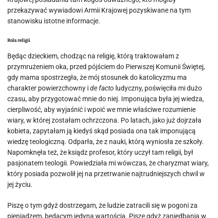
przekazywać wywiadowi Armii Krajowej pozyskiwane na tym
stanowisku istotne informacje.
Rola religii
Będąc dzieckiem, chodząc na religię, którą traktowałam z
przymrużeniem oka, przed pójściem do Pierwszej Komunii Świętej,
gdy mama spostrzegła, że mój stosunek do katolicyzmu ma
charakter powierzchowny i
de facto
ludyczny, poświęciła mi dużo
czasu, aby przygotować mnie do niej. Imponująca była jej wiedza,
cierpliwość, aby wyjaśnić i wpoić we mnie właściwe rozumienie
wiary, w której zostałam ochrzczona. Po latach, jako już dojrzała
kobieta, zapytałam ją kiedyś skąd posiada ona tak imponującą
wiedzę teologiczną. Odparła, że z nauki, którą wyniosła ze szkoły.
Napomknęła też, że ksiądz profesor, który uczył tam religii, był
pasjonatem teologii. Powiedziała mi wówczas, że charyzmat wiary,
który posiada pozwolił jej na przetrwanie najtrudniejszych chwil w
jej życiu.
Piszę o tym gdyż dostrzegam, że ludzie zatracili się w pogoni za
pieniądzem, będącym jedyną wartością. Piszę gdyż zaniedbania w