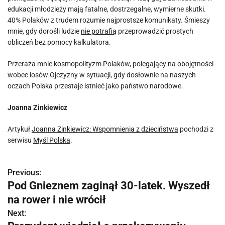
edukacji młodzieży mają fatalne, dostrzegalne, wymierne skutki.
40% Polaków z trudem rozumie najprostsze komunikaty. Śmieszy
mnie, gdy dorośli ludzie
nie potrafią
przeprowadzić prostych
obliczeń bez pomocy kalkulatora.
Przeraża mnie kosmopolityzm Polaków, polegający na obojętności
wobec losów Ojczyzny w sytuacji, gdy dosłownie na naszych
oczach Polska przestaje istnieć jako państwo narodowe.
Joanna Zinkiewicz
Artykuł
Joanna Zinkiewicz: Wspomnienia z dzieciństwa
pochodzi z
serwisu
Myśl Polska
.
Previous:
N
Pod Gnieznem zaginął 30-latek. Wyszedł
a
na rower i nie wrócił
w
Next: