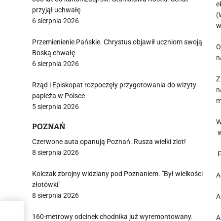
e
przyjął uchwałę
(
6 sierpnia 2026
w
Przemienienie Pańskie. Chrystus objawił uczniom swoją
O
Boską chwałę
n
6 sierpnia 2026
Z
Rząd i Episkopat rozpoczęły przygotowania do wizyty
n
papieża w Polsce
m
5 sierpnia 2026
W
POZNAŃ
w
Czerwone auta opanują Poznań. Rusza wielki zlot!
8 sierpnia 2026
F
Kolczak zbrojny widziany pod Poznaniem. "Był wielkości
A
złotówki"
8 sierpnia 2026
A
160-metrowy odcinek chodnika już wyremontowany.
A