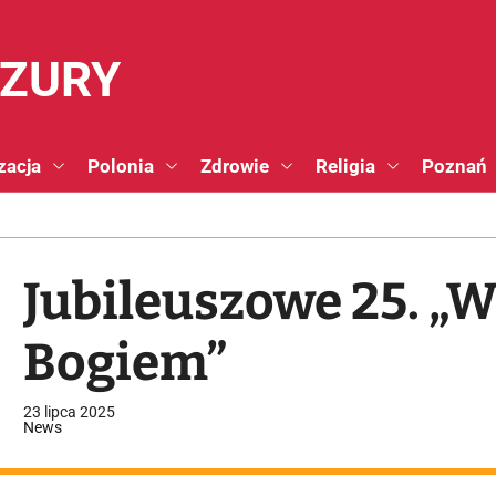
NZURY
zacja
Polonia
Zdrowie
Religia
Poznań
Jubileuszowe 25. „
Bogiem”
23 lipca 2025
News