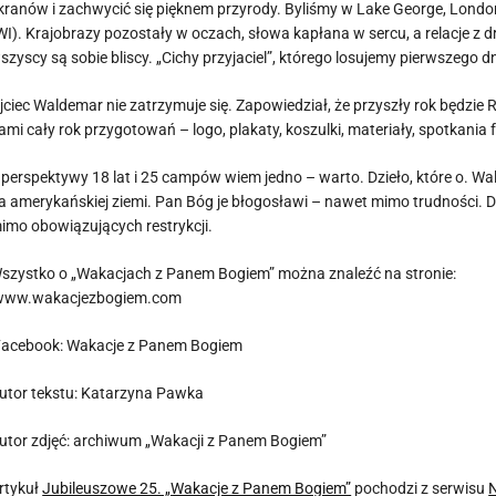
kranów i zachwycić się pięknem przyrody. Byliśmy w Lake George, London
WI). Krajobrazy pozostały w oczach, słowa kapłana w sercu, a relacje z
szyscy są sobie bliscy. „Cichy przyjaciel”, którego losujemy pierwszego dn
jciec Waldemar nie zatrzymuje się. Zapowiedział, że przyszły rok będzie
ami cały rok przygotowań – logo, plakaty, koszulki, materiały, spotkania
 perspektywy 18 lat i 25 campów wiem jedno – warto. Dzieło, które o. 
a amerykańskiej ziemi. Pan Bóg je błogosławi – nawet mimo trudności.
imo obowiązujących restrykcji.
szystko o „Wakacjach z Panem Bogiem” można znaleźć na stronie:
ww.wakacjezbogiem.com
acebook: Wakacje z Panem Bogiem
utor tekstu: Katarzyna Pawka
utor zdjęć: archiwum „Wakacji z Panem Bogiem”
rtykuł
Jubileuszowe 25. „Wakacje z Panem Bogiem”
pochodzi z serwisu