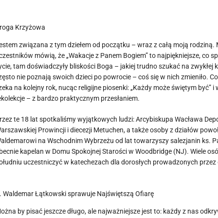
roga Krzyżowa
estem związana z tym dziełem od początku – wraz z całą moją rodziną. Moj
czestników mówią, że „Wakacje z Panem Bogiem” to najpiękniejsze, co spo
ycie, tam doświadczyły bliskości Boga – jakiej trudno szukać na zwykłej
zęsto nie poznają swoich dzieci po powrocie – coś się w nich zmieniło. Co
zeka na kolejny rok, nucąc religijne piosenki: „Każdy może świętym być” 
ekolekcje – z bardzo praktycznym przesłaniem.
rzez te 18 lat spotkaliśmy wyjątkowych ludzi: Arcybiskupa Wacława Depo
arszawskiej Prowincji i diecezji Metuchen, a także osoby z działów powoł
aldemarowi na Wschodnim Wybrzeżu od lat towarzyszy salezjanin ks. Pa
becnie kapelan w Domu Spokojnej Starości w Woodbridge (NJ). Wiele os
ołudniu uczestniczyć w katechezach dla dorosłych prowadzonych przez
. Waldemar Łątkowski sprawuje Najświętszą Ofiarę
ożna by pisać jeszcze długo, ale najważniejsze jest to: każdy z nas odk