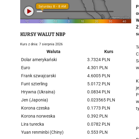
P
o
W
Ż
KURSY WALUT NBP
s
Kurs z dnia: 7 sierpnia 2026
T
Waluta
Kurs
C
Dolar amerykański
3.7324 PLN
S
Euro
4.301 PLN
w
Frank szwajcarski
4.6005 PLN
K
Funt szterling
5.0172 PLN
j
Hrywna (Ukraina)
0.0834 PLN
P
Jen (Japonia)
0.023565 PLN
w
Korona czeska
0.1773 PLN
t
Korona norweska
0.392 PLN
Lira turecka
0.0782 PLN
P
Yuan renminbi (Chiny)
0.553 PLN