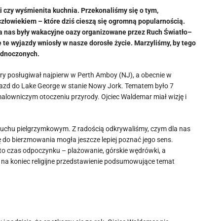
 czy wyśmienita kuchnia. Przekonaliśmy się o tym,
złowiekiem – które dziś cieszą się ogromną popularnością.
dla nas były wakacyjne oazy organizowane przez Ruch Światło–
 te wyjazdy wniosły w nasze dorosłe życie. Marzyliśmy, by tego
ednoczonych.
ry posługiwał najpierw w Perth Amboy (NJ), a obecnie w
yjazd do Lake George w stanie Nowy Jork. Tematem było 7
 malowniczym otoczeniu przyrody. Ojciec Waldemar miał wizję i
w duchu pielgrzymkowym. Z radością odkrywaliśmy, czym dla nas
ę do bierzmowania mogła jeszcze lepiej poznać jego sens.
to czas odpoczynku – plażowanie, górskie wędrówki, a
a na koniec religijne przedstawienie podsumowujące temat