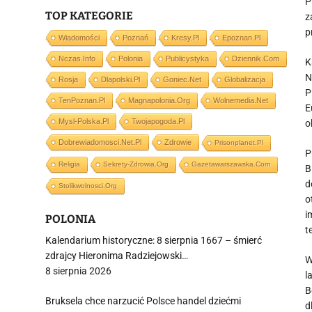
P
TOP KATEGORIE
z
p
Wiadomości
Poznań
Kresy.pl
Epoznan.pl
Nczas.info
Polonia
Publicystyka
Dziennik.com
K
N
Rosja
Dlapolski.pl
Goniec.net
Globalizacja
P
TenPoznan.pl
Magnapolonia.org
Wolnemedia.net
E
Mysl-Polska.pl
Twojapogoda.pl
o
Dobrewiadomosci.net.pl
Zdrowie
Prisonplanet.pl
P
Religia
Sekrety-Zdrowia.org
Gazetawarszawska.com
B
d
Stolikwolnosci.org
o
i
POLONIA
t
Kalendarium historyczne: 8 sierpnia 1667 – śmierć
zdrajcy Hieronima Radziejowski…
W
8 sierpnia 2026
l
B
Bruksela chce narzucić Polsce handel dziećmi
d