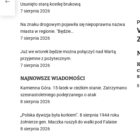
Usunięto starą kostkę brukową
7 sierpnia 2026
P
Na znaku drogowym pojawiła się niepoprawna nazwa
miasta w regionie. "Będzie…
7 sierpnia 2026
Już we wtorek będzie można połączyć nad Wartą
i
przyjemne z pożytecznym
K
7 sierpnia 2026
c
s
NAJNOWSZE WIADOMOŚCI
a
8
Kamienna Góra. 15-latek w cieżkim stanie. Zatrzymano
szesnastoletniego podejrzanego o atak
j
8 sierpnia 2026
„Polska dywizja była korkiem”. 8 sierpnia 1944 roku
żołnierze gen. Maczka ruszyli do walki pod Falaise
8 sierpnia 2026