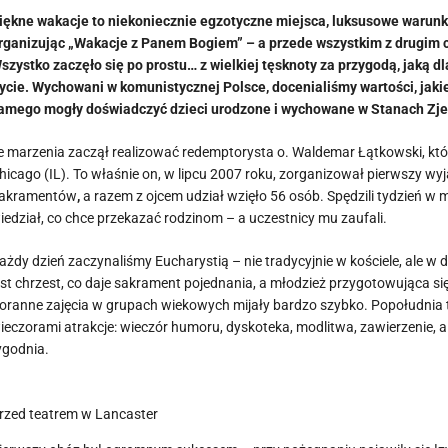
iękne wakacje to niekoniecznie egzotyczne miejsca, luksusowe warunki
rganizując „Wakacje z Panem Bogiem” – a przede wszystkim z drugim c
szystko zaczęło się po prostu… z wielkiej tęsknoty za przygodą, jaką 
ycie. Wychowani w komunistycznej Polsce, docenialiśmy wartości, jakie
amego mogły doświadczyć dzieci urodzone i wychowane w Stanach Zj
e marzenia zaczął realizować redemptorysta o. Waldemar Łątkowski, któ
hicago (IL). To właśnie on, w lipcu 2007 roku, zorganizował pierwszy w
akramentów
,
a razem z ojcem udział wzięło 56 osób. Spędzili tydzień w
iedział, co chce przekazać rodzinom – a uczestnicy mu zaufali.
ażdy dzień zaczynaliśmy Eucharystią – nie tradycyjnie w kościele, ale 
est chrzest, co daje sakrament pojednania, a młodzież przygotowująca si
oranne zajęcia w grupach wiekowych mijały bardzo szybko. Popołudnia 
ieczorami atrakcje: wieczór humoru, dyskoteka, modlitwa, zawierzenie, 
ygodnia.
rzed teatrem w Lancaster