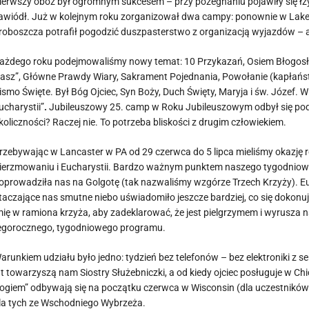
ierwszy obóz był ogromnym sukcesem – przy pożegnaniu pojawiły się łzy i
awiódł. Już w kolejnym roku zorganizował dwa campy: ponownie w La
roboszcza potrafił pogodzić duszpasterstwo z organizacją wyjazdów – 
ażdego roku podejmowaliśmy nowy temat: 10 Przykazań, Osiem Błogosła
asz”, Główne Prawdy Wiary, Sakrament Pojednania, Powołanie (kapłańs
ismo Święte. Był Bóg Ojciec, Syn Boży, Duch Święty, Maryja i św. Józef
ucharystii”
.
Jubileuszowy 25. camp w Roku Jubileuszowym odbył się pod h
koliczności? Raczej nie. To potrzeba bliskości z drugim człowiekiem.
rzebywając w Lancaster w PA od 29 czerwca do 5 lipca mieliśmy okazję ro
ierzmowaniu i Eucharystii. Bardzo ważnym punktem naszego tygodniowe
oprowadziła nas na Golgotę (tak nazwaliśmy wzgórze Trzech Krzyży). Euc
taczające nas smutne niebo uświadomiło jeszcze bardziej, co się dokonu
mię w ramiona krzyża, aby zadeklarować, że jest pielgrzymem i wyrusza 
egorocznego, tygodniowego programu.
arunkiem udziału było jedno: tydzień bez telefonów – bez elektroniki z se
at towarzyszą nam Siostry Służebniczki, a od kiedy ojciec posługuje w C
ogiem” odbywają się na początku czerwca w Wisconsin (dla uczestników z
la tych ze Wschodniego Wybrzeża.