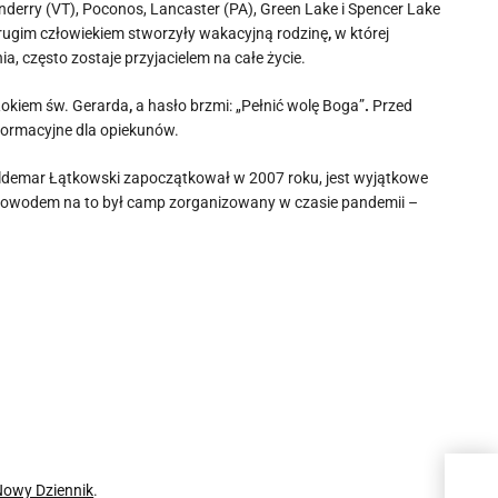
derry (VT), Poconos, Lancaster (PA), Green Lake i Spencer Lake
 drugim człowiekiem stworzyły wakacyjną rodzinę
,
w której
ia, często zostaje przyjacielem na całe życie.
 Rokiem św. Gerarda
,
a hasło brzmi: „Pełnić wolę Boga”
.
Przed
 formacyjne dla opiekunów.
Waldemar Łątkowski zapoczątkował w 2007 roku, jest wyjątkowe
 Dowodem na to był camp zorganizowany w czasie pandemii –
Reko
Nowy Dziennik
.