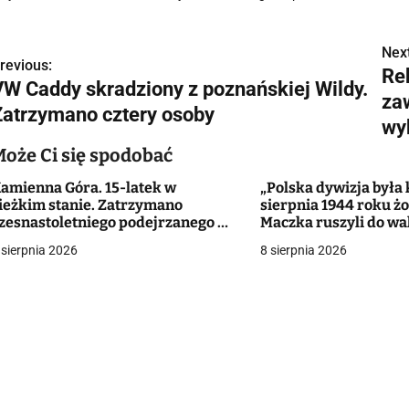
Next
N
revious:
Re
VW Caddy skradziony z poznańskiej Wildy.
a
za
Zatrzymano cztery osoby
w
wy
Może Ci się spodobać
amienna Góra. 15-latek w
„Polska dywizja była 
g
ieżkim stanie. Zatrzymano
sierpnia 1944 roku żo
zesnastoletniego podejrzanego o
Maczka ruszyli do wa
a
tak
Falaise
 sierpnia 2026
8 sierpnia 2026
c
a
w
p