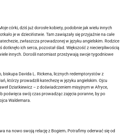
e córki, dziś już dorosłe kobiety, podobnie jak wielu innych
tkało je w dzieciństwie. Tam zawiązały się przyjaźnie na całe
 katechezie, zwłaszcza prowadzonej w języku angielskim. Rodzice
ś dotknęło ich serca, pozostał ślad. Większość z niecierpliwością
i wiele innych. Dorośli natomiast przeżywają swoje tygodniowe
, biskupa Davida L. Rickena, licznych redemptorystów z
ań, którzy prowadzili katechezę w języku angielskim. Ojcu
weł Dziatkiewicz – z doświadczeniem misyjnym w Afryce,
ób poświęca swój czas prowadząc zajęcia poranne, by po
 ojca Waldemara.
rywa na nowo swoją relację z Bogiem
.
Potrafimy oderwać się od