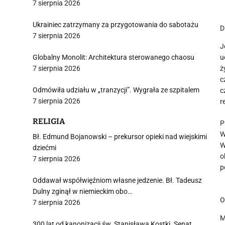
7 sierpnia 2026
Ukrainiec zatrzymany za przygotowania do sabotażu
D
7 sierpnia 2026
J
Globalny Monolit: Architektura sterowanego chaosu
u
7 sierpnia 2026
ż
c
Odmówiła udziału w „tranzycji”. Wygrała ze szpitalem
c
7 sierpnia 2026
r
RELIGIA
P
W
Bł. Edmund Bojanowski – prekursor opieki nad wiejskimi
W
dziećmi
o
7 sierpnia 2026
p
Oddawał współwięźniom własne jedzenie. Bł. Tadeusz
Dulny zginął w niemieckim obo…
O
7 sierpnia 2026
M
300 lat od kanonizacji św. Stanisława Kostki. Senat