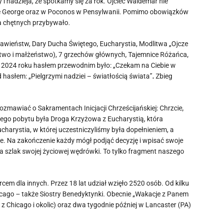
 nadzieja, że spotkamy się za rok. Ojciec Waldemar nie
ke George oraz w Poconos w Pensylwanii. Pomimo obowiązków
a chętnych przybywało.
wieństw, Dary Ducha Świętego, Eucharystia, Modlitwa „Ojcze
two i małżeństwo), 7 grzechów głównych, Tajemnice Różańca,
. W 2024 roku hasłem przewodnim było: „Czekam na Ciebie w
asłem: „Pielgrzymi nadziei – światłością świata”
.
Zbieg
zmawiać o Sakramentach Inicjacji Chrześcijańskiej: Chrzcie,
go pobytu była Droga Krzyżowa z Eucharystią, która
harystia, w której uczestniczyliśmy była dopełnieniem, a
je. Na zakończenie każdy mógł podjąć decyzję i wpisać swoje
na szlak swojej życiowej wędrówki. To tylko fragment naszego
rcem dla innych. Przez 18 lat udział wzięło 2520 osób. Od kilku
hicago – także Siostry Benedyktynki. Obecnie „Wakacje z Panem
 Chicago i okolic) oraz dwa tygodnie później w Lancaster (PA)