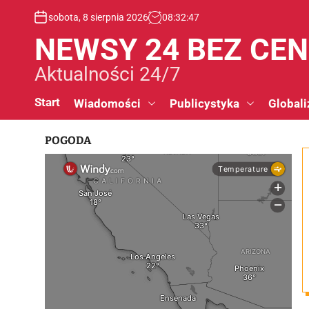
S
sobota, 8 sierpnia 2026
08
:
32
:
48
k
i
NEWSY 24 BEZ CE
p
t
Aktualności 24/7
o
c
Start
Wiadomości
Publicystyka
Globali
o
n
POGODA
t
e
n
t