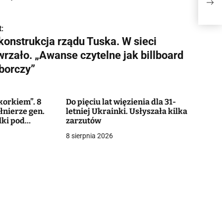
„Awa
:
konstrukcja rządu Tuska. W sieci
wrzało. „Awanse czytelne jak billboard
borczy”
korkiem”. 8
Do pięciu lat więzienia dla 31-
łnierze gen.
letniej Ukrainki. Usłyszała kilka
lki pod
zarzutów
8 sierpnia 2026