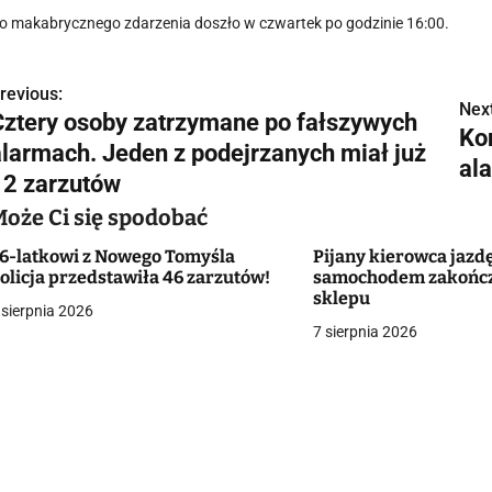
o makabrycznego zdarzenia doszło w czwartek po godzinie 16:00.
revious:
N
Next
Cztery osoby zatrzymane po fałszywych
Ko
a
alarmach. Jeden z podejrzanych miał już
al
w
12 zarzutów
Może Ci się spodobać
6-latkowi z Nowego Tomyśla
Pijany kierowca jazd
g
olicja przedstawiła 46 zarzutów!
samochodem zakończy
sklepu
a
 sierpnia 2026
7 sierpnia 2026
c
a
w