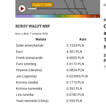
D
P
KURSY WALUT NBP
Kurs z dnia: 7 sierpnia 2026
Waluta
Kurs
Dolar amerykański
3.7324 PLN
i
Euro
4.301 PLN
2
Frank szwajcarski
4.6005 PLN
p
Funt szterling
5.0172 PLN
7
Hrywna (Ukraina)
0.0834 PLN
Jen (Japonia)
0.023565 PLN
Korona czeska
0.1773 PLN
j
Korona norweska
0.392 PLN
Lira turecka
0.0782 PLN
Yuan renminbi (Chiny)
0.553 PLN