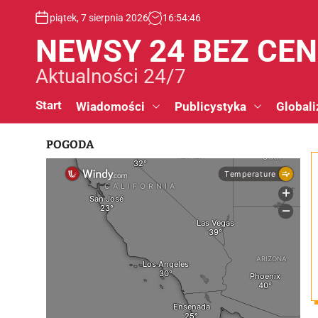
S
piątek, 7 sierpnia 2026
16
:
54
:
46
k
i
NEWSY 24 BEZ CE
p
t
Aktualności 24/7
o
c
Start
Wiadomości
Publicystyka
Globali
o
n
POGODA
t
e
n
t