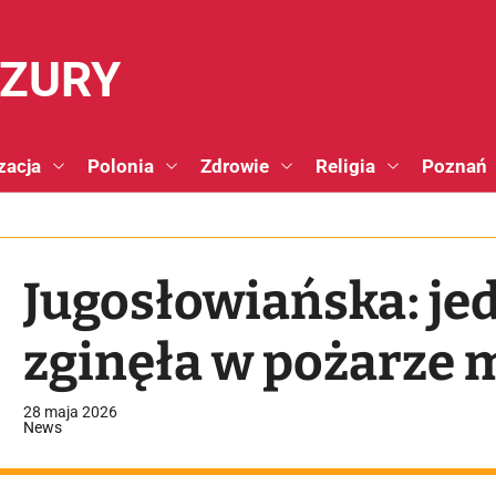
NZURY
zacja
Polonia
Zdrowie
Religia
Poznań
Jugosłowiańska: je
zginęła w pożarze 
28 maja 2026
News