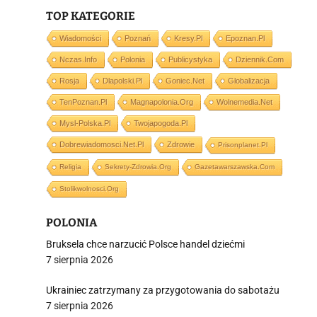
TOP KATEGORIE
i
Wiadomości
Poznań
Kresy.pl
Epoznan.pl
Nczas.info
Polonia
Publicystyka
Dziennik.com
Rosja
Dlapolski.pl
Goniec.net
Globalizacja
TenPoznan.pl
Magnapolonia.org
Wolnemedia.net
Mysl-Polska.pl
Twojapogoda.pl
Dobrewiadomosci.net.pl
Zdrowie
Prisonplanet.pl
Religia
Sekrety-Zdrowia.org
Gazetawarszawska.com
Stolikwolnosci.org
POLONIA
Bruksela chce narzucić Polsce handel dziećmi
7 sierpnia 2026
Ukrainiec zatrzymany za przygotowania do sabotażu
7 sierpnia 2026