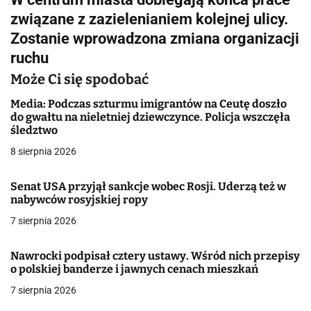
g
związane z zazielenianiem kolejnej ulicy.
Zostanie wprowadzona zmiana organizacji
a
ruchu
c
Może Ci się spodobać
j
Media: Podczas szturmu imigrantów na Ceutę doszło
do gwałtu na nieletniej dziewczynce. Policja wszczęła
a
śledztwo
w
8 sierpnia 2026
p
Senat USA przyjął sankcje wobec Rosji. Uderzą też w
i
nabywców rosyjskiej ropy
7 sierpnia 2026
s
u
Nawrocki podpisał cztery ustawy. Wśród nich przepisy
o polskiej banderze i jawnych cenach mieszkań
7 sierpnia 2026