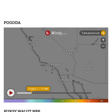
POGODA
KURSY WALUT NBP