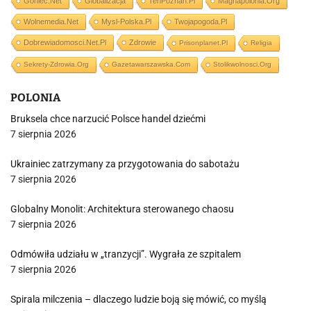
Goniec.net
Globalizacja
TenPoznan.pl
Magnapolonia.org
Wolnemedia.net
Mysl-Polska.pl
Twojapogoda.pl
Dobrewiadomosci.net.pl
Zdrowie
Prisonplanet.pl
Religia
Sekrety-Zdrowia.org
Gazetawarszawska.com
Stolikwolnosci.org
POLONIA
Bruksela chce narzucić Polsce handel dziećmi
7 sierpnia 2026
Ukrainiec zatrzymany za przygotowania do sabotażu
7 sierpnia 2026
Globalny Monolit: Architektura sterowanego chaosu
7 sierpnia 2026
Odmówiła udziału w „tranzycji”. Wygrała ze szpitalem
7 sierpnia 2026
Spirala milczenia – dlaczego ludzie boją się mówić, co myślą