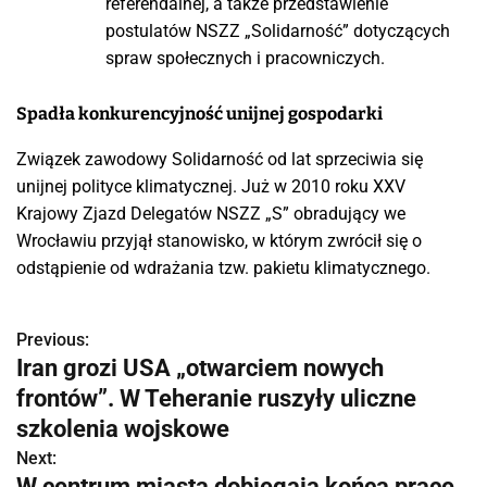
referendalnej, a także przedstawienie
postulatów NSZZ „Solidarność” dotyczących
spraw społecznych i pracowniczych.
Spadła konkurencyjność unijnej gospodarki
Związek zawodowy Solidarność od lat sprzeciwia się
unijnej polityce klimatycznej. Już w 2010 roku XXV
Krajowy Zjazd Delegatów NSZZ „S” obradujący we
Wrocławiu przyjął stanowisko, w którym zwrócił się o
odstąpienie od wdrażania tzw. pakietu klimatycznego.
Previous:
N
Iran grozi USA „otwarciem nowych
a
frontów”. W Teheranie ruszyły uliczne
w
szkolenia wojskowe
Next:
i
W centrum miasta dobiegają końca prace