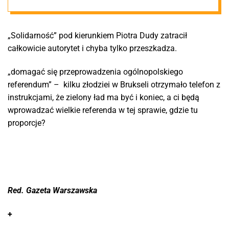
walczy z tzw.
„Solidarność” pod kierunkiem Piotra Dudy zatracił
Zielonym
całkowicie autorytet i chyba tylko przeszkadza.
Ładem
„domagać się przeprowadzenia ogólnopolskiego
referendum” – kilku złodziei w Brukseli otrzymało telefon z
instrukcjami, że zielony ład ma być i koniec, a ci będą
wprowadzać wielkie referenda w tej sprawie, gdzie tu
proporcje?
Red. Gazeta Warszawska
+