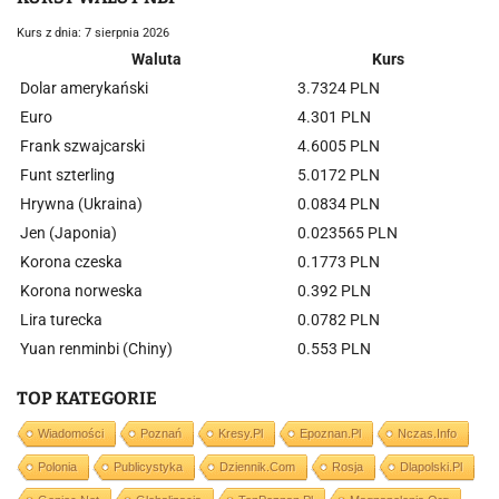
Kurs z dnia: 7 sierpnia 2026
Waluta
Kurs
Dolar amerykański
3.7324 PLN
Euro
4.301 PLN
Frank szwajcarski
4.6005 PLN
Funt szterling
5.0172 PLN
Hrywna (Ukraina)
0.0834 PLN
Jen (Japonia)
0.023565 PLN
Korona czeska
0.1773 PLN
Korona norweska
0.392 PLN
Lira turecka
0.0782 PLN
Yuan renminbi (Chiny)
0.553 PLN
TOP KATEGORIE
Wiadomości
Poznań
Kresy.pl
Epoznan.pl
Nczas.info
Polonia
Publicystyka
Dziennik.com
Rosja
Dlapolski.pl