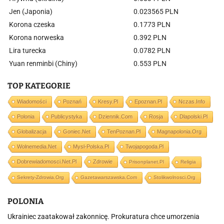
Jen (Japonia)
0.023565 PLN
Korona czeska
0.1773 PLN
Korona norweska
0.392 PLN
Lira turecka
0.0782 PLN
Yuan renminbi (Chiny)
0.553 PLN
TOP KATEGORIE
Wiadomości
Poznań
Kresy.pl
Epoznan.pl
Nczas.info
Polonia
Publicystyka
Dziennik.com
Rosja
Dlapolski.pl
Globalizacja
Goniec.net
TenPoznan.pl
Magnapolonia.org
Wolnemedia.net
Mysl-Polska.pl
Twojapogoda.pl
Dobrewiadomosci.net.pl
Zdrowie
Prisonplanet.pl
Religia
Sekrety-Zdrowia.org
Gazetawarszawska.com
Stolikwolnosci.org
POLONIA
Ukrainiec zaatakował zakonnicę. Prokuratura chce umorzenia