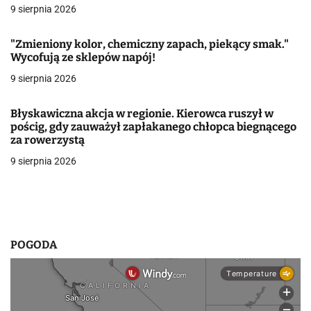
a
9 sierpnia 2026
w
"Zmieniony kolor, chemiczny zapach, piekący smak."
Wycofują ze sklepów napój!
p
9 sierpnia 2026
i
s
Błyskawiczna akcja w regionie. Kierowca ruszył w
pościg, gdy zauważył zapłakanego chłopca biegnącego
u
za rowerzystą
9 sierpnia 2026
POGODA