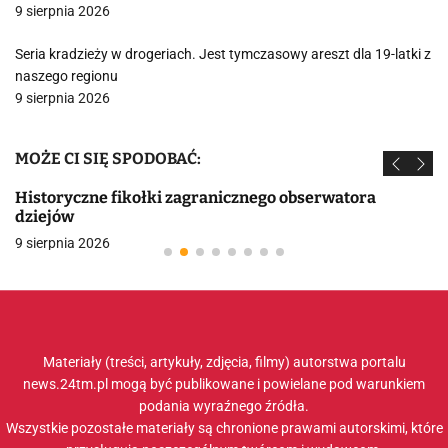
9 sierpnia 2026
Seria kradzieży w drogeriach. Jest tymczasowy areszt dla 19-latki z
naszego regionu
9 sierpnia 2026
MOŻE CI SIĘ SPODOBAĆ:
Historyczne fikołki zagranicznego obserwatora
dziejów
9 sierpnia 2026
Materiały (treści, artykuły, zdjęcia, filmy) autorstwa portalu
news.24tm.pl mogą być publikowane i powielane pod warunkiem
podania wyraźnego źródła.
Wszystkie pozostałe materiały są chronione prawami autorskimi, które