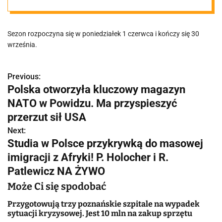
będzie działać
Sezon rozpoczyna się w poniedziałek 1 czerwca i kończy się 30
100 kąpielisk
września.
Previous:
N
Polska otworzyła kluczowy magazyn
a
NATO w Powidzu. Ma przyspieszyć
w
przerzut sił USA
Next:
i
Studia w Polsce przykrywką do masowej
g
imigracji z Afryki! P. Holocher i R.
Patlewicz NA ŻYWO
a
Może Ci się spodobać
c
Przygotowują trzy poznańskie szpitale na wypadek
j
sytuacji kryzysowej. Jest 10 mln na zakup sprzętu