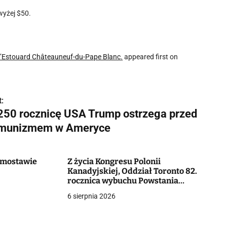
wyżej $50.
d’Estouard Châteauneuf-du-Pape Blanc.
appeared first on
:
250 rocznicę USA Trump ostrzega przed
munizmem w Ameryce
Domostawie
Z życia Kongresu Polonii
Kanadyjskiej, Oddział Toronto 82.
rocznica wybuchu Powstania
Warszawskiego
6 sierpnia 2026