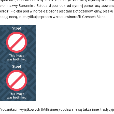
spomnieć, że Jean-Louis był także zapalonym kierowcą rajdowym; Starto
złon nazwy Baronnie d’Estouard pochodzi od słynnej parceli usytuowan
terroir” – gleba pod winorośle złożona jest tam z otoczaków, gliny, pias
ddają nocą, intensyfikując proces wzrostu winorośli, Grenach Blanc.
 rocznikach wyjątkowych (Millésimes) dodawane są także inne, tradycyjne