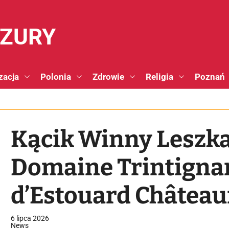
NZURY
zacja
Polonia
Zdrowie
Religia
Poznań
Kącik Winny Leszka
Domaine Trintigna
d’Estouard Châtea
Blanc.
6 lipca 2026
News