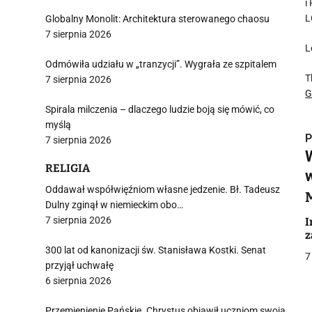
i
L
Globalny Monolit: Architektura sterowanego chaosu
7 sierpnia 2026
L
Odmówiła udziału w „tranzycji”. Wygrała ze szpitalem
T
7 sierpnia 2026
G
Spirala milczenia – dlaczego ludzie boją się mówić, co
myślą
P
7 sierpnia 2026
W
RELIGIA
Oddawał współwięźniom własne jedzenie. Bł. Tadeusz
Dulny zginął w niemieckim obo…
i
7 sierpnia 2026
I
z
300 lat od kanonizacji św. Stanisława Kostki. Senat
7
przyjął uchwałę
6 sierpnia 2026
Przemienienie Pańskie. Chrystus objawił uczniom swoją