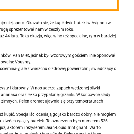
ajmniej sporo. Okazało się, że kupił dwie butelki w Avignon w
 drugą sprezentował nam w zeszłym roku.
uż 44 lata. Taka okazja, więc wino też specjalne, tym w bardziej,
runków. Pan Miet, jednak był wzorowym gościem i nie oponował
towalne Vouvray.
ciemniały, ale z wierzchu o zdrowej powierzchni, świadczący o
zysty i klarowny. W nos uderza zapach wędzonej śliwki
ananasa oraz lekko przypalonej grzanki. W końcówce ślady
dzo zimnych. Pełen aromat ujawnia się przy temperaturach
już kupić. Specjaliści oceniają go jako bardzo dobry. Nie mogłem
do ok. dwóch tysięcy butelek. Ta oznaczona była numerem 526.
już, aktorem i reżyserem Jean-Louis Trintignant. Warto