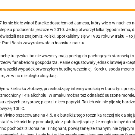
7-letnie białe wino! Butelkę dostałem od Jamesa, który wie o winach co n
klepiku producenta jeszcze w 2010. Jedną otworzył kilka tygodni temu,
dwiedzili nas znajomi z Polski. Spotkaliśmy się w 1982 roku w Iraku – to j
e Pani Basia zawyrokowała o łososiu z rusztu.
rochę tu ryzyka, bo nie wszyscy mają pociąg do pachnących starością t
rzeciw fanaberiom gospodarza. Panie degustowały jednak łatwiej akcep
a wszelki wypadek otworzyłem butelkę wcześniej. Korek u spodu mocno ś
ym, że wino nie uległo oksydacji.
łyn w kieliszku złotawy, przechodzący intensywnością w bursztyn, przejr
zmocniony 14% alkoholu. W smaku można też odnaleźć suszone morele, 
strzejszych przypraw; pieprz i nieco papryki. Takich win nie pije się bar
owyżej 10 C.
a Vivino oszacowane na 4.5, ale butelki z tego rocznika raczej nie da się 
stalić wielkości loty produkcji, ale z publikacji sądzę, że mogło to być 
ino pochodzi z Domaine Trintignant, powiązanej ze znanym, nie żyjącym 