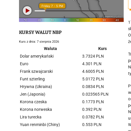
1
s
KURSY WALUT NBP
O
ż
Kurs z dnia: 7 sierpnia 2026
Waluta
Kurs
T
Dolar amerykański
3.7324 PLN
p
Euro
4.301 PLN
N
Frank szwajcarski
4.6005 PLN
t
Funt szterling
5.0172 PLN
P
Hrywna (Ukraina)
0.0834 PLN
w
Jen (Japonia)
0.023565 PLN
o
Korona czeska
0.1773 PLN
p
Korona norweska
0.392 PLN
N
Lira turecka
0.0782 PLN
u
Yuan renminbi (Chiny)
0.553 PLN
W