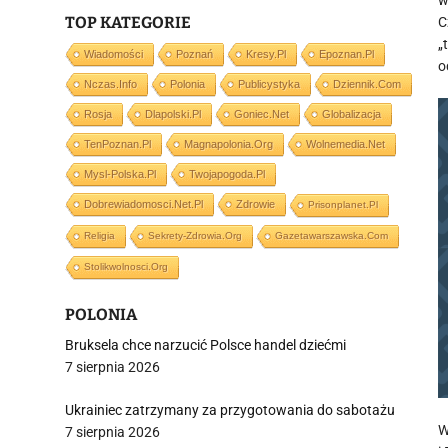
w
TOP KATEGORIE
C
„
Wiadomości
Poznań
Kresy.pl
Epoznan.pl
o
Nczas.info
Polonia
Publicystyka
Dziennik.com
Rosja
Dlapolski.pl
Goniec.net
Globalizacja
TenPoznan.pl
Magnapolonia.org
Wolnemedia.net
Mysl-Polska.pl
Twojapogoda.pl
Dobrewiadomosci.net.pl
Zdrowie
Prisonplanet.pl
Religia
Sekrety-Zdrowia.org
Gazetawarszawska.com
Stolikwolnosci.org
POLONIA
Bruksela chce narzucić Polsce handel dziećmi
7 sierpnia 2026
Ukrainiec zatrzymany za przygotowania do sabotażu
W
7 sierpnia 2026