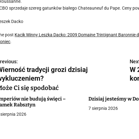
 Roussanne.
CBO sprzedaje szereg gatunków białego Chateauneuf du Pape. Ceny po
eszek Dacko
he post
Kącik Winny Leszka Dacko: 2009 Domaine Trintignant Baronnie 
oniec
.
revious:
Next
N
ierność tradycji grozi dzisiaj
W 
a
wykluczeniem?
ko
w
Może Ci się spodobać
mperiów nie budują święci –
Dzisiaj jesteśmy w 
amek Rabsztyn
7 sierpnia 2026
g
 sierpnia 2026
a
c