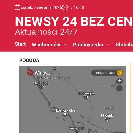
S
piątek, 7 sierpnia 2026
17
:
16
:
09
k
i
NEWSY 24 BEZ CE
p
t
Aktualności 24/7
o
c
Start
Wiadomości
Publicystyka
Globali
o
n
POGODA
t
e
n
t