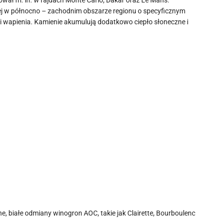
wał m. in. w rajdach Monte Carlo, Dakar oraz Le Mans.
ej w północno – zachodnim obszarze regionu o specyficznym
ku i wapienia. Kamienie akumulują dodatkowo ciepło słoneczne i
, białe odmiany winogron AOC, takie jak Clairette, Bourboulenc