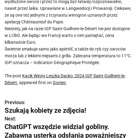
wydłużone owoce i przez to mogą być łatwiej rozpoznawalne,
nawet przez laika. Uprawiane w Langwedocji i Prowansji. Ciekawe,
że są one też jednymi z trzynastu winogron uznanych przez
apelację Châteauneuf du Pape.
Niestety, jak na razie IGP Saint-Guilhem-le-Désert nie jest dostępne
w LCBO. Ale będąc we Francji warto o nim pamiętać, cena
kilkanaście Euro.
Świetnie smakuje samo jako apéritif, a także do ryb czy owoców
morza lub z lekkimi mięsami z grilla. Zalecana temperatura to 11°C.
IGP oznacza – Indication Géographique Protégée.
The post
Kącik Winny Leszka Dacko: 2024 IGP Saint-Guilhem-le-
Désert.
appeared first on
Goniec
.
Previous:
N
Szukają kobiety ze zdjęcia!
a
Next:
ChatGPT wszędzie widział gobliny.
w
Zabawna usterka odsłania poważniejszy