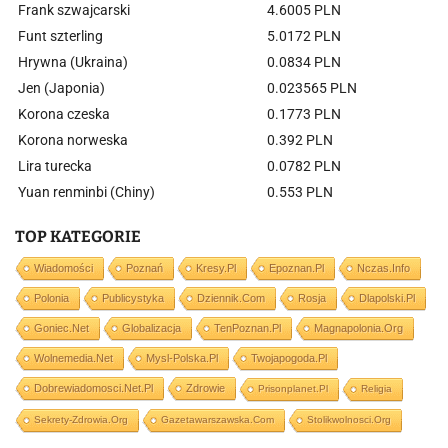
Frank szwajcarski
4.6005 PLN
Funt szterling
5.0172 PLN
Hrywna (Ukraina)
0.0834 PLN
Jen (Japonia)
0.023565 PLN
Korona czeska
0.1773 PLN
Korona norweska
0.392 PLN
Lira turecka
0.0782 PLN
Yuan renminbi (Chiny)
0.553 PLN
TOP KATEGORIE
Wiadomości
Poznań
Kresy.pl
Epoznan.pl
Nczas.info
Polonia
Publicystyka
Dziennik.com
Rosja
Dlapolski.pl
Goniec.net
Globalizacja
TenPoznan.pl
Magnapolonia.org
Wolnemedia.net
Mysl-Polska.pl
Twojapogoda.pl
Dobrewiadomosci.net.pl
Zdrowie
Prisonplanet.pl
Religia
Sekrety-Zdrowia.org
Gazetawarszawska.com
Stolikwolnosci.org