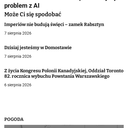
i
problem z AI
g
Może Ci się spodobać
a
Imperiów nie budują święci – zamek Rabsztyn
c
7 sierpnia 2026
j
Dzisiaj jesteśmy w Domostawie
a
7 sierpnia 2026
w
Z życia Kongresu Polonii Kanadyjskiej, Oddział Toronto
p
82. rocznica wybuchu Powstania Warszawskiego
6 sierpnia 2026
i
s
u
POGODA