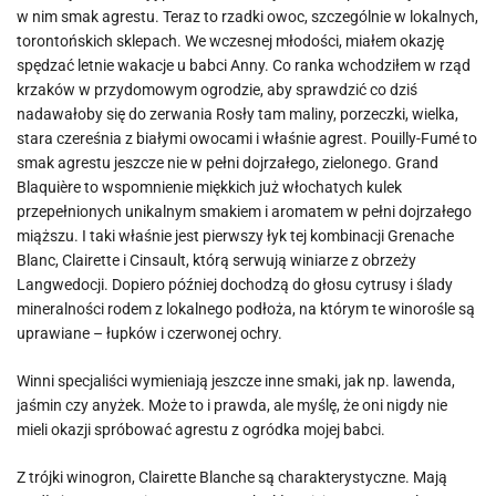
w nim smak agrestu. Teraz to rzadki owoc, szczególnie w lokalnych,
torontońskich sklepach. We wczesnej młodości, miałem okazję
spędzać letnie wakacje u babci Anny. Co ranka wchodziłem w rząd
krzaków w przydomowym ogrodzie, aby sprawdzić co dziś
nadawałoby się do zerwania Rosły tam maliny, porzeczki, wielka,
stara czereśnia z białymi owocami i właśnie agrest. Pouilly-Fumé to
smak agrestu jeszcze nie w pełni dojrzałego, zielonego. Grand
Blaquière to wspomnienie miękkich już włochatych kulek
przepełnionych unikalnym smakiem i aromatem w pełni dojrzałego
miąższu. I taki właśnie jest pierwszy łyk tej kombinacji Grenache
Blanc, Clairette i Cinsault, którą serwują winiarze z obrzeży
Langwedocji. Dopiero później dochodzą do głosu cytrusy i ślady
mineralności rodem z lokalnego podłoża, na którym te winorośle są
uprawiane – łupków i czerwonej ochry.
Winni specjaliści wymieniają jeszcze inne smaki, jak np. lawenda,
jaśmin czy anyżek. Może to i prawda, ale myślę, że oni nigdy nie
mieli okazji spróbować agrestu z ogródka mojej babci.
Z trójki winogron, Clairette Blanche są charakterystyczne. Mają