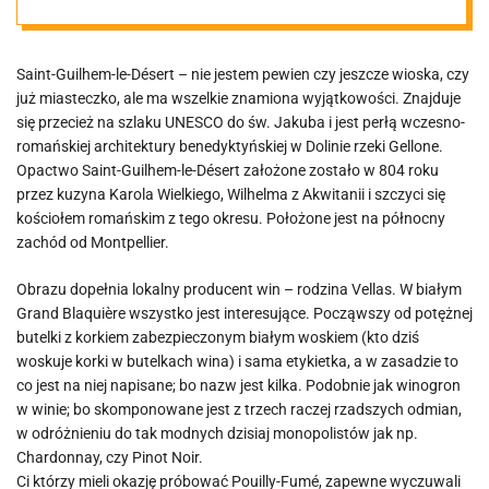
Désert.
Saint-Guilhem-le-Désert – nie jestem pewien czy jeszcze wioska, czy
już miasteczko, ale ma wszelkie znamiona wyjątkowości. Znajduje
się przecież na szlaku UNESCO do św. Jakuba i jest perłą wczesno-
romańskiej architektury benedyktyńskiej w Dolinie rzeki Gellone.
Opactwo Saint-Guilhem-le-Désert założone zostało w 804 roku
przez kuzyna Karola Wielkiego, Wilhelma z Akwitanii i szczyci się
kościołem romańskim z tego okresu. Położone jest na północny
zachód od Montpellier.
Obrazu dopełnia lokalny producent win – rodzina Vellas. W białym
Grand Blaquière wszystko jest interesujące. Począwszy od potężnej
butelki z korkiem zabezpieczonym białym woskiem (kto dziś
woskuje korki w butelkach wina) i sama etykietka, a w zasadzie to
co jest na niej napisane; bo nazw jest kilka. Podobnie jak winogron
w winie; bo skomponowane jest z trzech raczej rzadszych odmian,
w odróżnieniu do tak modnych dzisiaj monopolistów jak np.
Chardonnay, czy Pinot Noir.
Ci którzy mieli okazję próbować Pouilly-Fumé, zapewne wyczuwali