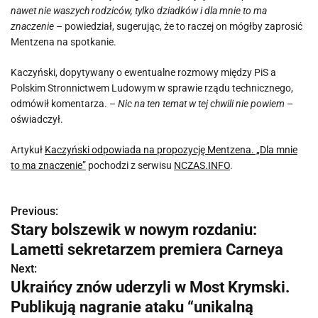
nawet nie waszych rodziców, tylko dziadków i dla mnie to ma
znaczenie
– powiedział, sugerując, że to raczej on mógłby zaprosić
Mentzena na spotkanie.
Kaczyński, dopytywany o ewentualne rozmowy między PiS a
Polskim Stronnictwem Ludowym w sprawie rządu technicznego,
odmówił komentarza. –
Nic na ten temat w tej chwili nie powiem
–
oświadczył.
Artykuł
Kaczyński odpowiada na propozycję Mentzena. „Dla mnie
to ma znaczenie”
pochodzi z serwisu
NCZAS.INFO
.
Previous:
N
Stary bolszewik w nowym rozdaniu:
a
Lametti sekretarzem premiera Carneya
w
Next:
Ukraińcy znów uderzyli w Most Krymski.
i
Publikują nagranie ataku “unikalną