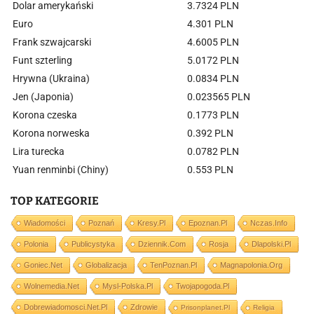
Dolar amerykański
3.7324 PLN
Euro
4.301 PLN
Frank szwajcarski
4.6005 PLN
Funt szterling
5.0172 PLN
Hrywna (Ukraina)
0.0834 PLN
Jen (Japonia)
0.023565 PLN
Korona czeska
0.1773 PLN
Korona norweska
0.392 PLN
Lira turecka
0.0782 PLN
Yuan renminbi (Chiny)
0.553 PLN
TOP KATEGORIE
Wiadomości
Poznań
Kresy.pl
Epoznan.pl
Nczas.info
Polonia
Publicystyka
Dziennik.com
Rosja
Dlapolski.pl
Goniec.net
Globalizacja
TenPoznan.pl
Magnapolonia.org
Wolnemedia.net
Mysl-Polska.pl
Twojapogoda.pl
Dobrewiadomosci.net.pl
Zdrowie
Prisonplanet.pl
Religia