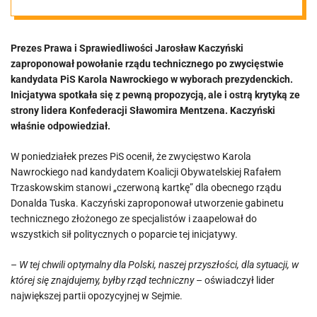
mnie to ma
Prezes Prawa i Sprawiedliwości Jarosław Kaczyński
znaczenie”
zaproponował powołanie rządu technicznego po zwycięstwie
kandydata PiS Karola Nawrockiego w wyborach prezydenckich.
Inicjatywa spotkała się z pewną propozycją, ale i ostrą krytyką ze
strony lidera Konfederacji Sławomira Mentzena. Kaczyński
właśnie odpowiedział.
W poniedziałek prezes PiS ocenił, że zwycięstwo Karola
Nawrockiego nad kandydatem Koalicji Obywatelskiej Rafałem
Trzaskowskim stanowi „czerwoną kartkę” dla obecnego rządu
Donalda Tuska. Kaczyński zaproponował utworzenie gabinetu
technicznego złożonego ze specjalistów i zaapelował do
wszystkich sił politycznych o poparcie tej inicjatywy.
–
W tej chwili optymalny dla Polski, naszej przyszłości, dla sytuacji, w
której się znajdujemy, byłby rząd techniczny
– oświadczył lider
największej partii opozycyjnej w Sejmie.