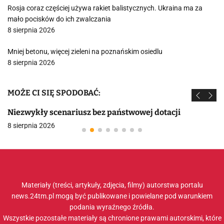
Rosja coraz częściej używa rakiet balistycznych. Ukraina ma za
mało pocisków do ich zwalczania
8 sierpnia 2026
Mniej betonu, więcej zieleni na poznańskim osiedlu
8 sierpnia 2026
MOŻE CI SIĘ SPODOBAĆ:
Niezwykły scenariusz bez państwowej dotacji
8 sierpnia 2026
Materiały (treści, artykuły, zdjęcia, filmy) autorstwa portalu
news.24tm.pl mogą być publikowane i powielane pod warunkiem
podania wyraźnego źródła.
Wszystkie pozostałe materiały są chronione prawami autorskimi, które