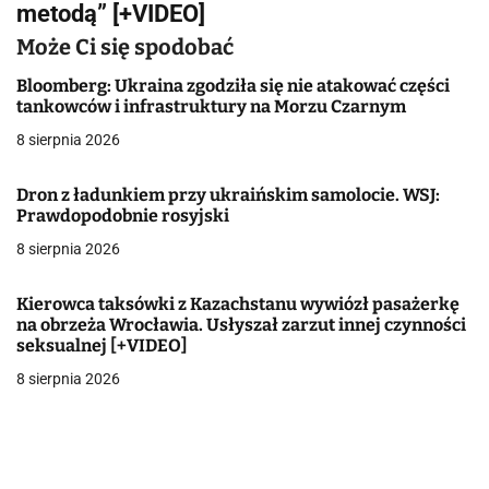
g
metodą” [+VIDEO]
a
Może Ci się spodobać
c
Bloomberg: Ukraina zgodziła się nie atakować części
tankowców i infrastruktury na Morzu Czarnym
j
8 sierpnia 2026
a
Dron z ładunkiem przy ukraińskim samolocie. WSJ:
w
Prawdopodobnie rosyjski
8 sierpnia 2026
p
i
Kierowca taksówki z Kazachstanu wywiózł pasażerkę
na obrzeża Wrocławia. Usłyszał zarzut innej czynności
s
seksualnej [+VIDEO]
u
8 sierpnia 2026