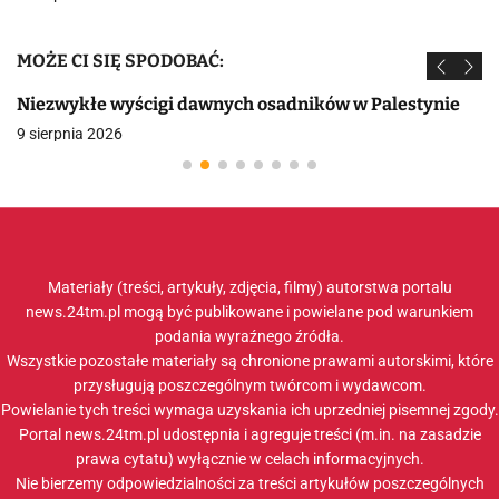
MOŻE CI SIĘ SPODOBAĆ:
Niezwykłe wyścigi dawnych osadników w Palestynie
9 sierpnia 2026
Materiały (treści, artykuły, zdjęcia, filmy) autorstwa portalu
news.24tm.pl mogą być publikowane i powielane pod warunkiem
podania wyraźnego źródła.
Wszystkie pozostałe materiały są chronione prawami autorskimi, które
przysługują poszczególnym twórcom i wydawcom.
Powielanie tych treści wymaga uzyskania ich uprzedniej pisemnej zgody.
Portal news.24tm.pl udostępnia i agreguje treści (m.in. na zasadzie
prawa cytatu) wyłącznie w celach informacyjnych.
Nie bierzemy odpowiedzialności za treści artykułów poszczególnych