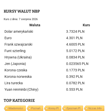
KURSY WALUT NBP
Kurs z dnia: 7 sierpnia 2026
Waluta
Kurs
Dolar amerykański
3.7324 PLN
Euro
4.301 PLN
Frank szwajcarski
4.6005 PLN
Funt szterling
5.0172 PLN
Hrywna (Ukraina)
0.0834 PLN
Jen (Japonia)
0.023565 PLN
Korona czeska
0.1773 PLN
Korona norweska
0.392 PLN
Lira turecka
0.0782 PLN
Yuan renminbi (Chiny)
0.553 PLN
TOP KATEGORIE
Wiadomości
Poznań
Kresy.pl
Epoznan.pl
Nczas.info