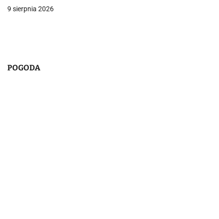
i
9 sierpnia 2026
s
u
POGODA