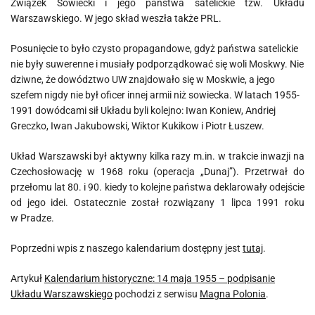
Związek Sowiecki i jego państwa satelickie tzw. Układu
Warszawskiego. W jego skład weszła także PRL.
Posunięcie to było czysto propagandowe, gdyż państwa satelickie
nie były suwerenne i musiały podporządkować się woli Moskwy. Nie
dziwne, że dowództwo UW znajdowało się w Moskwie, a jego
szefem nigdy nie był oficer innej armii niż sowiecka. W latach 1955-
1991 dowódcami sił Układu byli kolejno: Iwan Koniew, Andriej
Greczko, Iwan Jakubowski, Wiktor Kukikow i Piotr Łuszew.
Układ Warszawski był aktywny kilka razy m.in. w trakcie inwazji na
Czechosłowację w 1968 roku (operacja „Dunaj”). Przetrwał do
przełomu lat 80. i 90. kiedy to kolejne państwa deklarowały odejście
od jego idei. Ostatecznie został rozwiązany 1 lipca 1991 roku
w Pradze.
Poprzedni wpis z naszego kalendarium dostępny jest
tutaj
.
Artykuł
Kalendarium historyczne: 14 maja 1955 – podpisanie
Układu Warszawskiego
pochodzi z serwisu
Magna Polonia
.