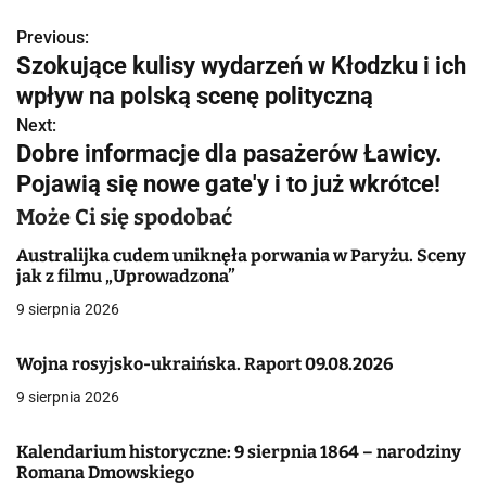
Previous:
N
Szokujące kulisy wydarzeń w Kłodzku i ich
a
wpływ na polską scenę polityczną
w
Next:
Dobre informacje dla pasażerów Ławicy.
i
Pojawią się nowe gate'y i to już wkrótce!
g
Może Ci się spodobać
a
Australijka cudem uniknęła porwania w Paryżu. Sceny
jak z filmu „Uprowadzona”
c
9 sierpnia 2026
j
Wojna rosyjsko-ukraińska. Raport 09.08.2026
a
9 sierpnia 2026
w
p
Kalendarium historyczne: 9 sierpnia 1864 – narodziny
Romana Dmowskiego