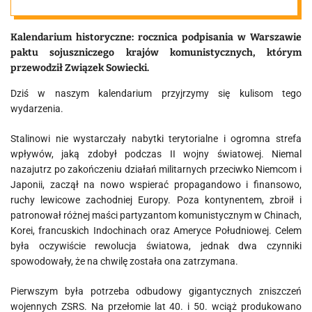
Układu
Kalendarium historyczne: rocznica podpisania w Warszawie
Warszawskiego
paktu sojuszniczego krajów komunistycznych, którym
przewodził Związek Sowiecki.
Dziś w naszym kalendarium przyjrzymy się kulisom tego
wydarzenia.
Stalinowi nie wystarczały nabytki terytorialne i ogromna strefa
wpływów, jaką zdobył podczas II wojny światowej. Niemal
nazajutrz po zakończeniu działań militarnych przeciwko Niemcom i
Japonii, zaczął na nowo wspierać propagandowo i finansowo,
ruchy lewicowe zachodniej Europy. Poza kontynentem, zbroił i
patronował różnej maści partyzantom komunistycznym w Chinach,
Korei, francuskich Indochinach oraz Ameryce Południowej. Celem
była oczywiście rewolucja światowa, jednak dwa czynniki
spowodowały, że na chwilę została ona zatrzymana.
Pierwszym była potrzeba odbudowy gigantycznych zniszczeń
wojennych ZSRS. Na przełomie lat 40. i 50. wciąż produkowano