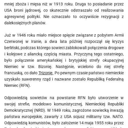
mniej zboża i mięsa niż w 1913 roku. Druga to posiadanie przez
USA broni jądrowej, co skutecznie odstraszało od realizowania
agresywnej polityki. Nie oznaczało to oczywiście rezygnacji z
dalekosiężnych planów.
Już w 1946 roku miało miejsce spięcie związane z pobytem Armii
Czerwonej w Iranie, a dwa lata później rozpoczął się kryzys
berliński, podczas którego sowieci zablokowali połączenia drogowe
i kolejowe z aliancką częścią miasta. Przyczyną tego ostatniego,
było połączenie amerykańskiej i brytyjskiej strefy okupacyjnej
Niemiec w tzw. Bizonię. Następnie, wcielono do niej strefę
francuską, co dało
Trizonię.
Po pewnym czasie państwo niemieckie
uzyskało suwerenny rząd i nazwane zostało Republiką Federalną
Niemiec (RFN).
Odpowiedzią sowietów na powstanie RFN było utworzenie w
swojej strefie, modelowo komunistycznej, Niemieckiej Republiki
Demokratycznej (NRD). W 1949 roku, zagrożone sowiecką inwazją
państwa europejskie, zawarły z USA sojusz militarny tzw. NATO.
Odpowiedzią komunistów, było założenie 14 maja 1955 roku przez