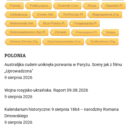
Polonia
Publicystyka
Dziennik.com
Rosja
Dlapolski.pl
Globalizacja
Goniec.net
TenPoznan.pl
Magnapolonia.org
Wolnemedia.net
Mysl-Polska.pl
Twojapogoda.pl
Dobrewiadomosci.net.pl
Zdrowie
Prisonplanet.pl
Religia
Sekrety-Zdrowia.org
Gazetawarszawska.com
Stolikwolnosci.org
POLONIA
Australijka cudem uniknęła porwania w Paryżu. Sceny jak z filmu
„Uprowadzona”
9 sierpnia 2026
Wojna rosyjsko-ukraińska. Raport 09.08.2026
9 sierpnia 2026
Kalendarium historyczne: 9 sierpnia 1864 – narodziny Romana
Dmowskiego
9 sierpnia 2026