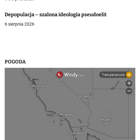
w
Depopulacja – szalona ideologia pseudoelit
p
6 sierpnia 2026
i
s
u
POGODA