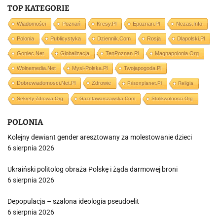
TOP KATEGORIE
Wiadomości
Poznań
Kresy.pl
Epoznan.pl
Nczas.info
Polonia
Publicystyka
Dziennik.com
Rosja
Dlapolski.pl
Goniec.net
Globalizacja
TenPoznan.pl
Magnapolonia.org
Wolnemedia.net
Mysl-Polska.pl
Twojapogoda.pl
Dobrewiadomosci.net.pl
Zdrowie
Prisonplanet.pl
Religia
Sekrety-Zdrowia.org
Gazetawarszawska.com
Stolikwolnosci.org
POLONIA
Kolejny dewiant gender aresztowany za molestowanie dzieci
6 sierpnia 2026
Ukraiński politolog obraża Polskę i żąda darmowej broni
6 sierpnia 2026
Depopulacja – szalona ideologia pseudoelit
6 sierpnia 2026