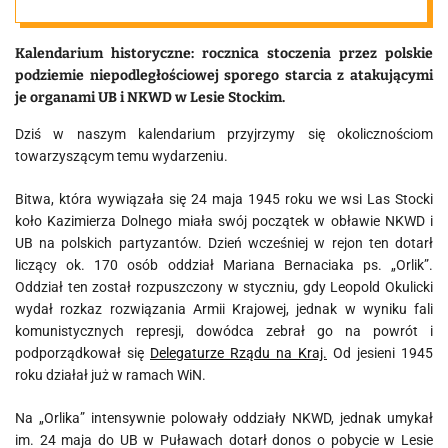
Stockim
Kalendarium historyczne: rocznica stoczenia przez polskie
podziemie niepodległościowej sporego starcia z atakującymi
je organami UB i NKWD w Lesie Stockim.
Dziś w naszym kalendarium przyjrzymy się okolicznościom
towarzyszącym temu wydarzeniu.
Bitwa, która wywiązała się 24 maja 1945 roku we wsi Las Stocki
koło Kazimierza Dolnego miała swój początek w obławie NKWD i
UB na polskich partyzantów. Dzień wcześniej w rejon ten dotarł
liczący ok. 170 osób oddział Mariana Bernaciaka ps. „Orlik”.
Oddział ten został rozpuszczony w styczniu, gdy Leopold Okulicki
wydał rozkaz rozwiązania Armii Krajowej, jednak w wyniku fali
komunistycznych represji, dowódca zebrał go na powrót i
podporządkował się
Delegaturze Rządu na Kraj.
Od jesieni 1945
roku działał już w ramach WiN.
Na „Orlika” intensywnie polowały oddziały NKWD, jednak umykał
im. 24 maja do UB w Puławach dotarł donos o pobycie w Lesie