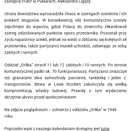
zastępcę PUBP w Puławach, Aleksandra Ligęzę.
Utrata dowództwa wprowadziła chaos w szeregach sowietów i ich
polskich sługusów. W konsekwencji, siły komunistyczne zostały
zepchnięte do wąwozu, gdzie Polacy do zmierzchu zlikwidowali
szereg odizolowanych punktów oporu przeciwnika. Pozostali przy
życiu napastnicy uciekli, jednak na wieść o zbliżaniu się kolejnych sił
przeciwnika, także partyzanci musieli uchodzić, zabierając ze sobą
zabitych i rannych.
Oddział „Orlika” stracił 11 lub 12 zabitych i 10 rannych. Po stronie
komunistycznej padło ok. 70 funkcjonariuszy. Partyzanci zniszczyli
też granatami dwa samochody pancerne, tankietkę i jeden z
transporterów. Bitwa w Lesie Stockim zakończyła się wielką
kompromitacją władzy ludowej. Prawdę o tym wydarzeniu
skrzętnie ukryto przed społeczeństwem.
Na zdjęciu poglądowym – żołnierze z oddziału „Orlika” w 1946
roku.
Poprzedni wpis z naszego kalendarium dostępny jest
tutaj
.