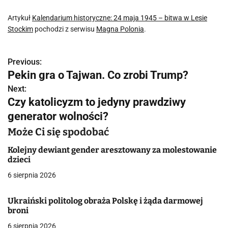
Artykuł
Kalendarium historyczne: 24 maja 1945 – bitwa w Lesie
Stockim
pochodzi z serwisu
Magna Polonia
.
Previous:
N
Pekin gra o Tajwan. Co zrobi Trump?
a
Next:
Czy katolicyzm to jedyny prawdziwy
w
generator wolności?
i
Może Ci się spodobać
g
Kolejny dewiant gender aresztowany za molestowanie
a
dzieci
6 sierpnia 2026
c
j
Ukraiński politolog obraża Polskę i żąda darmowej
broni
a
6 sierpnia 2026