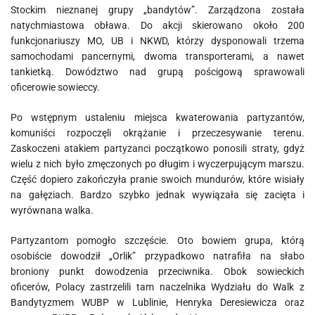
Stockim nieznanej grupy „bandytów”. Zarządzona została
natychmiastowa obława. Do akcji skierowano około 200
funkcjonariuszy MO, UB i NKWD, którzy dysponowali trzema
samochodami pancernymi, dwoma transporterami, a nawet
tankietką. Dowództwo nad grupą pościgową sprawowali
oficerowie sowieccy.
Po wstępnym ustaleniu miejsca kwaterowania partyzantów,
komuniści rozpoczęli okrążanie i przeczesywanie terenu.
Zaskoczeni atakiem partyzanci początkowo ponosili straty, gdyż
wielu z nich było zmęczonych po długim i wyczerpującym marszu.
Część dopiero zakończyła pranie swoich mundurów, które wisiały
na gałęziach. Bardzo szybko jednak wywiązała się zacięta i
wyrównana walka.
Partyzantom pomogło szczęście. Oto bowiem grupa, którą
osobiście dowodził „Orlik” przypadkowo natrafiła na słabo
broniony punkt dowodzenia przeciwnika. Obok sowieckich
oficerów, Polacy zastrzelili tam naczelnika Wydziału do Walk z
Bandytyzmem WUBP w Lublinie, Henryka Deresiewicza oraz