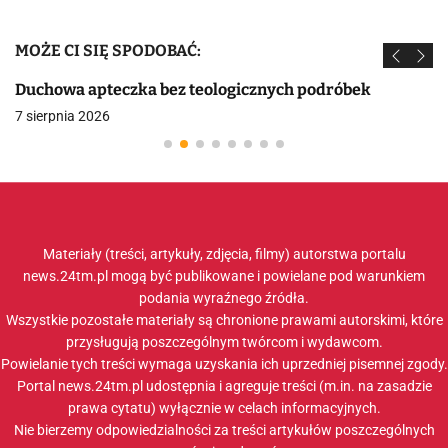
MOŻE CI SIĘ SPODOBAĆ:
Duchowa apteczka bez teologicznych podróbek
7 sierpnia 2026
Materiały (treści, artykuły, zdjęcia, filmy) autorstwa portalu
news.24tm.pl mogą być publikowane i powielane pod warunkiem
podania wyraźnego źródła.
Wszystkie pozostałe materiały są chronione prawami autorskimi, które
przysługują poszczególnym twórcom i wydawcom.
Powielanie tych treści wymaga uzyskania ich uprzedniej pisemnej zgody.
Portal news.24tm.pl udostępnia i agreguje treści (m.in. na zasadzie
prawa cytatu) wyłącznie w celach informacyjnych.
Nie bierzemy odpowiedzialności za treści artykułów poszczególnych