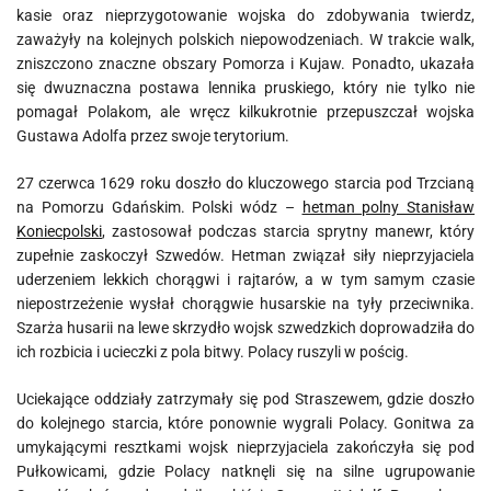
kasie oraz nieprzygotowanie wojska do zdobywania twierdz,
zaważyły na kolejnych polskich niepowodzeniach. W trakcie walk,
zniszczono znaczne obszary Pomorza i Kujaw. Ponadto, ukazała
się dwuznaczna postawa lennika pruskiego, który nie tylko nie
pomagał Polakom, ale wręcz kilkukrotnie przepuszczał wojska
Gustawa Adolfa przez swoje terytorium.
27 czerwca 1629 roku doszło do kluczowego starcia pod Trzcianą
na Pomorzu Gdańskim. Polski wódz –
hetman polny Stanisław
Koniecpolski
, zastosował podczas starcia sprytny manewr, który
zupełnie zaskoczył Szwedów. Hetman związał siły nieprzyjaciela
uderzeniem lekkich chorągwi i rajtarów, a w tym samym czasie
niepostrzeżenie wysłał chorągwie husarskie na tyły przeciwnika.
Szarża husarii na lewe skrzydło wojsk szwedzkich doprowadziła do
ich rozbicia i ucieczki z pola bitwy. Polacy ruszyli w pościg.
Uciekające oddziały zatrzymały się pod Straszewem, gdzie doszło
do kolejnego starcia, które ponownie wygrali Polacy. Gonitwa za
umykającymi resztkami wojsk nieprzyjaciela zakończyła się pod
Pułkowicami, gdzie Polacy natknęli się na silne ugrupowanie