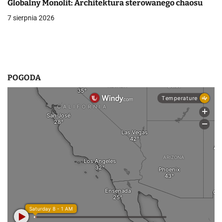
i
Globalny Monolit: Architektura sterowanego chaosu
7 sierpnia 2026
s
u
POGODA