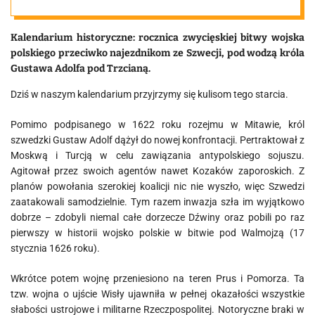
Trzcianą
Kalendarium historyczne: rocznica zwycięskiej bitwy wojska
polskiego przeciwko najezdnikom ze Szwecji, pod wodzą króla
Gustawa Adolfa pod Trzcianą.
Dziś w naszym kalendarium przyjrzymy się kulisom tego starcia.
Pomimo podpisanego w 1622 roku rozejmu w Mitawie, król
szwedzki Gustaw Adolf dążył do nowej konfrontacji. Pertraktował z
Moskwą i Turcją w celu zawiązania antypolskiego sojuszu.
Agitował przez swoich agentów nawet Kozaków zaporoskich. Z
planów powołania szerokiej koalicji nic nie wyszło, więc Szwedzi
zaatakowali samodzielnie. Tym razem inwazja szła im wyjątkowo
dobrze – zdobyli niemal całe dorzecze Dźwiny oraz pobili po raz
pierwszy w historii wojsko polskie w bitwie pod Walmojzą (17
stycznia 1626 roku).
Wkrótce potem wojnę przeniesiono na teren Prus i Pomorza. Ta
tzw. wojna o ujście Wisły ujawniła w pełnej okazałości wszystkie
słabości ustrojowe i militarne Rzeczpospolitej. Notoryczne braki w