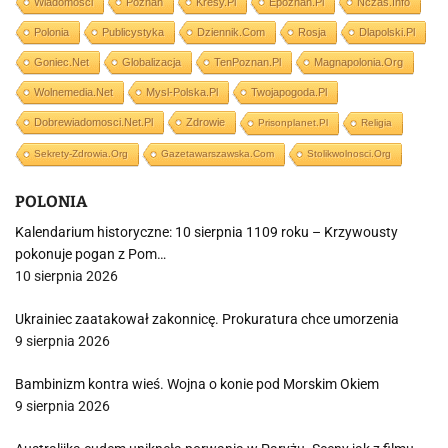
Wiadomości
Poznań
Kresy.pl
Epoznan.pl
Nczas.info
Polonia
Publicystyka
Dziennik.com
Rosja
Dlapolski.pl
Goniec.net
Globalizacja
TenPoznan.pl
Magnapolonia.org
Wolnemedia.net
Mysl-Polska.pl
Twojapogoda.pl
Dobrewiadomosci.net.pl
Zdrowie
Prisonplanet.pl
Religia
Sekrety-Zdrowia.org
Gazetawarszawska.com
Stolikwolnosci.org
POLONIA
Kalendarium historyczne: 10 sierpnia 1109 roku – Krzywousty
pokonuje pogan z Pom…
10 sierpnia 2026
Ukrainiec zaatakował zakonnicę. Prokuratura chce umorzenia
9 sierpnia 2026
Bambinizm kontra wieś. Wojna o konie pod Morskim Okiem
9 sierpnia 2026