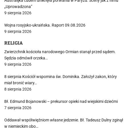
Australijka cudem uniknęła porwania w Paryżu. Sceny jak z filmu
„Uprowadzona”
9 sierpnia 2026
Wojna rosyjsko-ukraińska. Raport 09.08.2026
9 sierpnia 2026
RELIGIA
Zwierzchnik kościoła narodowego Ormian stanął przed sądem.
Sędzia odmówił orzeka…
9 sierpnia 2026
8 sierpnia Kościół wspomina św. Dominika. Założył zakon, który
miał bronić wiary…
8 sierpnia 2026
Bł. Edmund Bojanowski – prekursor opieki nad wiejskimi dziećmi
7 sierpnia 2026
Oddawał współwięźniom własne jedzenie. Bł. Tadeusz Dulny zginął
w niemieckim obo…