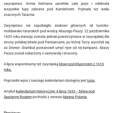
zwycięstwo. Armia hetmana uwolniła cały jasyr i odebrała
wszystkie łupy zabrane pod Kamieńcem. Pojmała też wielu
znacznych Tatarów.
Zwycięstwo nie zapobiegło atakowi głównych sił turecko-
mołdawsko-tatarskich pod wodzą Abazego Paszy. 22 października
1633 roku inwazja została jednak powstrzymana w zwycięskiej dla
strony polskiej bitwie pod Paniowcami, po której Turcy wycofali się
za Dniestr. Stambuł postanowił umyć ręce od tej kampanii. Abazy
Pasza został oskarżony o samowolę i stracony.
4 lipca wspominamy też zwycięską
bitwę pod Kłuszynem z 1610
roku.
Poprzedni wpis z naszego kalendarium dostępny jest
tutaj.
Artykuł
Kalendarium historyczne: 4 lipca 1633 – bitwa pod
Sasowym Rogiem
pochodzi z serwisu
Magna Polonia
.