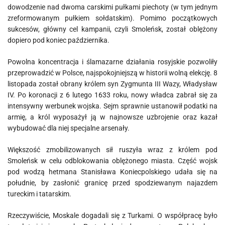
dowodzenie nad dwoma carskimi pułkami piechoty (w tym jednym
zreformowanym pułkiem sołdatskim). Pomimo początkowych
sukcesów, główny cel kampanii, czyli Smoleńsk, został oblężony
dopiero pod koniec października.
Powolna koncentracja i ślamazarne działania rosyjskie pozwoliły
przeprowadzić w Polsce, najspokojniejszą w historii wolną elekcję. 8
listopada został obrany królem syn Zygmunta III Wazy, Władysław
IV. Po koronacji z 6 lutego 1633 roku, nowy władca zabrał się za
intensywny werbunek wojska. Sejm sprawnie ustanowił podatki na
armię, a król wyposażył ją w najnowsze uzbrojenie oraz kazał
wybudować dla niej specjalne arsenały.
Większość zmobilizowanych sił ruszyła wraz z królem pod
Smoleńsk w celu odblokowania oblężonego miasta. Część wojsk
pod wodzą hetmana Stanisława Koniecpolskiego udała się na
południe, by zasłonić granicę przed spodziewanym najazdem
tureckim i tatarskim.
Rzeczywiście, Moskale dogadali się z Turkami. O współpracę było