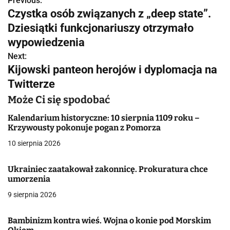
Previous:
N
Czystka osób związanych z „deep state”.
a
Dziesiątki funkcjonariuszy otrzymało
w
wypowiedzenia
Next:
i
Kijowski panteon herojów i dyplomacja na
g
Twitterze
a
Może Ci się spodobać
c
Kalendarium historyczne: 10 sierpnia 1109 roku –
Krzywousty pokonuje pogan z Pomorza
j
10 sierpnia 2026
a
Ukrainiec zaatakował zakonnicę. Prokuratura chce
w
umorzenia
9 sierpnia 2026
p
i
Bambinizm kontra wieś. Wojna o konie pod Morskim