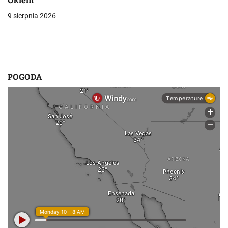
Okiem
s
9 sierpnia 2026
u
POGODA