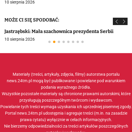
10 sierpnia 2026
MOŻE CI SIĘ SPODOBAĆ:
Jastrzębski: Mała szachownica prezydenta Serbii
10 sierpnia 2026
Materiały (treści, artykuły, zdjęcia, filmy) autorstwa portalu
news.24tm.pl mogą być publikowane i powielane pod warunkiem
podania wyraźnego źródła.
Wszystkie pozostałe materiały są chronione prawami autorskimi, które
przysługują poszczególnym twórcom i wydawcom.
Powielanie tych treści wymaga uzyskania ich uprzedniej pisemnej zgody.
Portal news.24tm.pl udostępnia i agreguje treści (m.in. na zasadzie
prawa cytatu) wyłącznie w celach informacyjnych.
Nie bierzemy odpowiedzialności za treści artykułów poszczególnych