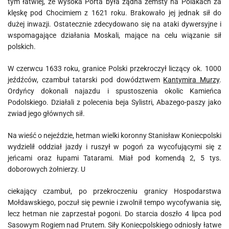
tym łatwiej, że wysoka Porta była żądna zemsty na Polakach za
klęskę pod Chocimiem z 1621 roku. Brakowało jej jednak sił do
dużej inwazji. Ostatecznie zdecydowano się na ataki dywersyjne i
wspomagające działania Moskali, mające na celu wiązanie sił
polskich.
W czerwcu 1633 roku, granice Polski przekroczył liczący ok. 1000
jeźdźców, czambuł tatarski pod dowództwem
Kantymira Murzy
.
Ordyńcy dokonali najazdu i spustoszenia okolic Kamieńca
Podolskiego. Działali z polecenia beja Sylistri, Abazego-paszy jako
zwiad jego głównych sił.
Na wieść o nejeździe, hetman wielki koronny Stanisław Koniecpolski
wydzielił oddział jazdy i ruszył w pogoń za wycofującymi się z
jeńcami oraz łupami Tatarami. Miał pod komendą 2, 5 tys.
doborowych żołnierzy. U
ciekający czambuł, po przekroczeniu granicy Hospodarstwa
Mołdawskiego, poczuł się pewnie i zwolnił tempo wycofywania się,
lecz hetman nie zaprzestał pogoni. Do starcia doszło 4 lipca pod
Sasowym Rogiem nad Prutem. Siły Koniecpolskiego odniosły łatwe