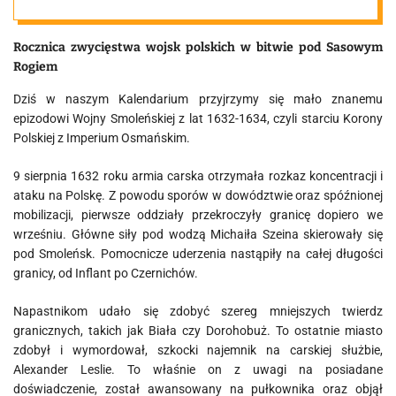
Sasowym
Rocznica zwycięstwa wojsk polskich w bitwie pod Sasowym
Rogiem
Rogiem
Dziś w naszym Kalendarium przyjrzymy się mało znanemu
epizodowi Wojny Smoleńskiej z lat 1632-1634, czyli starciu Korony
Polskiej z Imperium Osmańskim.
9 sierpnia 1632 roku armia carska otrzymała rozkaz koncentracji i
ataku na Polskę. Z powodu sporów w dowództwie oraz spóźnionej
mobilizacji, pierwsze oddziały przekroczyły granicę dopiero we
wrześniu. Główne siły pod wodzą Michaiła Szeina skierowały się
pod Smoleńsk. Pomocnicze uderzenia nastąpiły na całej długości
granicy, od Inflant po Czernichów.
Napastnikom udało się zdobyć szereg mniejszych twierdz
granicznych, takich jak Biała czy Dorohobuż. To ostatnie miasto
zdobył i wymordował, szkocki najemnik na carskiej służbie,
Alexander Leslie. To właśnie on z uwagi na posiadane
doświadczenie, został awansowany na pułkownika oraz objął