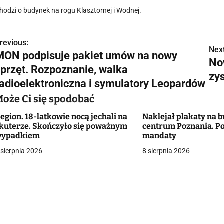
hodzi o budynek na rogu Klasztornej i Wodnej.
revious:
N
Next
MON podpisuje pakiet umów na nowy
No
a
sprzęt. Rozpoznanie, walka
zy
w
radioelektroniczna i symulatory Leopardów
Może Ci się spodobać
egion. 18-latkowie nocą jechali na
Naklejał plakaty na
g
kuterze. Skończyło się poważnym
centrum Poznania. Po
wypadkiem
mandaty
a
 sierpnia 2026
8 sierpnia 2026
c
a
w