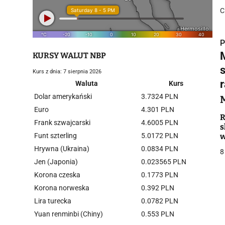
C
P
KURSY WALUT NBP
Kurs z dnia: 7 sierpnia 2026
Waluta
Kurs
Dolar amerykański
3.7324 PLN
i
Euro
4.301 PLN
R
Frank szwajcarski
4.6005 PLN
s
Funt szterling
5.0172 PLN
Hrywna (Ukraina)
0.0834 PLN
8
Jen (Japonia)
0.023565 PLN
Korona czeska
0.1773 PLN
j
Korona norweska
0.392 PLN
Lira turecka
0.0782 PLN
Yuan renminbi (Chiny)
0.553 PLN