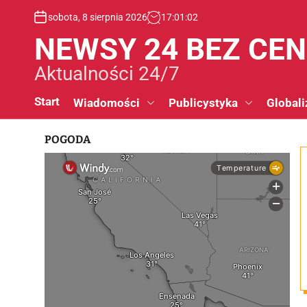
S
sobota, 8 sierpnia 2026
17
:
01
:
02
k
i
NEWSY 24 BEZ CE
p
t
Aktualności 24/7
o
c
Start
Wiadomości
Publicystyka
Globali
o
n
POGODA
t
e
n
t