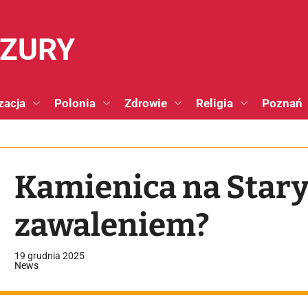
NZURY
zacja
Polonia
Zdrowie
Religia
Poznań
Kamienica na Stary
zawaleniem?
19 grudnia 2025
News