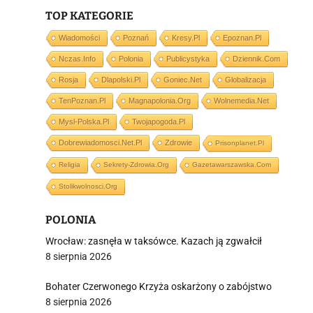
TOP KATEGORIE
i
Wiadomości
Poznań
Kresy.pl
Epoznan.pl
Nczas.info
Polonia
Publicystyka
Dziennik.com
Rosja
Dlapolski.pl
Goniec.net
Globalizacja
TenPoznan.pl
Magnapolonia.org
Wolnemedia.net
Mysl-Polska.pl
Twojapogoda.pl
Dobrewiadomosci.net.pl
Zdrowie
Prisonplanet.pl
Religia
Sekrety-Zdrowia.org
Gazetawarszawska.com
Stolikwolnosci.org
POLONIA
Wrocław: zasnęła w taksówce. Kazach ją zgwałcił
8 sierpnia 2026
Bohater Czerwonego Krzyża oskarżony o zabójstwo
8 sierpnia 2026