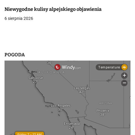
i
Niewygodne kulisy alpejskiego objawienia
s
6 sierpnia 2026
u
POGODA