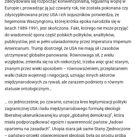
zdecydowała się rozpocząć konwencjonalną, regularną wojnę w
Europie i, prowadząc ją już czwarty rok, nie została pokonana czy
zdyscyplinowana przez USA i ich sojuszników potwierdza, że
hegemonia Waszyngtonu, której krótka epoka narodziła się w
latach 1989-1991, jest skończona. Fakt, którego nie może przyjąć
do wiadomość spora część polskich polityków, analityków,
publicystów, jest w pełni uświadomiony przez imperatora Imperium
Americanum. Trump dostrzegł, że USA nie mają sił i zasobów
utrzymywać globalne panowania. Równowaga sił, z wielu
względów, zmieniła się na ich niekorzyść, trzeba więc grać starym,
znanym przez wieki sposobem – równoważeniem, przeplataniem
walki (także wojennej) i negocjacji, uznając innych aktorów
międzynarodowych za rywali, ale zarazem podmioty o równym
statusie ontologicznym…
… co jednocześnie, po czwarte, oznacza kres legitymizacji polityki
zagranicznej USA i ładu międzynarodowego formułą ideologii
liberalnej ukierunkowanej ku utopii „globalnej demokracji”, która
miała podporządkować egoizm i suwerenność państw „ładowi
opartemu na zasadach”. Utopia stara jak same Stany Zjednoczone
– państwo-projekt oświeceniowej ideologii, była po prostu próbą