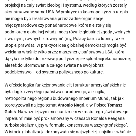
projekcji na cały świat ideologii i systemu, według których zostały
skonstruowane same USA. W praktyce ta kosmopolityczna utopia
nie mogła być zrealizowana przez żadne organizacje
międzynarodowe czy ponadnarodowe, które nie stały się
podmiotem globalnej władz mocą równie globalnej zgody „wolnych
z wolnymi, równych z równymi” (my, Polacy bardzo lubimy takie
utopie, prawda). W praktyce idea globalnej demokracji mogła być
wcielana właśnie tylko przez maszynerię państwową USA, która
dążyła nie tylko do przewagi politycznej i eksploatacji ekonomicznej,
ale też do uformowania całego świata na swój obraz i
podobieństwo – od systemu politycznego po kulturę.
W efekcie logika funkcjonowania elit i struktur amerykańskich nie
była logiką zwykłego państwa narodowego, ale logiką
metropolitalnego regionu budowanego Imperium Mundi, tak jak
teoretyzowali na jego temat
Antonio Negri
, a w Polsce
Tomasz
Gabiś
. Najważniejszym mechanizmem wzrostu tego „światowego
imperium” miał być proklamowany w czasach Ronalda Reagana
turbokapitalizm ujęty w formule „konsensusu waszyngtońskiego”.
W istocie globalizacja dokonywała się najszybciej i najsilniej właśnie