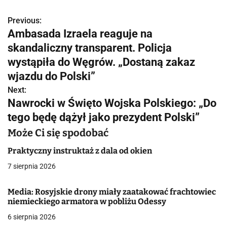
Previous:
N
Ambasada Izraela reaguje na
a
skandaliczny transparent. Policja
w
wystąpiła do Węgrów. „Dostaną zakaz
wjazdu do Polski”
i
Next:
g
Nawrocki w Święto Wojska Polskiego: „Do
tego będę dążył jako prezydent Polski”
a
Może Ci się spodobać
c
Praktyczny instruktaż z dala od okien
j
7 sierpnia 2026
a
Media: Rosyjskie drony miały zaatakować frachtowiec
w
niemieckiego armatora w pobliżu Odessy
p
6 sierpnia 2026