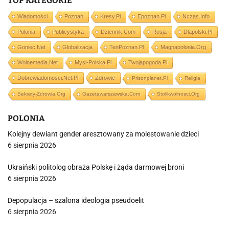
TOP KATEGORIE
Wiadomości
Poznań
Kresy.pl
Epoznan.pl
Nczas.info
Polonia
Publicystyka
Dziennik.com
Rosja
Dlapolski.pl
Goniec.net
Globalizacja
TenPoznan.pl
Magnapolonia.org
Wolnemedia.net
Mysl-Polska.pl
Twojapogoda.pl
Dobrewiadomosci.net.pl
Zdrowie
Prisonplanet.pl
Religia
Sekrety-Zdrowia.org
Gazetawarszawska.com
Stolikwolnosci.org
POLONIA
Kolejny dewiant gender aresztowany za molestowanie dzieci
6 sierpnia 2026
Ukraiński politolog obraża Polskę i żąda darmowej broni
6 sierpnia 2026
Depopulacja – szalona ideologia pseudoelit
6 sierpnia 2026