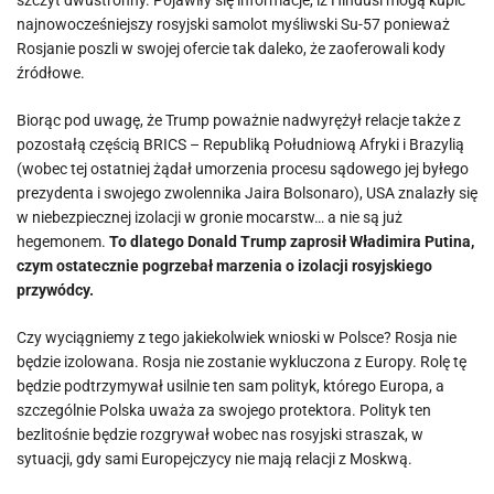
szczyt dwustronny. Pojawiły się informacje, iż Hindusi mogą kupić
najnowocześniejszy rosyjski samolot myśliwski Su-57 ponieważ
Rosjanie poszli w swojej ofercie tak daleko, że zaoferowali kody
źródłowe.
Biorąc pod uwagę, że Trump poważnie nadwyrężył relacje także z
pozostałą częścią BRICS – Republiką Południową Afryki i Brazylią
(wobec tej ostatniej żądał umorzenia procesu sądowego jej byłego
prezydenta i swojego zwolennika Jaira Bolsonaro), USA znalazły się
w niebezpiecznej izolacji w gronie mocarstw… a nie są już
hegemonem.
To dlatego Donald Trump zaprosił Władimira Putina,
czym ostatecznie pogrzebał marzenia o izolacji rosyjskiego
przywódcy.
Czy wyciągniemy z tego jakiekolwiek wnioski w Polsce? Rosja nie
będzie izolowana. Rosja nie zostanie wykluczona z Europy. Rolę tę
będzie podtrzymywał usilnie ten sam polityk, którego Europa, a
szczególnie Polska uważa za swojego protektora. Polityk ten
bezlitośnie będzie rozgrywał wobec nas rosyjski straszak, w
sytuacji, gdy sami Europejczycy nie mają relacji z Moskwą.