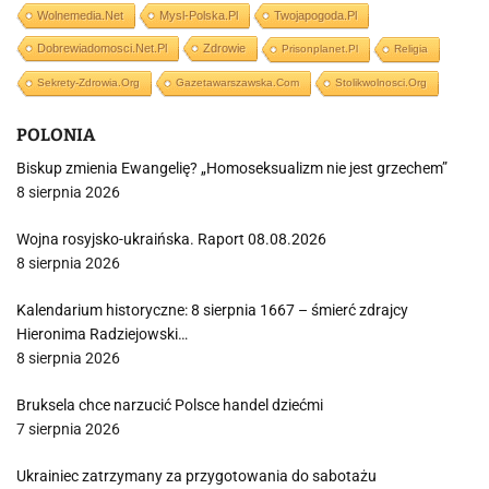
Wolnemedia.net
Mysl-Polska.pl
Twojapogoda.pl
Dobrewiadomosci.net.pl
Zdrowie
Prisonplanet.pl
Religia
Sekrety-Zdrowia.org
Gazetawarszawska.com
Stolikwolnosci.org
POLONIA
Biskup zmienia Ewangelię? „Homoseksualizm nie jest grzechem”
8 sierpnia 2026
Wojna rosyjsko-ukraińska. Raport 08.08.2026
8 sierpnia 2026
Kalendarium historyczne: 8 sierpnia 1667 – śmierć zdrajcy
Hieronima Radziejowski…
8 sierpnia 2026
Bruksela chce narzucić Polsce handel dziećmi
7 sierpnia 2026
Ukrainiec zatrzymany za przygotowania do sabotażu