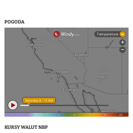
POGODA
KURSY WALUT NBP