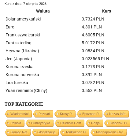
Kurs z dnia: 7 sierpnia 2026
Waluta
Kurs
Dolar amerykański
3.7324 PLN
Euro
4.301 PLN
Frank szwajcarski
4.6005 PLN
Funt szterling
5.0172 PLN
Hrywna (Ukraina)
0.0834 PLN
Jen (Japonia)
0.023565 PLN
Korona czeska
0.1773 PLN
Korona norweska
0.392 PLN
Lira turecka
0.0782 PLN
Yuan renminbi (Chiny)
0.553 PLN
TOP KATEGORIE
Wiadomości
Poznań
Kresy.pl
Epoznan.pl
Nczas.info
Polonia
Publicystyka
Dziennik.com
Rosja
Dlapolski.pl
Goniec.net
Globalizacja
TenPoznan.pl
Magnapolonia.org