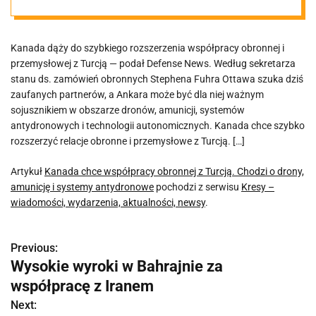
drony,
Kanada dąży do szybkiego rozszerzenia współpracy obronnej i
amunicję i
przemysłowej z Turcją — podał Defense News. Według sekretarza
stanu ds. zamówień obronnych Stephena Fuhra Ottawa szuka dziś
systemy
zaufanych partnerów, a Ankara może być dla niej ważnym
sojusznikiem w obszarze dronów, amunicji, systemów
antydronowych i technologii autonomicznych. Kanada chce szybko
antydronowe
rozszerzyć relacje obronne i przemysłowe z Turcją. […]
Artykuł
Kanada chce współpracy obronnej z Turcją. Chodzi o drony,
amunicję i systemy antydronowe
pochodzi z serwisu
Kresy –
wiadomości, wydarzenia, aktualności, newsy
.
Previous:
N
Wysokie wyroki w Bahrajnie za
a
współpracę z Iranem
w
Next: