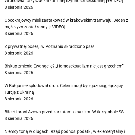
Wrocławia. Usłyszał zarzut innej czynności seksualnej [+VIDEO]
8 sierpnia 2026
Obcokrajowcy mieli zaatakować w krakowskim tramwaju. Jeden z
mężczyzn został ranny [+VIDEO]
8 sierpnia 2026
Z prywatnej posesji w Poznaniu skradziono psa!
8 sierpnia 2026
Biskup zmienia Ewangelię? „Homoseksualizm nie jest grzechem”
8 sierpnia 2026
W Bułgarii eksplodował dron. Celem mógł być gazociąg łączący
Turcję z Ukrainą
8 sierpnia 2026
Biłecki broni Azowa przed zarzutami o nazizm. W tle symbole SS
8 sierpnia 2026
Niemcy toną w długach. Rząd podnosi podatki, wiek emerytalny i