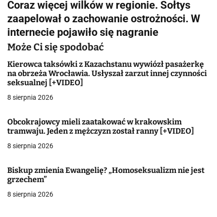
Coraz więcej wilków w regionie. Sołtys
i
zaapelował o zachowanie ostrożności. W
g
internecie pojawiło się nagranie
a
Może Ci się spodobać
c
Kierowca taksówki z Kazachstanu wywiózł pasażerkę
na obrzeża Wrocławia. Usłyszał zarzut innej czynności
j
seksualnej [+VIDEO]
8 sierpnia 2026
a
w
Obcokrajowcy mieli zaatakować w krakowskim
tramwaju. Jeden z mężczyzn został ranny [+VIDEO]
p
8 sierpnia 2026
i
Biskup zmienia Ewangelię? „Homoseksualizm nie jest
s
grzechem”
u
8 sierpnia 2026