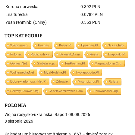
Korona norweska
0.392 PLN
Lira turecka
0.0782 PLN
Yuan renminbi (Chiny)
0.553 PLN
TOP KATEGORIE
Wiadomości
Poznań
Kresy.pl
Epoznan.pl
Nczas.info
Polonia
Publicystyka
Dziennik.com
Rosja
Dlapolski.pl
Goniec.net
Globalizacja
TenPoznan.pl
Magnapolonia.org
Wolnemedia.net
Mysl-Polska.pl
Twojapogoda.pl
Dobrewiadomosci.net.pl
Zdrowie
Prisonplanet.pl
Religia
Sekrety-Zdrowia.org
Gazetawarszawska.com
Stolikwolnosci.org
POLONIA
Wojna rosyjsko-ukraińska. Raport 08.08.2026
8 sierpnia 2026
Kalendarium historyczne: 8 sierpnia 1667 – śmierć zdrajcy