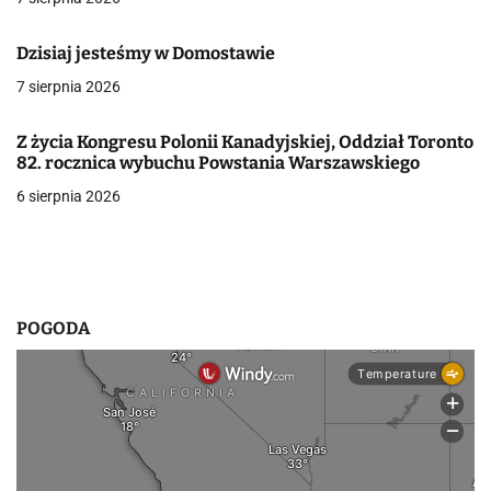
j
a
Dzisiaj jesteśmy w Domostawie
7 sierpnia 2026
w
p
Z życia Kongresu Polonii Kanadyjskiej, Oddział Toronto
82. rocznica wybuchu Powstania Warszawskiego
i
6 sierpnia 2026
s
u
POGODA