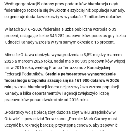
Wedługorganizacji9 obrony praw podatników biurokracja rządu
federalnego rozrosła się dwukrotnie szybciej niż populacja Kanady,
co generuje dodatkowe koszty w wysokości 7 miliardów dolarów.
W latach 2016–2026 federalna służba publiczna wzrosła o 33
procent, osiągając liczbę 345 282 pracowników, podczas gdy liczba
ludności Kanady wzrosła w tym samym okresie o 15 procent.
Mimo że Ottawa obniżyła wynagrodzenia o 3,5% między marcem
2025 a marcem 2026 roku, nadal ma o 86 303 pracowników więcej
niż w 2016 roku, według Franco Terrazzano z Kanadyjskiej
Federacji Podatników.
Średnie pełnoetatowe wynagrodzenie
federalnego urzędnika szacuje się na 161 900 dolarów w 2026
roku
, wzrost biurokracji federalnej przewyższa wzrost populacji
Kanady, a kilka departamentów i agencji zwiększyło liczbę
pracowników ponad dwukrotnie od 2016 roku.
„Podatnicy wciąż płacą zbyt dużo za zbyt wielu urzędników w
Ottawie” – powiedział Terrazzano. „Premier Mark Carney musi
uczynić biurokrację bardziej przystępną cenowo, aby zapewnić