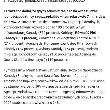
znaczące ulgi podatkowe i przestać zaciągać pożyczki”.
Terrazzano dodał, że gdyby administracja rosła wraz z liczbą
ludności, podatnicy zaoszczędziliby w tym roku około 7 miliardów
dolarów.
Wskazał siedem departamentów i agencji federalnych,
które odnotowały wzrost o ponad 100 procent, w tym
Infrastrukturę Kanady (376 procent)
, Kobiety i Równość Płci
Kanady (301 procent),
Komitet ds. Zewnętrznej Kontroli RCMP
(214 procent), Agencję ds. Konsumentów Usług Finansowych
Kanady (174 procent), Wybory Kanady (154 procent), Radę ds.
Imigracji i Uchodźców Kanady (150 procent) oraz Agencję ds.
Oceny Skutków (inwestycji) (116 procent).
Tymczasem w Ministerstwie Zatrudnienia i Rozwoju Społecznego
Kanady (Employment and Social Development Canada)
zatrudniono najwięcej pracowników od 2016 roku – o 13 228 osób,
co stanowi wzrost o 59% w ciągu ostatniej dekady. Kanadyjska
Agencja Podatkowa (Canada Revenue Agency) odnotowała drugą
co do wielkości liczbę pracowników zatrudnionych od 2016 roku –
9290 osób, co stanowi wzrost o 24%.