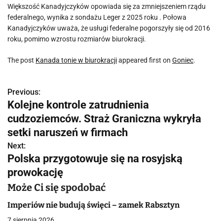
Większość Kanadyjczyków opowiada się za zmniejszeniem rządu
federalnego, wynika z sondażu Leger z 2025 roku . Połowa
Kanadyjczyków uważa, że ​​usługi federalne pogorszyły się od 2016
roku, pomimo wzrostu rozmiarów biurokracji.
The post
Kanada tonie w biurokracji
appeared first on
Goniec
.
Previous:
N
Kolejne kontrole zatrudnienia
a
cudzoziemców. Straż Graniczna wykryła
w
setki naruszeń w firmach
Next:
i
Polska przygotowuje się na rosyjską
g
prowokację
a
Może Ci się spodobać
c
Imperiów nie budują święci – zamek Rabsztyn
7 sierpnia 2026