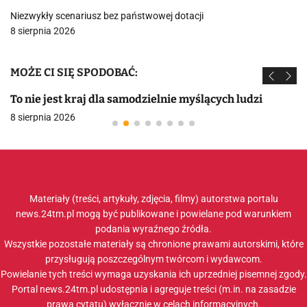
Niezwykły scenariusz bez państwowej dotacji
8 sierpnia 2026
MOŻE CI SIĘ SPODOBAĆ:
To nie jest kraj dla samodzielnie myślących ludzi
8 sierpnia 2026
Materiały (treści, artykuły, zdjęcia, filmy) autorstwa portalu
news.24tm.pl mogą być publikowane i powielane pod warunkiem
podania wyraźnego źródła.
Wszystkie pozostałe materiały są chronione prawami autorskimi, które
przysługują poszczególnym twórcom i wydawcom.
Powielanie tych treści wymaga uzyskania ich uprzedniej pisemnej zgody.
Portal news.24tm.pl udostępnia i agreguje treści (m.in. na zasadzie
prawa cytatu) wyłącznie w celach informacyjnych.