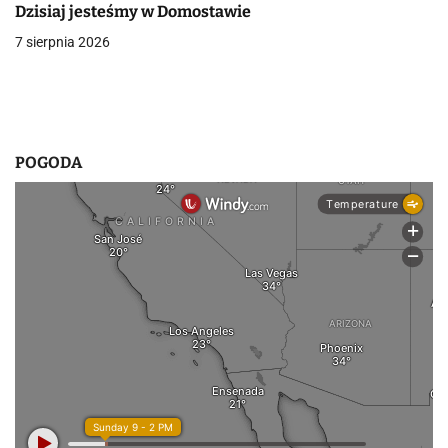
p
Dzisiaj jesteśmy w Domostawie
i
7 sierpnia 2026
s
u
POGODA