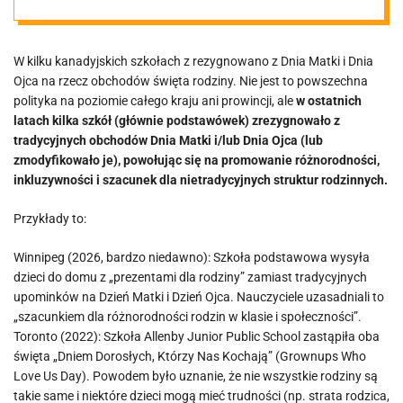
Matki i Ojca w
W kilku kanadyjskich szkołach z rezygnowano z Dnia Matki i Dnia
imię
Ojca na rzecz obchodów święta rodziny.
Nie jest to powszechna
polityka na poziomie całego kraju ani prowincji, ale
w ostatnich
różnorodności
latach kilka szkół (głównie podstawówek) zrezygnowało z
tradycyjnych obchodów
Dnia Matki
i/lub
Dnia Ojca
(lub
zmodyfikowało je), powołując się na promowanie różnorodności,
inkluzywności i szacunek dla nietradycyjnych struktur rodzinnych.
Przykłady to:
Winnipeg (2026, bardzo niedawno)
: Szkoła podstawowa wysyła
dzieci do domu z „prezentami dla rodziny” zamiast tradycyjnych
upominków na Dzień Matki i Dzień Ojca. Nauczyciele uzasadniali to
„szacunkiem dla różnorodności rodzin w klasie i społeczności”.
Toronto (2022)
: Szkoła Allenby Junior Public School zastąpiła oba
święta „Dniem Dorosłych, Którzy Nas Kochają” (Grownups Who
Love Us Day). Powodem było uznanie, że nie wszystkie rodziny są
takie same i niektóre dzieci mogą mieć trudności (np. strata rodzica,