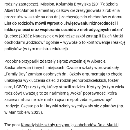
rodziny zastępcze).
Mission, Kolumbia Brytyjska (2017)
: Szkoła
Albert McMahon Elementary całkowicie zrezygnowała z robienia
prezentów w szkole na oba dni, zachęcając do obchodów w domu.
List do rodziców mówił wprost o „świętowaniu różnorodności i
inkluzywności oraz wspieraniu uczniów z nietradycyjnych rodzin”
.
Quebec (2023)
: Nauczyciele w jednej ze szkół zastąpili Dzień Matki
obchodami „rodziców” ogólnie – wywołało to kontrowersje i reakcję
polityków (w tym ministra edukacji).
Podobne przypadki zdarzały się też wcześniej w Albercie,
Saskatchewan i innych miejscach. Czasem szkoły wprowadzały
„Family Day” zamiast osobnych dni.
Szkoły argumentują to chęcią
uniknięcia wykluczenia dzieci z rodzin jednorodzicielskich, foster
care, LGBTQ+ czy tych, którzy stracili rodzica. Krytycy (w tym wielu
rodziców) uważają to za nadmierną „woke” poprawność, która
zaciera naturalne role matki i ojca i niepotrzebnie „cenzuruje”
tradycję. Często po fali krytyki szkoły wycofywały się z planów (np.
w Manitobie w 2023).
The post
Kanadyjskie szkoły rezygnują z obchodów Dnia Matki i