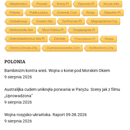
Wiadomości
Poznań
Kresy.pl
Epoznan.pl
Nczas.info
Polonia
Publicystyka
Dziennik.com
Rosja
Dlapolski.pl
Globalizacja
Goniec.net
TenPoznan.pl
Magnapolonia.org
Wolnemedia.net
Mysl-Polska.pl
Twojapogoda.pl
Dobrewiadomosci.net.pl
Zdrowie
Prisonplanet.pl
Religia
Sekrety-Zdrowia.org
Gazetawarszawska.com
Stolikwolnosci.org
POLONIA
Bambinizm kontra wieś. Wojna o konie pod Morskim Okiem
9 sierpnia 2026
Australijka cudem uniknęła porwania w Paryżu. Sceny jak z filmu
„Uprowadzona”
9 sierpnia 2026
Wojna rosyjsko-ukraińska. Raport 09.08.2026
9 sierpnia 2026