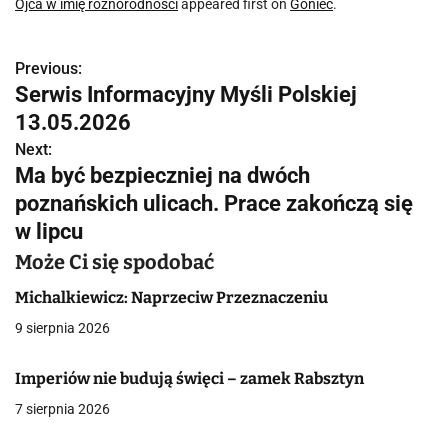
Ojca w imię różnorodności
appeared first on
Goniec
.
Previous:
N
Serwis Informacyjny Myśli Polskiej
a
13.05.2026
w
Next:
Ma być bezpieczniej na dwóch
i
poznańskich ulicach. Prace zakończą się
g
w lipcu
a
Może Ci się spodobać
c
Michalkiewicz: Naprzeciw Przeznaczeniu
9 sierpnia 2026
j
a
Imperiów nie budują święci – zamek Rabsztyn
7 sierpnia 2026
w