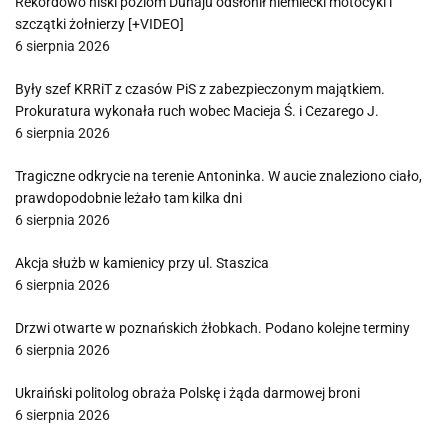
Rekordowo niski poziom Dunaju odsłonił niemiecki motocykl i
szczątki żołnierzy [+VIDEO]
6 sierpnia 2026
Były szef KRRiT z czasów PiS z zabezpieczonym majątkiem.
Prokuratura wykonała ruch wobec Macieja Ś. i Cezarego J.
6 sierpnia 2026
Tragiczne odkrycie na terenie Antoninka. W aucie znaleziono ciało,
prawdopodobnie leżało tam kilka dni
6 sierpnia 2026
Akcja służb w kamienicy przy ul. Staszica
6 sierpnia 2026
Drzwi otwarte w poznańskich żłobkach. Podano kolejne terminy
6 sierpnia 2026
Ukraiński politolog obraża Polskę i żąda darmowej broni
6 sierpnia 2026