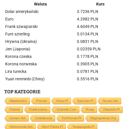
Waluta
Kurs
Dolar amerykański
3.7236 PLN
Euro
4.2982 PLN
Frank szwajcarski
4.6049 PLN
Funt szterling
5.0134 PLN
Hrywna (Ukraina)
0.0831 PLN
Jen (Japonia)
0.02359 PLN
Korona czeska
0.1778 PLN
Korona norweska
0.3905 PLN
Lira turecka
0.0781 PLN
Yuan renminbi (Chiny)
0.5516 PLN
TOP KATEGORIE
Wiadomości
Poznań
Kresy.pl
Epoznan.pl
Nczas.info
Polonia
Publicystyka
Dziennik.com
Rosja
Dlapolski.pl
Goniec.net
Globalizacja
TenPoznan.pl
Magnapolonia.org
Wolnemedia.net
Mysl-Polska.pl
Twojapogoda.pl