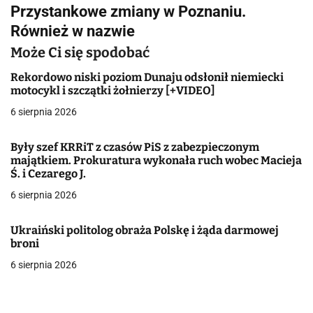
i
Przystankowe zmiany w Poznaniu.
g
Również w nazwie
a
Może Ci się spodobać
c
Rekordowo niski poziom Dunaju odsłonił niemiecki
motocykl i szczątki żołnierzy [+VIDEO]
j
6 sierpnia 2026
a
Były szef KRRiT z czasów PiS z zabezpieczonym
w
majątkiem. Prokuratura wykonała ruch wobec Macieja
Ś. i Cezarego J.
p
6 sierpnia 2026
i
Ukraiński politolog obraża Polskę i żąda darmowej
s
broni
u
6 sierpnia 2026