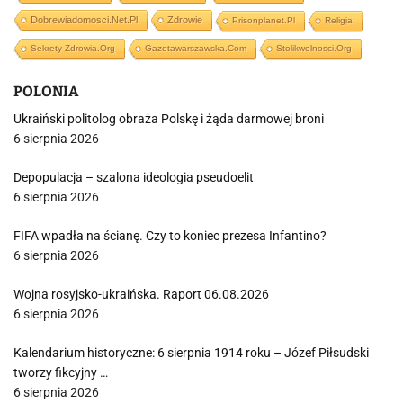
Dobrewiadomosci.net.pl
Zdrowie
Prisonplanet.pl
Religia
Sekrety-Zdrowia.org
Gazetawarszawska.com
Stolikwolnosci.org
POLONIA
Ukraiński politolog obraża Polskę i żąda darmowej broni
6 sierpnia 2026
Depopulacja – szalona ideologia pseudoelit
6 sierpnia 2026
FIFA wpadła na ścianę. Czy to koniec prezesa Infantino?
6 sierpnia 2026
Wojna rosyjsko-ukraińska. Raport 06.08.2026
6 sierpnia 2026
Kalendarium historyczne: 6 sierpnia 1914 roku – Józef Piłsudski
tworzy fikcyjny …
6 sierpnia 2026