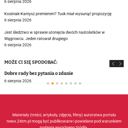
6 sierpnia 2026
Kosiniak-Kamysz premierem? Tusk miał wysunąć propozycję
6 sierpnia 2026
Jest śledztwo w sprawie utonięcia dwóch nastolatków w
Wągrowcu. Jeden ratował drugiego
6 sierpnia 2026
MOŻE CI SIĘ SPODOBAĆ:
Dobre rady bez pytania o zdanie
6 sierpnia 2026
Materiały (treści, artykuły, zdjęcia, filmy) autorstwa portalu
news.24tm.pl mogą być publikowane i powielane pod warunkiem
podania wyraźnego źródła.