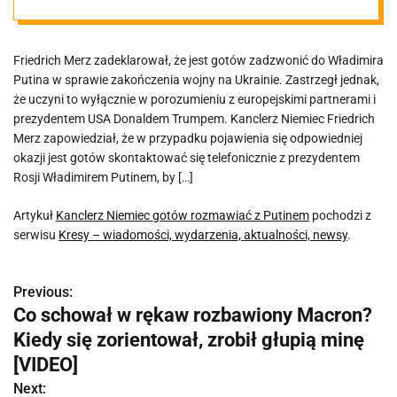
Friedrich Merz zadeklarował, że jest gotów zadzwonić do Władimira
Putina w sprawie zakończenia wojny na Ukrainie. Zastrzegł jednak,
że uczyni to wyłącznie w porozumieniu z europejskimi partnerami i
prezydentem USA Donaldem Trumpem. Kanclerz Niemiec Friedrich
Merz zapowiedział, że w przypadku pojawienia się odpowiedniej
okazji jest gotów skontaktować się telefonicznie z prezydentem
Rosji Władimirem Putinem, by […]
Artykuł
Kanclerz Niemiec gotów rozmawiać z Putinem
pochodzi z
serwisu
Kresy – wiadomości, wydarzenia, aktualności, newsy
.
Previous:
N
Co schował w rękaw rozbawiony Macron?
a
Kiedy się zorientował, zrobił głupią minę
w
[VIDEO]
Next: