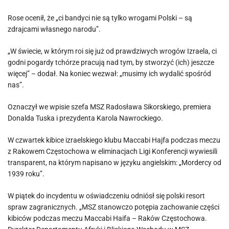
Rose ocenił, że „ci bandyci nie są tylko wrogami Polski – są
zdrajcami własnego narodu”.
„W świecie, w którym roi się już od prawdziwych wrogów Izraela, ci
godni pogardy tchórze pracują nad tym, by stworzyć (ich) jeszcze
więcej” – dodał. Na koniec wezwał: „musimy ich wydalić spośród
nas”.
Oznaczył we wpisie szefa MSZ Radosława Sikorskiego, premiera
Donalda Tuska i prezydenta Karola Nawrockiego.
W czwartek kibice izraelskiego klubu Maccabi Hajfa podczas meczu
z Rakowem Częstochowa w eliminacjach Ligi Konferencji wywiesili
transparent, na którym napisano w języku angielskim: „Mordercy od
1939 roku”.
W piątek do incydentu w oświadczeniu odniósł się polski resort
spraw zagranicznych. „MSZ stanowczo potępia zachowanie części
kibiców podczas meczu Maccabi Haifa – Raków Częstochowa.