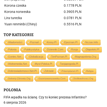
Korona czeska
0.1778 PLN
Korona norweska
0.3905 PLN
Lira turecka
0.0781 PLN
Yuan renminbi (Chiny)
0.5516 PLN
TOP KATEGORIE
Wiadomości
Poznań
Kresy.pl
Epoznan.pl
Nczas.info
Polonia
Publicystyka
Dziennik.com
Rosja
Dlapolski.pl
Goniec.net
Globalizacja
TenPoznan.pl
Magnapolonia.org
Wolnemedia.net
Mysl-Polska.pl
Twojapogoda.pl
Dobrewiadomosci.net.pl
Zdrowie
Prisonplanet.pl
Religia
Sekrety-Zdrowia.org
Gazetawarszawska.com
Stolikwolnosci.org
POLONIA
FIFA wpadła na ścianę. Czy to koniec prezesa Infantino?
6 sierpnia 2026