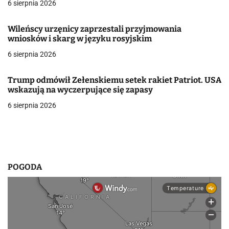
j
6 sierpnia 2026
a
Wileńscy urzęnicy zaprzestali przyjmowania
wniosków i skarg w języku rosyjskim
w
6 sierpnia 2026
p
i
Trump odmówił Zełenskiemu setek rakiet Patriot. USA
wskazują na wyczerpujące się zapasy
s
6 sierpnia 2026
u
POGODA