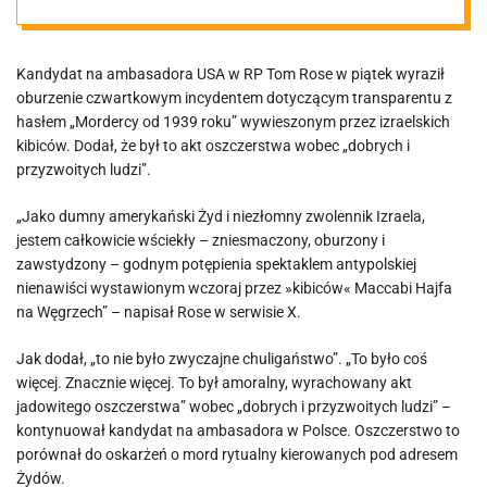
transparencie
Kandydat na ambasadora USA w RP Tom Rose w piątek wyraził
izraelskich
oburzenie czwartkowym incydentem dotyczącym transparentu z
hasłem „Mordercy od 1939 roku” wywieszonym przez izraelskich
kibiców:
kibiców. Dodał, że był to akt oszczerstwa wobec „dobrych i
przyzwoitych ludzi”.
Wyrachowany
„Jako dumny amerykański Żyd i niezłomny zwolennik Izraela,
jestem całkowicie wściekły – zniesmaczony, oburzony i
akt jadowitego
zawstydzony – godnym potępienia spektaklem antypolskiej
nienawiści wystawionym wczoraj przez »kibiców« Maccabi Hajfa
na Węgrzech” – napisał Rose w serwisie X.
oszczerstwa
Jak dodał, „to nie było zwyczajne chuligaństwo”. „To było coś
więcej. Znacznie więcej. To był amoralny, wyrachowany akt
jadowitego oszczerstwa” wobec „dobrych i przyzwoitych ludzi” –
kontynuował kandydat na ambasadora w Polsce. Oszczerstwo to
porównał do oskarżeń o mord rytualny kierowanych pod adresem
Żydów.