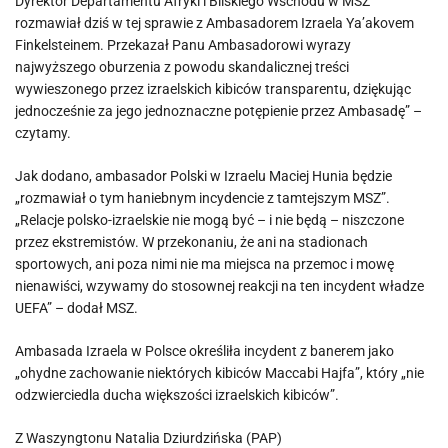
Dyrektor Departamentu Afryki i Bliskiego Wschodu w MSZ
rozmawiał dziś w tej sprawie z Ambasadorem Izraela Ya’akovem
Finkelsteinem. Przekazał Panu Ambasadorowi wyrazy
najwyższego oburzenia z powodu skandalicznej treści
wywieszonego przez izraelskich kibiców transparentu, dziękując
jednocześnie za jego jednoznaczne potępienie przez Ambasadę” –
czytamy.
Jak dodano, ambasador Polski w Izraelu Maciej Hunia będzie
„rozmawiał o tym haniebnym incydencie z tamtejszym MSZ”.
„Relacje polsko-izraelskie nie mogą być – i nie będą – niszczone
przez ekstremistów. W przekonaniu, że ani na stadionach
sportowych, ani poza nimi nie ma miejsca na przemoc i mowę
nienawiści, wzywamy do stosownej reakcji na ten incydent władze
UEFA” – dodał MSZ.
Ambasada Izraela w Polsce określiła incydent z banerem jako
„ohydne zachowanie niektórych kibiców Maccabi Hajfa”, który „nie
odzwierciedla ducha większości izraelskich kibiców”.
Z Waszyngtonu Natalia Dziurdzińska (PAP)