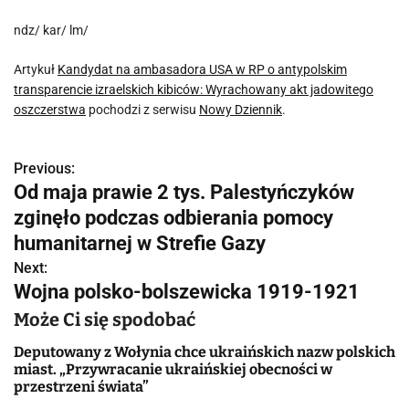
ndz/ kar/ lm/
Artykuł
Kandydat na ambasadora USA w RP o antypolskim
transparencie izraelskich kibiców: Wyrachowany akt jadowitego
oszczerstwa
pochodzi z serwisu
Nowy Dziennik
.
Previous:
N
Od maja prawie 2 tys. Palestyńczyków
a
zginęło podczas odbierania pomocy
w
humanitarnej w Strefie Gazy
Next:
i
Wojna polsko-bolszewicka 1919-1921
g
Może Ci się spodobać
a
Deputowany z Wołynia chce ukraińskich nazw polskich
miast. „Przywracanie ukraińskiej obecności w
c
przestrzeni świata”