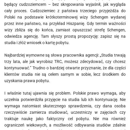
będący cudzoziemcem – bez skrępowania wyjaśnił, jak wygląda
cały proces. Cudzoziemiec z państwa trzeciego przyjeżdża do
Polski na podstawie krótkoterminowej wizy Schengen wydanej
przez inne państwo, na przykład Hiszpanię. Gdy termin ważności
wizy zbliża się do końca, zamiast opuszczać strefę Schengen,
odwiedza agencję. Tam słyszy prostą propozycję: zapisz się na
studia i złóż wniosek o kartę pobytu.
Najbardziej wymowne są słowa pracownika agencji: „Studia trwają
trzy lata, ale jak wyrobisz TRC, możesz zdecydować, czy chcesz
kontynuować.” Trudno o bardziej otwarte przyznanie, że dla części
klientów studia nie są celem samym w sobie, lecz środkiem do
uzyskania prawa pobytu.
I właśnie tutaj ujawnia się problem. Polskie prawo wymaga, aby
uczelnia potwierdziła przyjęcie na studia lub ich kontynuację. Nie
wymaga natomiast skutecznego sprawdzenia, czy dana osoba
rzeczywiście zamierza studiować, uczestniczy w zajęciach czy
traktuje naukę jako faktyczny cel pobytu. Nie ma również
ograniczeń wiekowych, a możliwość odbywania studiów zdalnie