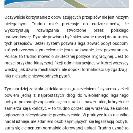
Oczywiście korzystanie z obowiązujących przepisów nie jest niczym
nielegalnym. Trudno mieć pretensje do cudzoziemców, że
wykorzystują rozwiązania stworzone przez polskiego
ustawodawcę. Pytanie powinno być skierowane raczej do autorów
tych przepisów. Jeżeli system pozwala legalizować pobyt osobom,
których rzeczywistym celem nie jest studiowanie, lecz pozostanie w
Polsce, to trudno mówić o skutecznej polityce migracyjnej. Jest to
raczej przykład klasycznej fikcji administracyjnej, w której wszyscy
wiedzą, jak działa mechanizm, ale dopóki formalności się zgadzają,
nikt nie zadaje niewygodnych pytań.
Tym bardziej zaskakują deklaracje o „uszczelnieniu” systemu. Jeżeli
bowiem jedną z najprostszych dróg do wieloletniego legalnego
pobytu pozostaje zapisanie się na studia – nawet takie, których nie
zamierza się ukończyć – to trudno oprzeć się wrażeniu, że sukces
ogłoszono zdecydowanie przedwcześnie. W praktyce luka nie tylko
nadal istnieje, ale zdaniem osób zajmujących się legalizacją pobytu
stała się elementem normalnie oferowanej usługi. Trudno uznać to