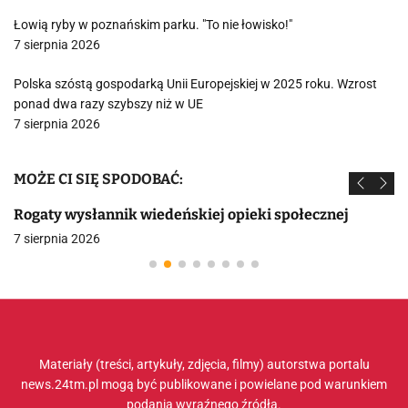
Łowią ryby w poznańskim parku. "To nie łowisko!"
7 sierpnia 2026
Polska szóstą gospodarką Unii Europejskiej w 2025 roku. Wzrost
ponad dwa razy szybszy niż w UE
7 sierpnia 2026
MOŻE CI SIĘ SPODOBAĆ:
Rogaty wysłannik wiedeńskiej opieki społecznej
7 sierpnia 2026
Materiały (treści, artykuły, zdjęcia, filmy) autorstwa portalu
news.24tm.pl mogą być publikowane i powielane pod warunkiem
podania wyraźnego źródła.