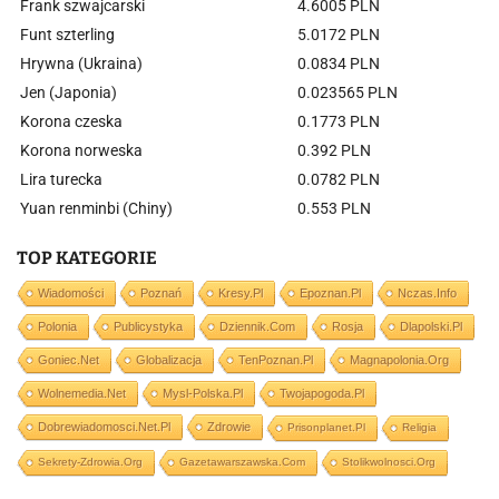
Frank szwajcarski
4.6005 PLN
Funt szterling
5.0172 PLN
Hrywna (Ukraina)
0.0834 PLN
Jen (Japonia)
0.023565 PLN
Korona czeska
0.1773 PLN
Korona norweska
0.392 PLN
Lira turecka
0.0782 PLN
Yuan renminbi (Chiny)
0.553 PLN
TOP KATEGORIE
Wiadomości
Poznań
Kresy.pl
Epoznan.pl
Nczas.info
Polonia
Publicystyka
Dziennik.com
Rosja
Dlapolski.pl
Goniec.net
Globalizacja
TenPoznan.pl
Magnapolonia.org
Wolnemedia.net
Mysl-Polska.pl
Twojapogoda.pl
Dobrewiadomosci.net.pl
Zdrowie
Prisonplanet.pl
Religia
Sekrety-Zdrowia.org
Gazetawarszawska.com
Stolikwolnosci.org