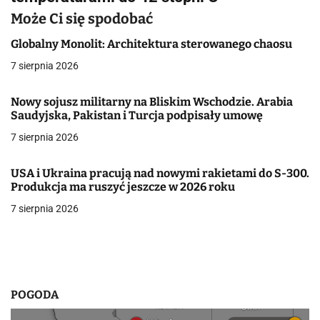
g
Może Ci się spodobać
a
Globalny Monolit: Architektura sterowanego chaosu
c
7 sierpnia 2026
j
Nowy sojusz militarny na Bliskim Wschodzie. Arabia
Saudyjska, Pakistan i Turcja podpisały umowę
a
7 sierpnia 2026
w
p
USA i Ukraina pracują nad nowymi rakietami do S-300.
Produkcja ma ruszyć jeszcze w 2026 roku
i
7 sierpnia 2026
s
u
POGODA