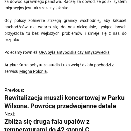
za dowód sprawnego państwa. Raczej za dowód, że polski system
migracyjny jest tak szczelny jak sito.
Gdy polscy żołnierze strzegą granicy wschodniej, aby kilkuset
nachodźców nie wdarło się do nas nielegalnie, tysiące innych
przyjeżdża tu bez większych problemów i śmieje się z nas do
rozpuku.
Polecamy również:
UPA była antypolska czy antysowiecka
Artykuł
Karta pobytu za studia Luka wciąż działa
pochodzi z
serwisu
Magna Polonia
.
Previous:
N
Rewitalizacja muszli koncertowej w Parku
a
Wilsona. Powrócą przedwojenne detale
w
Next:
Zbliża się druga fala upałów z
i
temperaturami do 42 stopni C