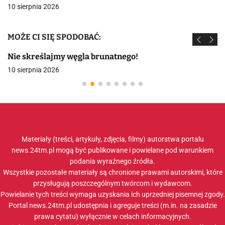
10 sierpnia 2026
MOŻE CI SIĘ SPODOBAĆ:
Nie skreślajmy węgla brunatnego!
10 sierpnia 2026
Materiały (treści, artykuły, zdjęcia, filmy) autorstwa portalu
news.24tm.pl mogą być publikowane i powielane pod warunkiem
podania wyraźnego źródła.
Wszystkie pozostałe materiały są chronione prawami autorskimi, które
przysługują poszczególnym twórcom i wydawcom.
Powielanie tych treści wymaga uzyskania ich uprzedniej pisemnej zgody.
Portal news.24tm.pl udostępnia i agreguje treści (m.in. na zasadzie
prawa cytatu) wyłącznie w celach informacyjnych.