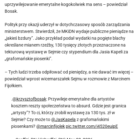
uprzywilejowanie emerytalne kogokolwiek ma sens – powiedział
Bosak.
Polityk przy okazji uderzył w dotychczasowy sposób zarządzania
ministerstwem. Stwierdził, że MKiDN wydaje publiczne pieniądze na
„jakieś bzdury”. Jako przykład podał wydatki na pogięte blachy
określane mianem rzeźby, 130 tysięcy złotych przeznaczone na
tekturową wystawę w Sejmie czy stypendium dla Jasia Kapeli za
„grafomańskie piosenki”.
– Tych ludzi trzeba odpiłować od pieniędzy, a nie dawać im więcej –
powiedział wprost wicemarszałek Sejmu w rozmowie z Marcinem
Fijołkiem.
.
@krzysztofbosak
: Przywileje emerytalne dla artystów
kosztem reszty społeczeństwa to absurd. Gdzie jest granica
„artysty”? To ci, którzy zrobili wystawę za 130 tys. zł w
Sejmie? Czy może to
@JasKapela
z grafomańskimi
piosenkami?
@marcinfijolek
pic.twitter.com/i4520euipE