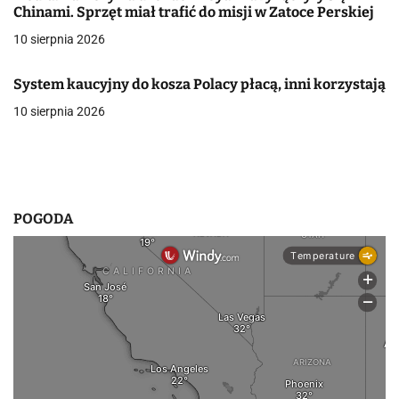
a
Chinami. Sprzęt miał trafić do misji w Zatoce Perskiej
w
10 sierpnia 2026
p
System kaucyjny do kosza Polacy płacą, inni korzystają
i
10 sierpnia 2026
s
u
POGODA