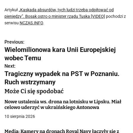
Artykuł
„Kaskada absurdów, tych ludzi trzeba odpiłować od
pieniędzy”. Bosak ostro o minister rządu Tuska [VIDEO]
pochodzi z
serwisu
NCZAS.INFO
.
Previous:
N
Wielomilionowa kara Unii Europejskiej
a
wobec Temu
w
Next:
Tragiczny wypadek na PST w Poznaniu.
i
Ruch wstrzymany
g
Może Ci się spodobać
a
Nowe ustalenia ws. drona na lotnisku w Lipsku. Miał
celowo uderzyć w ukraińskiego Antonowa
c
10 sierpnia 2026
j
Media: Kamery na dronach Royal Navy łączyły się z