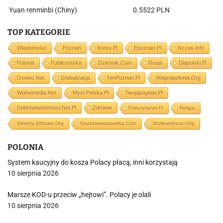
Yuan renminbi (Chiny)
0.5522 PLN
TOP KATEGORIE
Wiadomości
Poznań
Kresy.pl
Epoznan.pl
Nczas.info
Polonia
Publicystyka
Dziennik.com
Rosja
Dlapolski.pl
Goniec.net
Globalizacja
TenPoznan.pl
Magnapolonia.org
Wolnemedia.net
Mysl-Polska.pl
Twojapogoda.pl
Dobrewiadomosci.net.pl
Zdrowie
Prisonplanet.pl
Religia
Sekrety-Zdrowia.org
Gazetawarszawska.com
Stolikwolnosci.org
POLONIA
System kaucyjny do kosza Polacy płacą, inni korzystają
10 sierpnia 2026
Marsze KOD-u przeciw „hejtowi”. Polacy je olali
10 sierpnia 2026