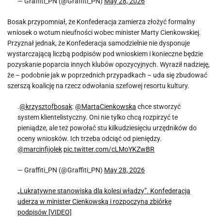
— Graffiti_PN (@Graffiti_PN)
May 28, 2026
Bosak przypomniał, że Konfederacja zamierza złożyć formalny
wniosek o wotum nieufności wobec minister Marty Cienkowskiej.
Przyznał jednak, że Konfederacja samodzielnie nie dysponuje
wystarczającą liczbą podpisów pod wnioskiem i konieczne będzie
pozyskanie poparcia innych klubów opozycyjnych. Wyraził nadzieję,
że – podobnie jak w poprzednich przypadkach – uda się zbudować
szerszą koalicję na rzecz odwołania szefowej resortu kultury.
.
@krzysztofbosak
:
@MartaCienkowska
chce stworzyć
system klientelistyczny. Oni nie tylko chcą rozpirzyć te
pieniądze, ale też powołać stu kilkudziesięciu urzędników do
oceny wniosków. Ich trzeba odciąć od pieniędzy.
@marcinfijolek
pic.twitter.com/cLMoYKZwBR
— Graffiti_PN (@Graffiti_PN)
May 28, 2026
„Lukratywne stanowiska dla kolesi władzy”. Konfederacja
uderza w minister Cienkowską i rozpoczyna zbiórkę
podpisów [VIDEO]