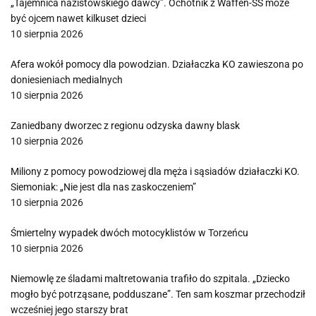
„Tajemnica nazistowskiego dawcy”. Ochotnik z Waffen-SS może
być ojcem nawet kilkuset dzieci
10 sierpnia 2026
Afera wokół pomocy dla powodzian. Działaczka KO zawieszona po
doniesieniach medialnych
10 sierpnia 2026
Zaniedbany dworzec z regionu odzyska dawny blask
10 sierpnia 2026
Miliony z pomocy powodziowej dla męża i sąsiadów działaczki KO.
Siemoniak: „Nie jest dla nas zaskoczeniem”
10 sierpnia 2026
Śmiertelny wypadek dwóch motocyklistów w Torzeńcu
10 sierpnia 2026
Niemowlę ze śladami maltretowania trafiło do szpitala. „Dziecko
mogło być potrząsane, podduszane”. Ten sam koszmar przechodził
wcześniej jego starszy brat