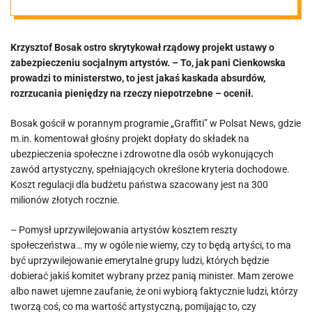
pieniędzy”.
Krzysztof Bosak ostro skrytykował rządowy projekt ustawy o
Bosak ostro o
zabezpieczeniu socjalnym artystów. – To, jak pani Cienkowska
prowadzi to ministerstwo, to jest jakaś kaskada absurdów,
minister rządu
rozrzucania pieniędzy na rzeczy niepotrzebne – ocenił.
Bosak gościł w porannym programie „Graffiti” w Polsat News, gdzie
Tuska [VIDEO]
m.in. komentował głośny projekt dopłaty do składek na
ubezpieczenia społeczne i zdrowotne dla osób wykonujących
zawód artystyczny, spełniających określone kryteria dochodowe.
Koszt regulacji dla budżetu państwa szacowany jest na 300
milionów złotych rocznie.
– Pomysł uprzywilejowania artystów kosztem reszty
społeczeństwa… my w ogóle nie wiemy, czy to będą artyści, to ma
być uprzywilejowanie emerytalne grupy ludzi, których będzie
dobierać jakiś komitet wybrany przez panią minister. Mam zerowe
albo nawet ujemne zaufanie, że oni wybiorą faktycznie ludzi, którzy
tworzą coś, co ma wartość artystyczną, pomijając to, czy