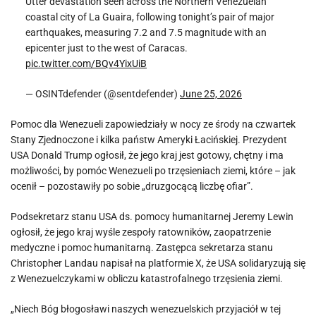
Utter devastation seen across the Northern Venezuelan
coastal city of La Guaira, following tonight’s pair of major
earthquakes, measuring 7.2 and 7.5 magnitude with an
epicenter just to the west of Caracas.
pic.twitter.com/BQv4YixUiB
— OSINTdefender (@sentdefender)
June 25, 2026
Pomoc dla Wenezueli zapowiedziały w nocy ze środy na czwartek
Stany Zjednoczone i kilka państw Ameryki Łacińskiej. Prezydent
USA Donald Trump ogłosił, że jego kraj jest gotowy, chętny i ma
możliwości, by pomóc Wenezueli po trzęsieniach ziemi, które – jak
ocenił – pozostawiły po sobie „druzgocącą liczbę ofiar”.
Podsekretarz stanu USA ds. pomocy humanitarnej Jeremy Lewin
ogłosił, że jego kraj wyśle zespoły ratowników, zaopatrzenie
medyczne i pomoc humanitarną. Zastępca sekretarza stanu
Christopher Landau napisał na platformie X, że USA solidaryzują się
z Wenezuelczykami w obliczu katastrofalnego trzęsienia ziemi.
„Niech Bóg błogosławi naszych wenezuelskich przyjaciół w tej