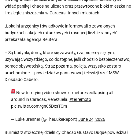
widać panikę i chaos na ulicach oraz przewrócone bloki mieszkalne
i rozległe zniszczenia w Caracas i innych miastach.
„Lokalni urzędnicy i świadkowie informowali o zawalonych
budynkach, akcjach ratunkowych i rosnącej liczbie rannych” –
przekazała agencja Reutera.
– Są budynki, domy, które się zawaliły, i zajmujemy się tym,
używając wszystkiego, co dostępne, jeśli chodzi o bezpieczeństwo,
pomoc obywatelską. Straż pożarna, policja, wszystko zostało
uruchomione – powiedział w państwowej telewizji szef MSW
Diosdado Cabello.
New terrifying video shows structures collapsing all
around in Caracas, Venezuela.
#terremoto
pic.twitter.com/gn05DxsTCm
— Luke Brenner (@TheLukeReport)
June 24, 2026
Burmistrz stołecznej dzielnicy Chacao Gustavo Duque powiedział