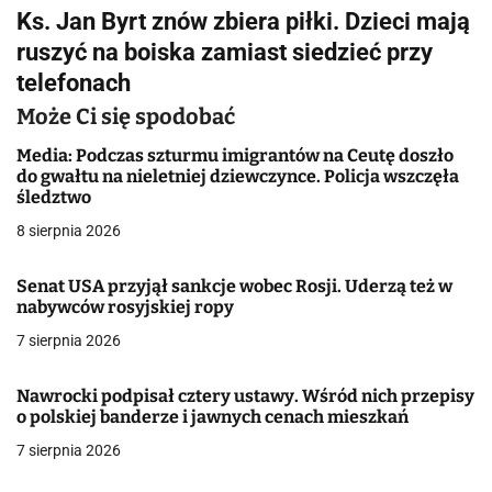
Ks. Jan Byrt znów zbiera piłki. Dzieci mają
i
ruszyć na boiska zamiast siedzieć przy
g
telefonach
a
Może Ci się spodobać
c
Media: Podczas szturmu imigrantów na Ceutę doszło
do gwałtu na nieletniej dziewczynce. Policja wszczęła
j
śledztwo
8 sierpnia 2026
a
w
Senat USA przyjął sankcje wobec Rosji. Uderzą też w
nabywców rosyjskiej ropy
p
7 sierpnia 2026
i
Nawrocki podpisał cztery ustawy. Wśród nich przepisy
s
o polskiej banderze i jawnych cenach mieszkań
u
7 sierpnia 2026