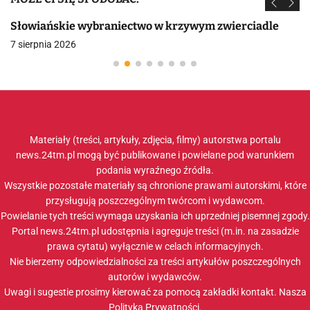
Słowiańskie wybraniectwo w krzywym zwierciadle
7 sierpnia 2026
Materiały (treści, artykuły, zdjęcia, filmy) autorstwa portalu
news.24tm.pl mogą być publikowane i powielane pod warunkiem
podania wyraźnego źródła.
Wszystkie pozostałe materiały są chronione prawami autorskimi, które
przysługują poszczególnym twórcom i wydawcom.
Powielanie tych treści wymaga uzyskania ich uprzedniej pisemnej zgody.
Portal news.24tm.pl udostępnia i agreguje treści (m.in. na zasadzie
prawa cytatu) wyłącznie w celach informacyjnych.
Nie bierzemy odpowiedzialności za treści artykułów poszczególnych
autorów i wydawców.
Uwagi i sugestie prosimy kierować za pomocą zakładki
kontakt
. Nasza
Polityka Prywatności
.