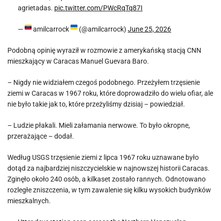
agrietadas.
pic.twitter.com/PWcRqTq87I
—
amilcarrock
(@amilcarrock)
June 25, 2026
Podobną opinię wyraził w rozmowie z amerykańską stacją CNN
mieszkający w Caracas Manuel Guevara Baro.
– Nigdy nie widziałem czegoś podobnego. Przeżyłem trzęsienie
ziemi w Caracas w 1967 roku, które doprowadziło do wielu ofiar, ale
nie było takie jak to, które przeżyliśmy dzisiaj – powiedział.
– Ludzie płakali. Mieli załamania nerwowe. To było okropne,
przerażające – dodał.
Według USGS trzęsienie ziemi z lipca 1967 roku uznawane było
dotąd za najbardziej niszczycielskie w najnowszej historii Caracas.
Zginęło około 240 osób, a kilkaset zostało rannych. Odnotowano
rozległe zniszczenia, w tym zawalenie się kilku wysokich budynków
mieszkalnych.