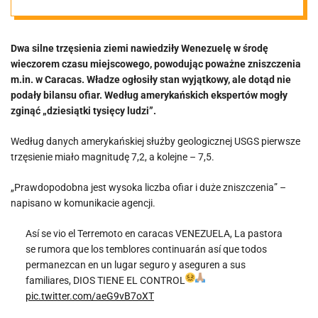
tysięcy” ofiar
Dwa silne trzęsienia ziemi nawiedziły Wenezuelę w środę
śmiertelnych.
wieczorem czasu miejscowego, powodując poważne zniszczenia
m.in. w Caracas. Władze ogłosiły stan wyjątkowy, ale dotąd nie
„Gorsze, niż to
podały bilansu ofiar. Według amerykańskich ekspertów mogły
zginąć „dziesiątki tysięcy ludzi”.
w 1967” [VIDEO]
Według danych amerykańskiej służby geologicznej USGS pierwsze
trzęsienie miało magnitudę 7,2, a kolejne – 7,5.
„Prawdopodobna jest wysoka liczba ofiar i duże zniszczenia” –
napisano w komunikacie agencji.
Así se vio el Terremoto en caracas VENEZUELA, La pastora
se rumora que los temblores continuarán así que todos
permanezcan en un lugar seguro y aseguren a sus
familiares, DIOS TIENE EL CONTROL
pic.twitter.com/aeG9vB7oXT