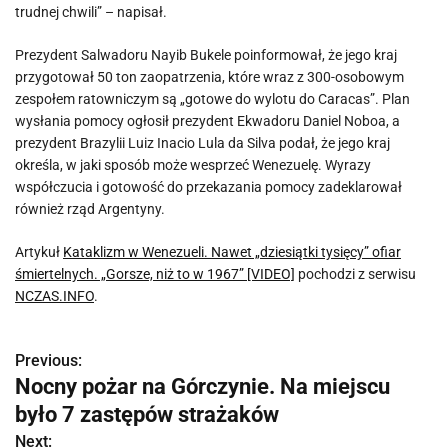
trudnej chwili” – napisał.
Prezydent Salwadoru Nayib Bukele poinformował, że jego kraj
przygotował 50 ton zaopatrzenia, które wraz z 300-osobowym
zespołem ratowniczym są „gotowe do wylotu do Caracas”. Plan
wysłania pomocy ogłosił prezydent Ekwadoru Daniel Noboa, a
prezydent Brazylii Luiz Inacio Lula da Silva podał, że jego kraj
określa, w jaki sposób może wesprzeć Wenezuelę. Wyrazy
współczucia i gotowość do przekazania pomocy zadeklarował
również rząd Argentyny.
Artykuł
Kataklizm w Wenezueli. Nawet „dziesiątki tysięcy” ofiar
śmiertelnych. „Gorsze, niż to w 1967” [VIDEO]
pochodzi z serwisu
NCZAS.INFO
.
Previous:
N
Nocny pożar na Górczynie. Na miejscu
a
było 7 zastępów strażaków
w
Next: