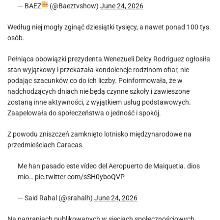
— BAEZ
(@Baeztvshow)
June 24, 2026
Według niej mogły zginąć dziesiątki tysięcy, a nawet ponad 100 tys.
osób.
Pełniąca obowiązki prezydenta Wenezueli Delcy Rodriguez ogłosiła
stan wyjątkowy i przekazała kondolencje rodzinom ofiar, nie
podając szacunków co do ich liczby. Poinformowała, że w
nadchodzących dniach nie będą czynne szkoły i zawieszone
zostaną inne aktywności, z wyjątkiem usług podstawowych.
Zaapelowała do społeczeństwa o jedność i spokój.
Z powodu zniszczeń zamknięto lotnisko międzynarodowe na
przedmieściach Caracas.
Me han pasado este vídeo del Aeropuerto de Maiquetia. dios
mío…
pic.twitter.com/sSH0yboQVP
— Said Rahal (@srahalh)
June 24, 2026
Na nagraniach publikowanych w sieciach społecznościowych