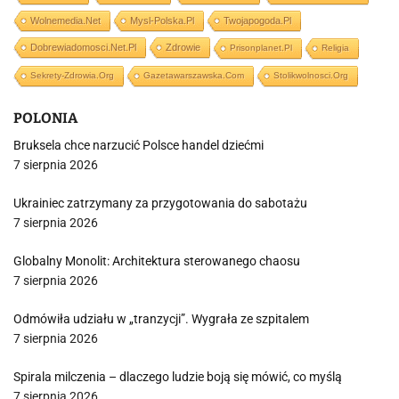
Wolnemedia.net
Mysl-Polska.pl
Twojapogoda.pl
Dobrewiadomosci.net.pl
Zdrowie
Prisonplanet.pl
Religia
Sekrety-Zdrowia.org
Gazetawarszawska.com
Stolikwolnosci.org
POLONIA
Bruksela chce narzucić Polsce handel dziećmi
7 sierpnia 2026
Ukrainiec zatrzymany za przygotowania do sabotażu
7 sierpnia 2026
Globalny Monolit: Architektura sterowanego chaosu
7 sierpnia 2026
Odmówiła udziału w „tranzycji”. Wygrała ze szpitalem
7 sierpnia 2026
Spirala milczenia – dlaczego ludzie boją się mówić, co myślą
7 sierpnia 2026