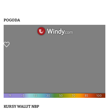
POGODA
KURSY WALUT NBP