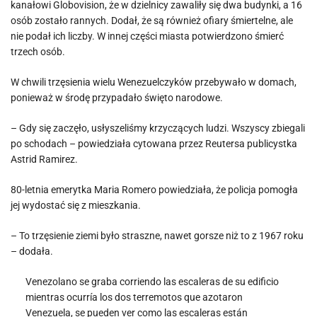
kanałowi Globovision, że w dzielnicy zawaliły się dwa budynki, a 16
osób zostało rannych. Dodał, że są również ofiary śmiertelne, ale
nie podał ich liczby. W innej części miasta potwierdzono śmierć
trzech osób.
W chwili trzęsienia wielu Wenezuelczyków przebywało w domach,
ponieważ w środę przypadało święto narodowe.
– Gdy się zaczęło, usłyszeliśmy krzyczących ludzi. Wszyscy zbiegali
po schodach – powiedziała cytowana przez Reutersa publicystka
Astrid Ramirez.
80-letnia emerytka Maria Romero powiedziała, że policja pomogła
jej wydostać się z mieszkania.
– To trzęsienie ziemi było straszne, nawet gorsze niż to z 1967 roku
– dodała.
Venezolano se graba corriendo las escaleras de su edificio
mientras ocurría los dos terremotos que azotaron
Venezuela, se pueden ver como las escaleras están