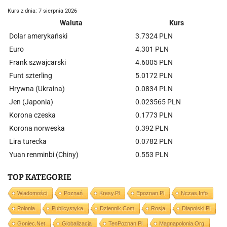
Kurs z dnia: 7 sierpnia 2026
Waluta
Kurs
Dolar amerykański
3.7324 PLN
Euro
4.301 PLN
Frank szwajcarski
4.6005 PLN
Funt szterling
5.0172 PLN
Hrywna (Ukraina)
0.0834 PLN
Jen (Japonia)
0.023565 PLN
Korona czeska
0.1773 PLN
Korona norweska
0.392 PLN
Lira turecka
0.0782 PLN
Yuan renminbi (Chiny)
0.553 PLN
TOP KATEGORIE
Wiadomości
Poznań
Kresy.pl
Epoznan.pl
Nczas.info
Polonia
Publicystyka
Dziennik.com
Rosja
Dlapolski.pl
Goniec.net
Globalizacja
TenPoznan.pl
Magnapolonia.org