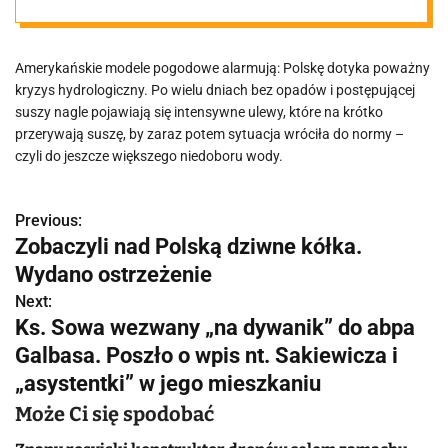
Amerykańskie modele pogodowe alarmują: Polskę dotyka poważny
kryzys hydrologiczny. Po wielu dniach bez opadów i postępującej
suszy nagle pojawiają się intensywne ulewy, które na krótko
przerywają suszę, by zaraz potem sytuacja wróciła do normy –
czyli do jeszcze większego niedoboru wody.
Previous:
N
Zobaczyli nad Polską dziwne kółka.
a
Wydano ostrzeżenie
w
Next:
Ks. Sowa wezwany „na dywanik” do abpa
i
Galbasa. Poszło o wpis nt. Sakiewicza i
g
„asystentki” w jego mieszkaniu
a
Może Ci się spodobać