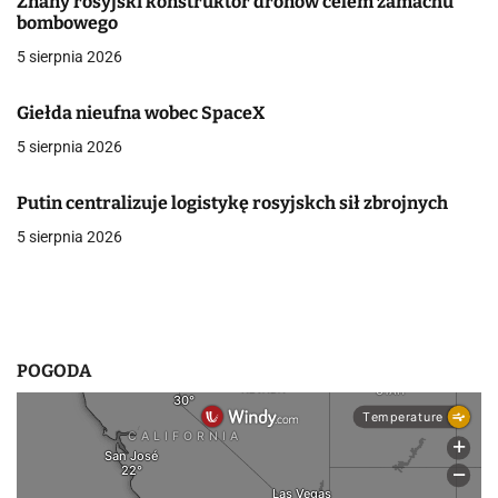
c
Znany rosyjski konstruktor dronów celem zamachu
bombowego
j
5 sierpnia 2026
a
Giełda nieufna wobec SpaceX
w
5 sierpnia 2026
p
Putin centralizuje logistykę rosyjskch sił zbrojnych
i
5 sierpnia 2026
s
u
POGODA