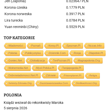
Jen (Japonia)
0.023647 PLN
Korona czeska
0.1779 PLN
Korona norweska
0.3917 PLN
Lira turecka
0.0784 PLN
Yuan renminbi (Chiny)
0.5529 PLN
TOP KATEGORIE
Wiadomości
Poznań
Kresy.pl
Epoznan.pl
Nczas.info
Polonia
Publicystyka
Dziennik.com
Rosja
Dlapolski.pl
Goniec.net
Globalizacja
TenPoznan.pl
Magnapolonia.org
Wolnemedia.net
Mysl-Polska.pl
Twojapogoda.pl
Dobrewiadomosci.net.pl
Zdrowie
Prisonplanet.pl
Religia
Sekrety-Zdrowia.org
Gazetawarszawska.com
Stolikwolnosci.org
POLONIA
Ksiądz wezwał do rekonkwisty Maroka
5 sierpnia 2026