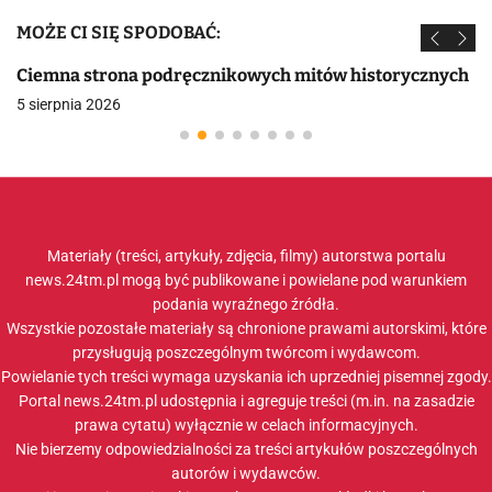
MOŻE CI SIĘ SPODOBAĆ:
Ciemna strona podręcznikowych mitów historycznych
5 sierpnia 2026
Materiały (treści, artykuły, zdjęcia, filmy) autorstwa portalu
news.24tm.pl mogą być publikowane i powielane pod warunkiem
podania wyraźnego źródła.
Wszystkie pozostałe materiały są chronione prawami autorskimi, które
przysługują poszczególnym twórcom i wydawcom.
Powielanie tych treści wymaga uzyskania ich uprzedniej pisemnej zgody.
Portal news.24tm.pl udostępnia i agreguje treści (m.in. na zasadzie
prawa cytatu) wyłącznie w celach informacyjnych.
Nie bierzemy odpowiedzialności za treści artykułów poszczególnych
autorów i wydawców.