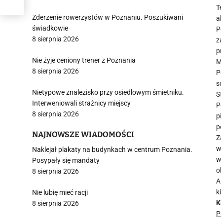
T
Zderzenie rowerzystów w Poznaniu. Poszukiwani
a
świadkowie
P
8 sierpnia 2026
z
p
Nie żyje ceniony trener z Poznania
M
8 sierpnia 2026
P
s
Nietypowe znalezisko przy osiedlowym śmietniku.
S
Interweniowali strażnicy miejscy
P
8 sierpnia 2026
p
p
NAJNOWSZE WIADOMOŚCI
Z
w
Naklejał plakaty na budynkach w centrum Poznania.
w
Posypały się mandaty
o
8 sierpnia 2026
A
k
Nie lubię mieć racji
K
8 sierpnia 2026
P