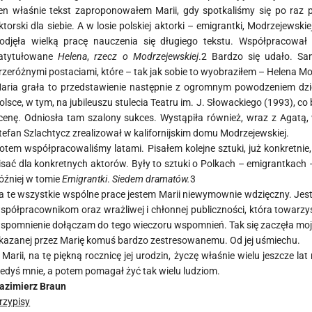
en właśnie tekst zaproponowałem Marii, gdy spotkaliśmy się po raz 
ktorski dla siebie. A w losie polskiej aktorki – emigrantki, Modrzejewsk
odjęła wielką pracę nauczenia się długiego tekstu. Współpracował
atytułowane
Helena
,
rzecz o Modrzejewskiej
.2 Bardzo się udało. Sa
rzeróżnymi postaciami, które – tak jak sobie to wyobraziłem – Helena 
aria grała to przedstawienie następnie z ogromnym powodzeniem dzie
olsce, w tym, na jubileuszu stulecia Teatru im. J. Słowackiego (1993), 
cenę. Odniosła tam szalony sukces. Wystąpiła również, wraz z Agatą, w
tefan Szlachtycz zrealizował w kalifornijskim domu Modrzejewskiej.
otem współpracowaliśmy latami. Pisałem kolejne sztuki, już konkretnie, 
isać dla konkretnych aktorów. Były to sztuki o Polkach – emigrantkach 
óźniej w tomie
Emigrantki
.
Siedem dramatów.
3
a te wszystkie wspólne prace jestem Marii niewymownie wdzięczny. Jes
spółpracownikom oraz wrażliwej i chłonnej publiczności, która towarzysz
spomnienie dołączam do tego wieczoru wspomnień. Tak się zaczęła moja
kazanej przez Marię komuś bardzo zestresowanemu. Od jej uśmiechu.
 Marii, na tę piękną rocznicę jej urodzin, życzę właśnie wielu jeszcze
iedyś mnie, a potem pomagał żyć tak wielu ludziom.
azimierz Braun
rzypisy