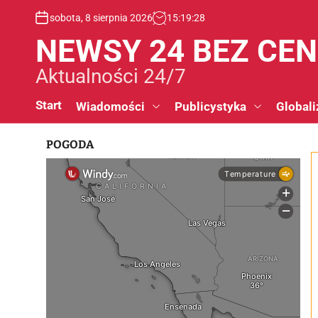
S
sobota, 8 sierpnia 2026
15
:
19
:
29
k
i
NEWSY 24 BEZ CE
p
t
Aktualności 24/7
o
c
Start
Wiadomości
Publicystyka
Globali
o
n
POGODA
t
e
n
t