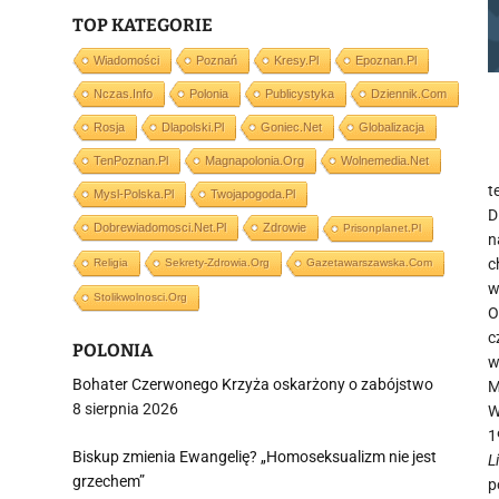
TOP KATEGORIE
Wiadomości
Poznań
Kresy.pl
Epoznan.pl
Nczas.info
Polonia
Publicystyka
Dziennik.com
Rosja
Dlapolski.pl
Goniec.net
Globalizacja
TenPoznan.pl
Magnapolonia.org
Wolnemedia.net
t
Mysl-Polska.pl
Twojapogoda.pl
D
Dobrewiadomosci.net.pl
Zdrowie
Prisonplanet.pl
n
c
Religia
Sekrety-Zdrowia.org
Gazetawarszawska.com
w
Stolikwolnosci.org
O
c
POLONIA
w
Bohater Czerwonego Krzyża oskarżony o zabójstwo
M
8 sierpnia 2026
W
1
Biskup zmienia Ewangelię? „Homoseksualizm nie jest
Li
grzechem”
p