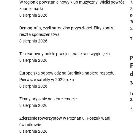
W regionie powstanie nowy klub muzyczny. Wielki powrót
1
znanej marki
2
8 sierpnia 2026
p
T
Demografia, czyli narodziny przyszłości. Elity kontra
3
reszta społeczeństwa
T
8 sierpnia 2026
Ten cudowny polski ptak jest na skraju wyginięcia
P
8 sierpnia 2026
Europejska odpowiedź na Starlinka nabiera rozpędu.
Pierwsze satelity w 2029 roku
8 sierpnia 2026
i
I
Zimny prysznic na złote emocje
z
8 sierpnia 2026
7
Zderzenie rowerzystów w Poznaniu. Poszukiwani
świadkowie
8 sierpnia 2026