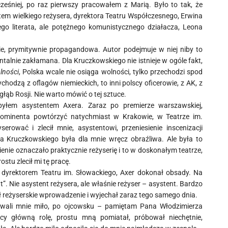
ześniej, po raz pierwszy pracowałem z Marią. Było to tak, że
em wielkiego reżysera, dyrektora Teatru Współczesnego, Erwina
go literata, ale potężnego komunistycznego działacza, Leona
nie, prymitywnie propagandowa. Autor podejmuje w niej niby to
talnie zakłamana. Dla Kruczkowskiego nie istnieje w ogóle fakt,
lności
, Polska wcale nie osiąga wolności, tylko przechodzi spod
chodzą z oflagów niemieckich, to inni polscy oficerowie, z AK, z
łąb Rosji. Nie warto mówić o tej sztuce.
 byłem asystentem Axera. Zaraz po premierze warszawskiej,
rominenta powtórzyć natychmiast w Krakowie, w Teatrze im.
rować i zlecił mnie, asystentowi, przeniesienie inscenizacji
 Kruczkowskiego była dla mnie wręcz obraźliwa. Ale była to
ienie oznaczało praktycznie reżyserię i to w doskonałym teatrze,
ostu zlecił mi tę pracę.
dyrektorem Teatru im. Słowackiego, Axer dokonał obsady. Na
”. Nie asystent reżysera, ale właśnie reżyser – asystent. Bardzo
ł reżyserskie wprowadzenie i wyjechał zaraz tego samego dnia.
towali mnie miło, po ojcowsku – pamiętam Pana Włodzimierza
cy główną rolę, prostu mną pomiatał, próbował niechętnie,