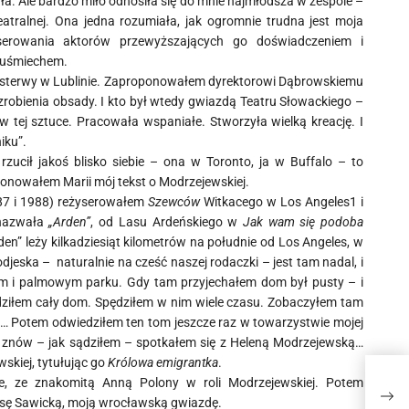
a. Ale bardzo miło odnosiła się do mnie najmłodsza w zespole –
tralnej. Ona jedna rozumiała, jak ogromnie trudna jest moja
yserowania aktorów przewyższających go doświadczeniem i
e uśmiechem.
 Osterwy w Lublinie. Zaproponowałem dyrektorowi Dąbrowskiemu
zrobienia obsady. I kto był wtedy gwiazdą Teatru Słowackiego –
w tej sztuce. Pracowała wspaniałe. Stworzyła wielką kreację. I
iku”.
 rzucił jakoś blisko siebie – ona w Toronto, ja w Buffalo – to
ponowałem Marii mój tekst o Modrzejewskiej.
987 i 1988) reżyserowałem
Szewców
Witkacego w Los Angeles1 i
 nazwała
„Arden”
, od Lasu Ardeńskiego w
Jak wam się podoba
den” leży kilkadziesiąt kilometrów na południe od Los Angeles, w
eska – naturalnie na cześć naszej rodaczki – jest tam nadal, i
ym i palmowym parku. Gdy tam przyjechałem dom był pusty – i
iedziłem cały dom. Spędziłem w nim wiele czasu. Zobaczyłem tam
m… Potem odwiedziłem ten tom jeszcze raz w towarzystwie mojej
I znów – jak sądziłem – spotkałem się z Heleną Modrzejewską…
kiej, tytułując go
Królowa emigrantka
.
Olbr
e, ze znakomitą Anną Polony w roli Modrzejewskiej. Potem
wsz
eresę Sawicką, moją wrocławską gwiazdę.