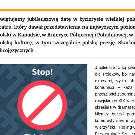
więtujemy jubileuszową datę w życiorysie wielkiej pol
eatru, który dawał przedstawienia na najwyższym poziom
olski w Kanadzie, w Ameryce Północnej i Południowej, w 
olską kulturę, w tym szczególnie polską poezję. Skarb
bcojęzycznych.
Jubileusze to są świ
dla Polaków, bo nas
okresami, czy to zab
komuniści – kazali
przeszłości zapomina
rosyjskim w XIX wiek
skreślała w dramatac
Niemcy burzyli po
komunistycznymi wyk
Wierzyński, Herling
Przypominać. Szczegó