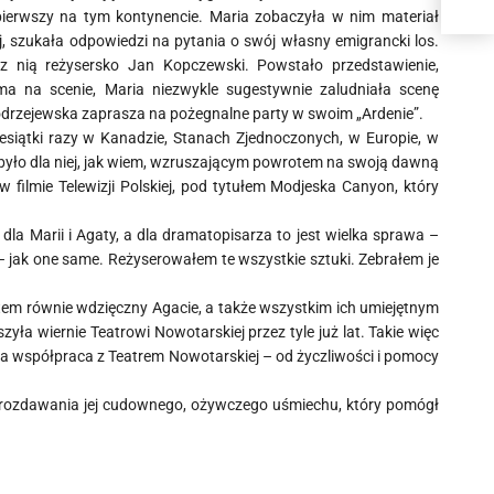
pierwszy na tym kontynencie. Maria zobaczyła w nim materiał
iej, szukała odpowiedzi na pytania o swój własny emigrancki los.
 z nią reżysersko Jan Kopczewski. Powstało przedstawienie,
ma na scenie, Maria niezwykle sugestywnie zaludniała scenę
Modrzejewska zaprasza na pożegnalne party w swoim „Ardenie”.
siątki razy w Kanadzie, Stanach Zjednoczonych, w Europie, w
co było dla niej, jak wiem, wzruszającym powrotem na swoją dawną
 filmie Telewizji Polskiej, pod tytułem Modjeska Canyon, który
dla Marii i Agaty, a dla dramatopisarza to jest wielka sprawa –
– jak one same. Reżyserowałem te wszystkie sztuki. Zebrałem je
tem równie wdzięczny Agacie, a także wszystkim ich umiejętnym
yła wiernie Teatrowi Nowotarskiej przez tyle już lat. Takie więc
 współpraca z Teatrem Nowotarskiej – od życzliwości i pomocy
 lat rozdawania jej cudownego, ożywczego uśmiechu, który pomógł