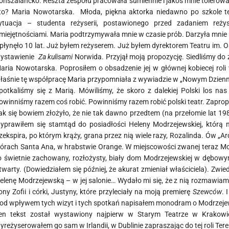
onszalancko. Reszta zespołu pracowała sumiennie i jakoś mnie tolerował
to? Maria Nowotarska. Młoda, piękna aktorka niedawno po szkole tea
ytuacja – studenta reżyserii, postawionego przed zadaniem reż
miejętnościami. Maria podtrzymywała mnie w czasie prób. Darzyła mni
płynęło 10 lat. Już byłem reżyserem. Już byłem dyrektorem Teatru im.
ystawienie
Za kulisami
Norwida. Przyjął moją propozycję. Siedliśmy do 
aria Nowotarska. Poprosiłem o obsadzenie jej w głównej kobiecej roli 
łaśnie tę współpracę Maria przypomniała z wywiadzie w „Nowym Dzienn
potkaliśmy się z Marią. Mówiliśmy, że skoro z dalekiej Polski los nas
owinniśmy razem coś robić. Powinniśmy razem robić polski teatr. Zapro
ak się bowiem złożyło, że nie tak dawno przedtem (na przełomie lat 1
yprawiłem się stamtąd do posiadłości Heleny Modrzejewskiej, którą
zekspira, po którym krąży, grana przez nią wiele razy, Rozalinda. Ów „Ar
órach Santa Ana, w hrabstwie Orange. W miejscowości zwanej teraz Modj
o świetnie zachowany, rozłożysty, biały dom Modrzejewskiej w dębow
twarty. (Dowiedziałem się później, że akurat zmieniał właściciela). Zw
elenę Modrzejewską – w jej salonie… Wydało mi się, że z nią rozmawia
ony Zofii i córki, Justyny, które przyleciały na moją premierę
Szewców
. 
od wpływem tych wizyt i tych spotkań napisałem monodram o Modrzejews
en tekst został wystawiony najpierw w Starym Teatrze w Krakowi
yreżyserowałem go sam w Irlandii, w Dublinie zapraszając do tej roli T