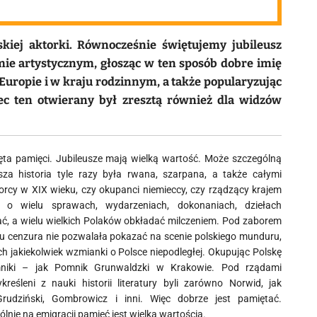
skiej aktorki. Równocześnie świętujemy jubileusz
ie artystycznym, głosząc w ten sposób dobre imię
Europie i w kraju rodzinnym, a także popularyzując
iec ten otwierany był zresztą również dla widzów
ęta pamięci. Jubileusze mają wielką wartość. Może szczególną
za historia tyle razy była rwana, szarpana, a także całymi
orcy w XIX wieku, czy okupanci niemieccy, czy rządzący krajem
 o wielu sprawach, wydarzeniach, dokonaniach, dziełach
ć, a wielu wielkich Polaków obkładać milczeniem. Pod zaborem
u cenzura nie pozwalała pokazać na scenie polskiego munduru,
h jakiekolwiek wzmianki o Polsce niepodległej. Okupując Polskę
mniki – jak Pomnik Grunwaldzki w Krakowie. Pod rządami
reśleni z nauki historii literatury byli zarówno Norwid, jak
-Grudziński, Gombrowicz i inni. Więc dobrze jest pamiętać.
lnie na emigracji pamięć jest wielką wartością.