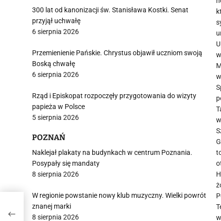
n
300 lat od kanonizacji św. Stanisława Kostki. Senat
k
przyjął uchwałę
s
6 sierpnia 2026
u
U
Przemienienie Pańskie. Chrystus objawił uczniom swoją
w
Boską chwałę
M
6 sierpnia 2026
w
S
Rząd i Episkopat rozpoczęły przygotowania do wizyty
p
papieża w Polsce
T
5 sierpnia 2026
w
S
POZNAŃ
G
Naklejał plakaty na budynkach w centrum Poznania.
t
Posypały się mandaty
o
8 sierpnia 2026
H
ż
W regionie powstanie nowy klub muzyczny. Wielki powrót
P
nym
znanej marki
T
8 sierpnia 2026
w