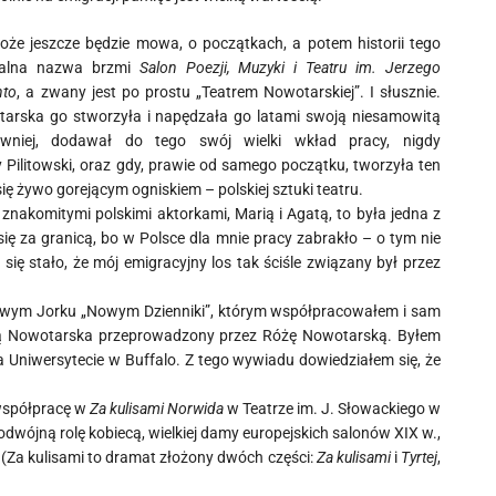
że jeszcze będzie mowa, o początkach, a potem historii tego
cjalna nazwa brzmi
Salon Poezji, Muzyki i Teatru im. Jerzego
nto
, a zwany jest po prostu „Teatrem Nowotarskiej”. I słusznie.
rska go stworzyła i napędzała go latami swoją niesamowitą
wniej, dodawał do tego swój wielki wkład pracy, nigdy
 Pilitowski, oraz gdy, prawie od samego początku, tworzyła ten
się żywo gorejącym ogniskiem – polskiej sztuki teatru.
znakomitymi polskimi aktorkami, Marią i Agatą, to była jedna z
ię za granicą, bo w Polsce dla mnie pracy zabrakło – o tym nie
ię stało, że mój emigracyjny los tak ściśle związany był przez
 Nowym Jorku „Nowym Dzienniki”, którym współpracowałem i sam
ią Nowotarska przeprowadzony przez Różę Nowotarską. Byłem
a Uniwersytecie w Buffalo. Z tego wywiadu dowiedziałem się, że
współpracę w
Za kulisami Norwida
w Teatrze im. J. Słowackiego w
odwójną rolę kobiecą, wielkiej damy europejskich salonów XIX w.,
. (Za kulisami to dramat złożony dwóch części:
Za kulisami
i
Tyrtej
,