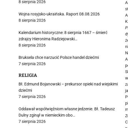
8 sierpnia 2026
A
s
Wojna rosyjsko-ukraińska. Raport 08.08.2026
A
8 sierpnia 2026
K
P
Kalendarium historyczne: 8 sierpnia 1667 – śmierć
d
zdrajcy Hieronima Radziejowski…
ż
8 sierpnia 2026
n
N
Bruksela chce narzucić Polsce handel dziećmi
A
7 sierpnia 2026
p
S
RELIGIA
w
Bł. Edmund Bojanowski – prekursor opieki nad wiejskimi
z
dziećmi
j
7 sierpnia 2026
P
p
Oddawał współwięźniom własne jedzenie. Bł. Tadeusz
m
Dulny zginął w niemieckim obo…
Z
7 sierpnia 2026
C