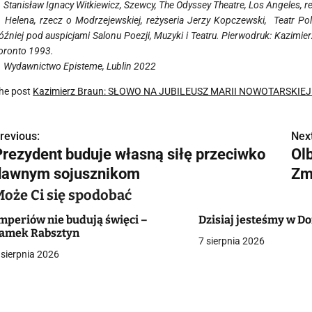
. Stanisław Ignacy Witkiewicz, Szewcy, The Odyssey Theatre, Los Angeles, r
. Helena, rzecz o Modrzejewskiej, reżyseria Jerzy Kopczewski, Teatr Po
óźniej pod auspicjami Salonu Poezji, Muzyki i Teatru. Pierwodruk: Kazimi
oronto 1993.
. Wydawnictwo Episteme, Lublin 2022
he post
Kazimierz Braun: SŁOWO NA JUBILEUSZ MARII NOWOTARSKIEJ 
revious:
Next
N
Prezydent buduje własną siłę przeciwko
Ol
a
dawnym sojusznikom
Zm
w
Może Ci się spodobać
mperiów nie budują święci –
Dzisiaj jesteśmy w 
amek Rabsztyn
7 sierpnia 2026
g
 sierpnia 2026
a
c