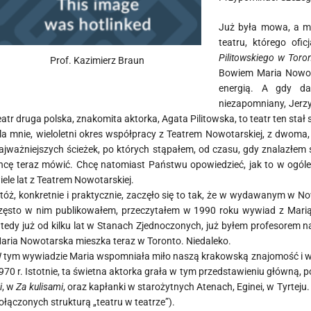
Już była mowa, a mo
teatru, którego ofi
Pilitowskiego w Toro
Prof. Kazimierz Braun
Bowiem Maria Nowota
energią. A gdy da
niezapomniany, Jerzy
eatr druga polska, znakomita aktorka, Agata Pilitowska, to teatr ten stał 
la mnie, wieloletni okres współpracy z Teatrem Nowotarskiej, z dwoma, 
ajważniejszych ścieżek, po których stąpałem, od czasu, gdy znalazłem s
hcę teraz mówić. Chcę natomiast Państwu opowiedzieć, jak to w ogóle s
iele lat z Teatrem Nowotarskiej.
tóż, konkretnie i praktycznie, zaczęło się to tak, że w wydawanym w
zęsto w nim publikowałem, przeczytałem w 1990 roku wywiad z Mar
tedy już od kilku lat w Stanach Zjednoczonych, już byłem profesorem n
aria Nowotarska mieszka teraz w Toronto. Niedaleko.
 tym wywiadzie Maria wspomniała miło naszą krakowską znajomość i 
970 r. Istotnie, ta świetna aktorka grała w tym przedstawieniu główną, p
i
, w
Za kulisami
, oraz kapłanki w starożytnych Atenach, Eginei, w Tyrteju
ołączonych strukturą „teatru w teatrze”).