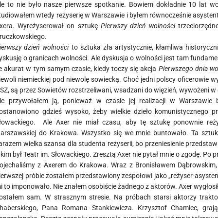
le to nie było nasze pierwsze spotkanie. Bowiem dokładnie 10 lat wc
tudiowałem wtedy reżyserię w Warszawie i byłem równocześnie asystent
xera. Wyreżyserował on sztukę
Pierwszy dzień wolności
trzeciorzędne
ruczkowskiego.
ierwszy dzień wolności
to sztuka zła artystycznie, kłamliwa historycz
yskusję o granicach wolności. Ale dyskusja o wolności jest tam fundamen
e akurat w tym samym czasie, kiedy toczy się akcja
Pierwszego dnia wo
iewoli niemieckiej pod niewolę sowiecką. Choć jedni polscy oficerowie wy
SZ, są przez Sowietów rozstrzeliwani, wsadzani do więzień, wywożeni w g
le przywołałem ją, ponieważ w czasie jej realizacji w Warszawie
ostanowiono gdzieś wysoko, żeby wielkie dzieło komunistycznego p
łowackiego. Ale Axer nie miał czasu, aby tę sztukę ponownie reżyse
arszawskiej do Krakowa. Wszystko się we mnie buntowało. Ta sztuka
arazem wielka szansa dla studenta reżyserii, bo przeniesienie przedstaw
akim był Teatr im. Słowackiego. Zresztą Axer nie pytał mnie o zgodę. Po pr
ojechaliśmy z Axerem do Krakowa. Wraz z Bronisławem Dąbrowskim, 
ierwszej próbie zostałem przedstawiony zespołowi jako „reżyser-asystent
i to imponowało. Nie znałem osobiście żadnego z aktorów. Axer wygłosi
ostałem sam. W strasznym stresie. Na próbach starsi aktorzy trak
haberskiego, Pana Romana Stankiewicza. Krzysztof Chamiec, grają