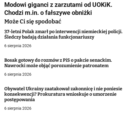
i
Modowi giganci z zarzutami od UOKiK.
g
Chodzi m.in. o fałszywe obniżki
a
Może Ci się spodobać
c
37-letni Polak zmarł po interwencji niemieckiej policji.
Śledczy badają działania funkcjonariuszy
j
6 sierpnia 2026
a
Bosak gotowy do rozmów z PiS o pakcie senackim.
w
Nawrocki może objąć porozumienie patronatem
6 sierpnia 2026
p
i
Obywatel Ukrainy zaatakował zakonnicę i nie poniesie
konsekwencji? Prokuratura wnioskuje o umorzenie
s
postępowania
u
6 sierpnia 2026