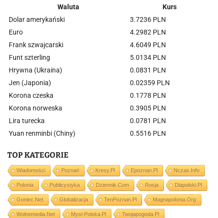
Waluta
Kurs
Dolar amerykański
3.7236 PLN
Euro
4.2982 PLN
Frank szwajcarski
4.6049 PLN
Funt szterling
5.0134 PLN
Hrywna (Ukraina)
0.0831 PLN
Jen (Japonia)
0.02359 PLN
Korona czeska
0.1778 PLN
Korona norweska
0.3905 PLN
Lira turecka
0.0781 PLN
Yuan renminbi (Chiny)
0.5516 PLN
TOP KATEGORIE
Wiadomości
Poznań
Kresy.pl
Epoznan.pl
Nczas.info
Polonia
Publicystyka
Dziennik.com
Rosja
Dlapolski.pl
Goniec.net
Globalizacja
TenPoznan.pl
Magnapolonia.org
Wolnemedia.net
Mysl-Polska.pl
Twojapogoda.pl