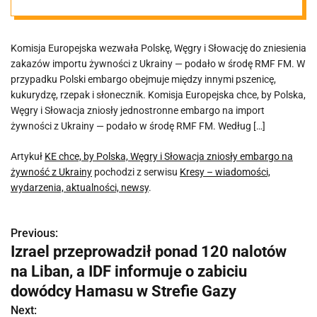
embargo na
Komisja Europejska wezwała Polskę, Węgry i Słowację do zniesienia
żywność z
zakazów importu żywności z Ukrainy — podało w środę RMF FM. W
przypadku Polski embargo obejmuje między innymi pszenicę,
Ukrainy
kukurydzę, rzepak i słonecznik. Komisja Europejska chce, by Polska,
Węgry i Słowacja zniosły jednostronne embargo na import
żywności z Ukrainy — podało w środę RMF FM. Według […]
Artykuł
KE chce, by Polska, Węgry i Słowacja zniosły embargo na
żywność z Ukrainy
pochodzi z serwisu
Kresy – wiadomości,
wydarzenia, aktualności, newsy
.
Previous:
N
Izrael przeprowadził ponad 120 nalotów
a
na Liban, a IDF informuje o zabiciu
w
dowódcy Hamasu w Strefie Gazy
Next: