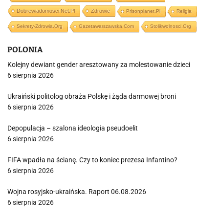
Dobrewiadomosci.net.pl
Zdrowie
Prisonplanet.pl
Religia
Sekrety-Zdrowia.org
Gazetawarszawska.com
Stolikwolnosci.org
POLONIA
Kolejny dewiant gender aresztowany za molestowanie dzieci
6 sierpnia 2026
Ukraiński politolog obraża Polskę i żąda darmowej broni
6 sierpnia 2026
Depopulacja – szalona ideologia pseudoelit
6 sierpnia 2026
FIFA wpadła na ścianę. Czy to koniec prezesa Infantino?
6 sierpnia 2026
Wojna rosyjsko-ukraińska. Raport 06.08.2026
6 sierpnia 2026