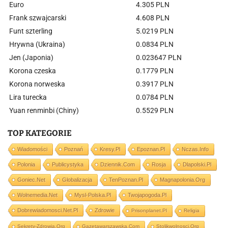
Euro
4.305 PLN
Frank szwajcarski
4.608 PLN
Funt szterling
5.0219 PLN
Hrywna (Ukraina)
0.0834 PLN
Jen (Japonia)
0.023647 PLN
Korona czeska
0.1779 PLN
Korona norweska
0.3917 PLN
Lira turecka
0.0784 PLN
Yuan renminbi (Chiny)
0.5529 PLN
TOP KATEGORIE
Wiadomości
Poznań
Kresy.pl
Epoznan.pl
Nczas.info
Polonia
Publicystyka
Dziennik.com
Rosja
Dlapolski.pl
Goniec.net
Globalizacja
TenPoznan.pl
Magnapolonia.org
Wolnemedia.net
Mysl-Polska.pl
Twojapogoda.pl
Dobrewiadomosci.net.pl
Zdrowie
Prisonplanet.pl
Religia
Sekrety-Zdrowia.org
Gazetawarszawska.com
Stolikwolnosci.org