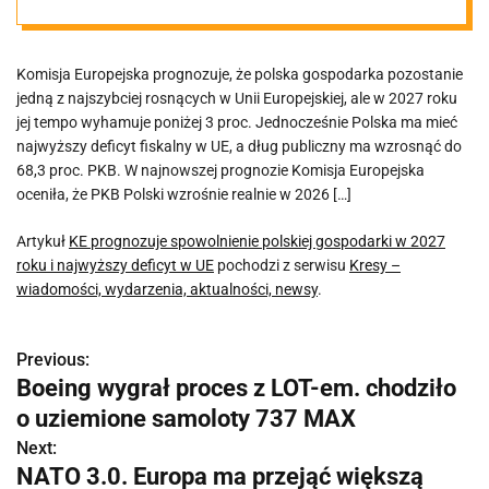
2027 roku i
Komisja Europejska prognozuje, że polska gospodarka pozostanie
najwyższy
jedną z najszybciej rosnących w Unii Europejskiej, ale w 2027 roku
jej tempo wyhamuje poniżej 3 proc. Jednocześnie Polska ma mieć
deficyt w UE
najwyższy deficyt fiskalny w UE, a dług publiczny ma wzrosnąć do
68,3 proc. PKB. W najnowszej prognozie Komisja Europejska
oceniła, że PKB Polski wzrośnie realnie w 2026 […]
Artykuł
KE prognozuje spowolnienie polskiej gospodarki w 2027
roku i najwyższy deficyt w UE
pochodzi z serwisu
Kresy –
wiadomości, wydarzenia, aktualności, newsy
.
Previous:
N
Boeing wygrał proces z LOT-em. chodziło
a
o uziemione samoloty 737 MAX
w
Next:
NATO 3.0. Europa ma przejąć większą