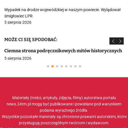
Wypadek na drodze wojewódzkiej w naszym powiecie. Wylądował
śmigłowiec LPR
5 sierpnia 2026
MOŻE CI SIĘ SPODOBAĆ:
Ciemna strona podręcznikowych mitów historycznych
5 sierpnia 2026
Materiały (treści, artykuły, zdjęcia, filmy) autorstwa portalu
news.24tm.pl mogą być publikowane i powielane pod warunkiem
podania wyraźnego źródła.
Wszystkie pozostałe materiały są chronione prawami autorskimi, które
przysługują poszczególnym twórcom i wydawcom.