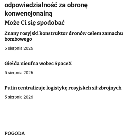
i
odpowiedzialność za obronę
g
konwencjonalną
a
Może Ci się spodobać
c
Znany rosyjski konstruktor dronów celem zamachu
bombowego
j
5 sierpnia 2026
a
Giełda nieufna wobec SpaceX
w
5 sierpnia 2026
p
Putin centralizuje logistykę rosyjskch sił zbrojnych
i
5 sierpnia 2026
s
u
POGODA