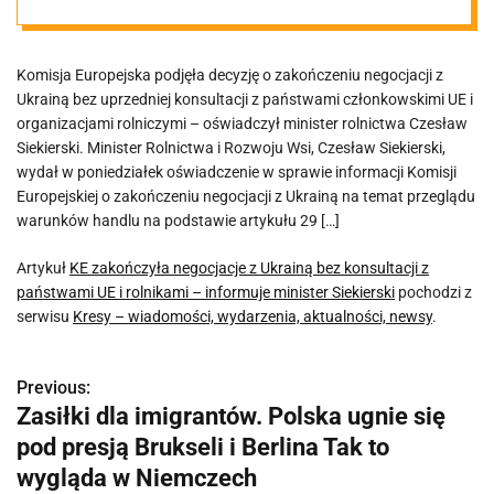
państwami UE i
Komisja Europejska podjęła decyzję o zakończeniu negocjacji z
rolnikami –
Ukrainą bez uprzedniej konsultacji z państwami członkowskimi UE i
organizacjami rolniczymi – oświadczył minister rolnictwa Czesław
informuje
Siekierski. Minister Rolnictwa i Rozwoju Wsi, Czesław Siekierski,
wydał w poniedziałek oświadczenie w sprawie informacji Komisji
Europejskiej o zakończeniu negocjacji z Ukrainą na temat przeglądu
minister
warunków handlu na podstawie artykułu 29 […]
Siekierski
Artykuł
KE zakończyła negocjacje z Ukrainą bez konsultacji z
państwami UE i rolnikami – informuje minister Siekierski
pochodzi z
serwisu
Kresy – wiadomości, wydarzenia, aktualności, newsy
.
Previous:
N
Zasiłki dla imigrantów. Polska ugnie się
a
pod presją Brukseli i Berlina Tak to
w
wygląda w Niemczech