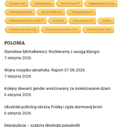
Goniec.net
Globalizacja
TenPoznan.pl
Magnapolonia.org
Wolnemedia.net
Mysl-Polska.pl
Twojapogoda.pl
Dobrewiadomosci.net.pl
Zdrowie
Prisonplanet.pl
Religia
Sekrety-Zdrowia.org
Gazetawarszawska.com
Stolikwolnosci.org
POLONIA
Stanisław Michalkiewicz: Rozbieramy z uwagą klangor
7 sierpnia 2026
Wojna rosyjsko-ukraińska. Raport 07.08.2026
7 sierpnia 2026
Kolejny dewiant gender aresztowany za molestowanie dzieci
6 sierpnia 2026
Ukraiński politolog obraża Polskę i żąda darmowej broni
6 sierpnia 2026
Depopulacja – szalona ideologia pseudoelit