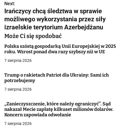
Next:
i
Irańczycy chcą śledztwa w sprawie
g
możliwego wykorzystania przez siły
izraelskie terytorium Azerbejdżanu
a
Może Ci się spodobać
c
Polska szóstą gospodarką Unii Europejskiej w 2025
j
roku. Wzrost ponad dwa razy szybszy niż w UE
a
7 sierpnia 2026
w
Trump o rakietach Patriot dla Ukrainy: Sami ich
potrzebujemy
p
7 sierpnia 2026
i
s
„Zanieczyszczenie, które należy ograniczyć”. Sąd
nakazał Mecie zapłatę kilkuset milionów dolarów.
u
Koncern zapowiada odwołanie
7 sierpnia 2026