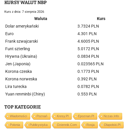
KURSY WALUT NBP
Kurs z dnia: 7 sierpnia 2026
Waluta
Kurs
Dolar amerykański
3.7324 PLN
Euro
4.301 PLN
Frank szwajcarski
4.6005 PLN
Funt szterling
5.0172 PLN
Hrywna (Ukraina)
0.0834 PLN
Jen (Japonia)
0.023565 PLN
Korona czeska
0.1773 PLN
Korona norweska
0.392 PLN
Lira turecka
0.0782 PLN
Yuan renminbi (Chiny)
0.553 PLN
TOP KATEGORIE
Wiadomości
Poznań
Kresy.pl
Epoznan.pl
Nczas.info
Polonia
Publicystyka
Dziennik.com
Rosja
Dlapolski.pl