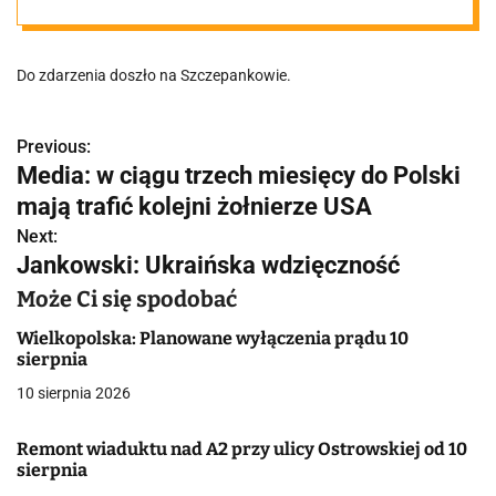
Mieszkaniec
Do zdarzenia doszło na Szczepankowie.
ostrzega
Previous:
N
Media: w ciągu trzech miesięcy do Polski
a
mają trafić kolejni żołnierze USA
w
Next:
Jankowski: Ukraińska wdzięczność
i
Może Ci się spodobać
g
Wielkopolska: Planowane wyłączenia prądu 10
a
sierpnia
10 sierpnia 2026
c
j
Remont wiaduktu nad A2 przy ulicy Ostrowskiej od 10
sierpnia
a