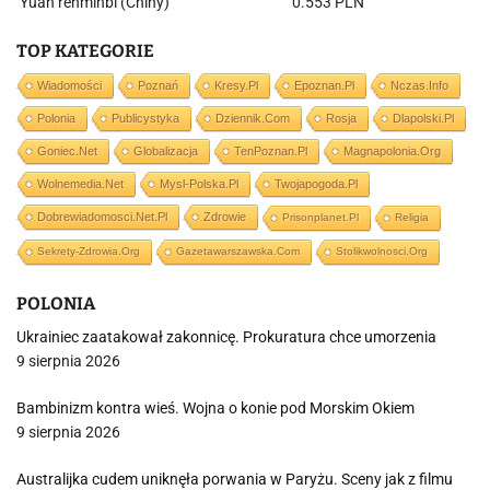
Yuan renminbi (Chiny)
0.553 PLN
TOP KATEGORIE
Wiadomości
Poznań
Kresy.pl
Epoznan.pl
Nczas.info
Polonia
Publicystyka
Dziennik.com
Rosja
Dlapolski.pl
Goniec.net
Globalizacja
TenPoznan.pl
Magnapolonia.org
Wolnemedia.net
Mysl-Polska.pl
Twojapogoda.pl
Dobrewiadomosci.net.pl
Zdrowie
Prisonplanet.pl
Religia
Sekrety-Zdrowia.org
Gazetawarszawska.com
Stolikwolnosci.org
POLONIA
Ukrainiec zaatakował zakonnicę. Prokuratura chce umorzenia
9 sierpnia 2026
Bambinizm kontra wieś. Wojna o konie pod Morskim Okiem
9 sierpnia 2026
Australijka cudem uniknęła porwania w Paryżu. Sceny jak z filmu