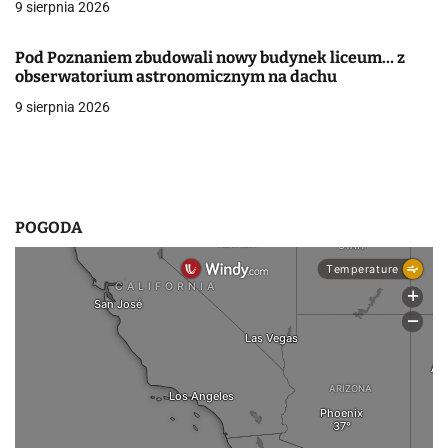
9 sierpnia 2026
w
Pod Poznaniem zbudowali nowy budynek liceum… z
p
obserwatorium astronomicznym na dachu
i
9 sierpnia 2026
s
u
POGODA