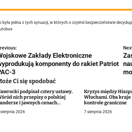
o była jedna z tych sytuacji, w których o czyimś bezpieczeństwie decyd
utobus
revious:
Next
N
Wojskowe Zakłady Elektroniczne
Za
a
wyprodukują komponenty do rakiet Patriot
na
w
PAC-3
mo
Może Ci się spodobać
awrocki podpisał cztery ustawy.
Kryzys między Hiszp
g
śród nich przepisy o polskiej
Włochami. Oba kraje
anderze i jawnych cenach
kontrole graniczne
a
ieszkań
 sierpnia 2026
7 sierpnia 2026
c