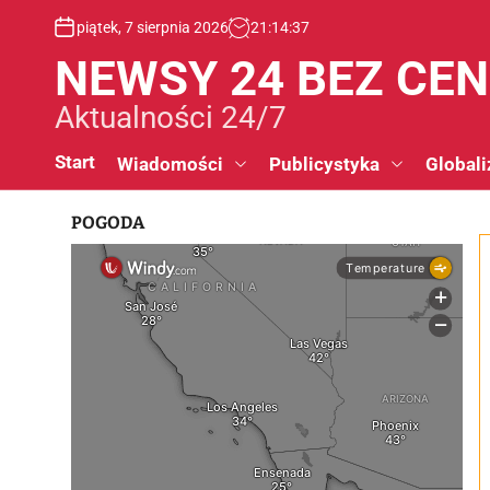
S
piątek, 7 sierpnia 2026
21
:
14
:
38
k
i
NEWSY 24 BEZ CE
p
t
Aktualności 24/7
o
c
Start
Wiadomości
Publicystyka
Globali
o
n
POGODA
t
e
n
t