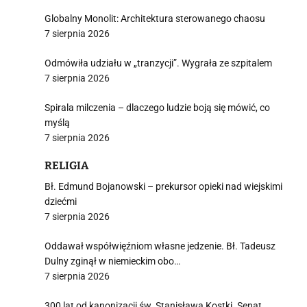
Globalny Monolit: Architektura sterowanego chaosu
7 sierpnia 2026
Odmówiła udziału w „tranzycji”. Wygrała ze szpitalem
7 sierpnia 2026
Spirala milczenia – dlaczego ludzie boją się mówić, co
myślą
7 sierpnia 2026
RELIGIA
Bł. Edmund Bojanowski – prekursor opieki nad wiejskimi
dziećmi
7 sierpnia 2026
Oddawał współwięźniom własne jedzenie. Bł. Tadeusz
Dulny zginął w niemieckim obo…
7 sierpnia 2026
300 lat od kanonizacji św. Stanisława Kostki. Senat