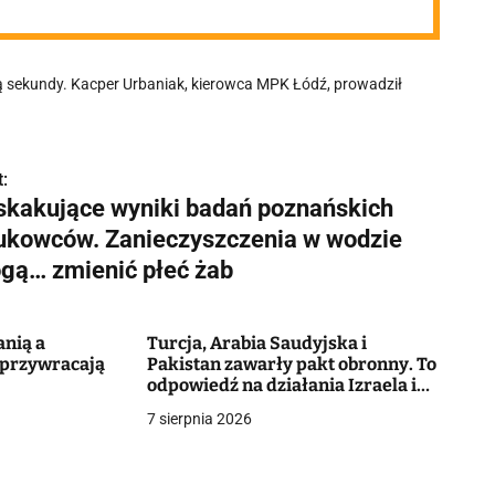
ują sekundy. Kacper Urbaniak, kierowca MPK Łódź, prowadził
:
skakujące wyniki badań poznańskich
ukowców. Zanieczyszczenia w wodzie
gą… zmienić płeć żab
anią a
Turcja, Arabia Saudyjska i
 przywracają
Pakistan zawarły pakt obronny. To
odpowiedź na działania Izraela i
Iranu
7 sierpnia 2026