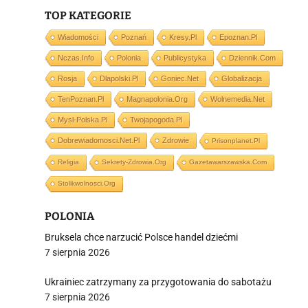
TOP KATEGORIE
Wiadomości
Poznań
Kresy.pl
Epoznan.pl
Nczas.info
Polonia
Publicystyka
Dziennik.com
Rosja
Dlapolski.pl
Goniec.net
Globalizacja
i
TenPoznan.pl
Magnapolonia.org
Wolnemedia.net
Mysl-Polska.pl
Twojapogoda.pl
Dobrewiadomosci.net.pl
Zdrowie
Prisonplanet.pl
Religia
Sekrety-Zdrowia.org
Gazetawarszawska.com
Stolikwolnosci.org
POLONIA
Bruksela chce narzucić Polsce handel dziećmi
7 sierpnia 2026
Ukrainiec zatrzymany za przygotowania do sabotażu
7 sierpnia 2026