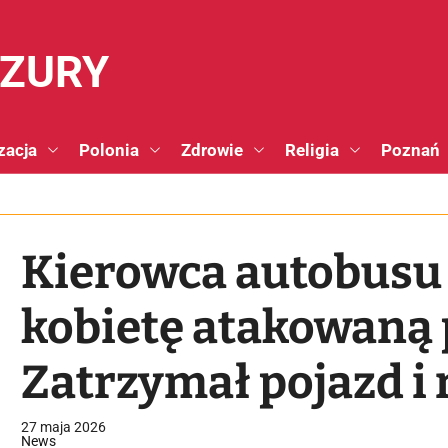
NZURY
zacja
Polonia
Zdrowie
Religia
Poznań
Kierowca autobusu
kobietę atakowaną 
Zatrzymał pojazd i
27 maja 2026
News