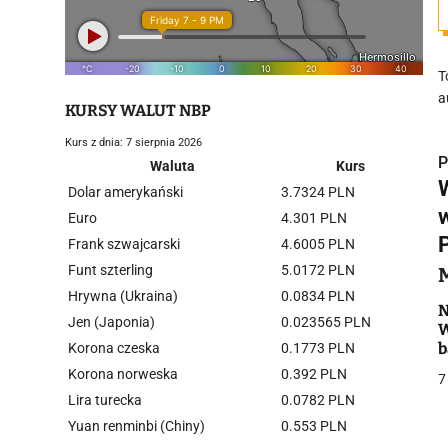
T
a
KURSY WALUT NBP
Kurs z dnia: 7 sierpnia 2026
P
Waluta
Kurs
Dolar amerykański
3.7324 PLN
Euro
4.301 PLN
Frank szwajcarski
4.6005 PLN
Funt szterling
5.0172 PLN
i
Hrywna (Ukraina)
0.0834 PLN
N
Jen (Japonia)
0.023565 PLN
W
b
Korona czeska
0.1773 PLN
m
Korona norweska
0.392 PLN
7
Lira turecka
0.0782 PLN
Yuan renminbi (Chiny)
0.553 PLN
j