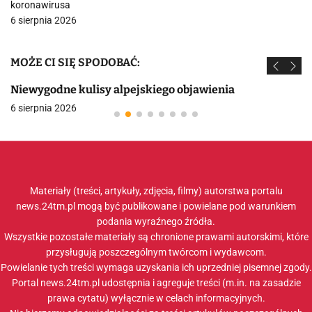
koronawirusa
6 sierpnia 2026
MOŻE CI SIĘ SPODOBAĆ:
Niewygodne kulisy alpejskiego objawienia
6 sierpnia 2026
Materiały (treści, artykuły, zdjęcia, filmy) autorstwa portalu
news.24tm.pl mogą być publikowane i powielane pod warunkiem
podania wyraźnego źródła.
Wszystkie pozostałe materiały są chronione prawami autorskimi, które
przysługują poszczególnym twórcom i wydawcom.
Powielanie tych treści wymaga uzyskania ich uprzedniej pisemnej zgody.
Portal news.24tm.pl udostępnia i agreguje treści (m.in. na zasadzie
prawa cytatu) wyłącznie w celach informacyjnych.