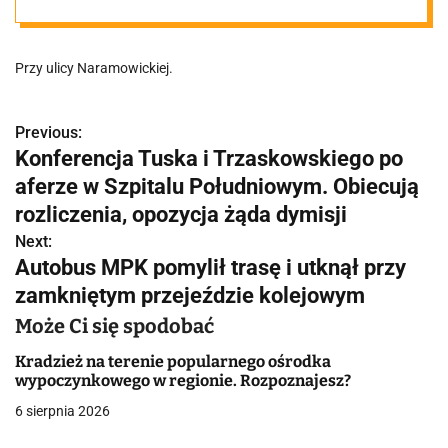
zamkniętym
Przy ulicy Naramowickiej.
przejeździe
kolejowym
Previous:
N
Konferencja Tuska i Trzaskowskiego po
a
aferze w Szpitalu Południowym. Obiecują
w
rozliczenia, opozycja żąda dymisji
Next:
i
Autobus MPK pomylił trasę i utknął przy
g
zamkniętym przejeździe kolejowym
a
Może Ci się spodobać
c
Kradzież na terenie popularnego ośrodka
wypoczynkowego w regionie. Rozpoznajesz?
j
6 sierpnia 2026
a