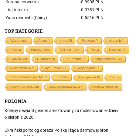
Korona norweska
0.3905 PLN
Lira turecka
0.0781 PLN
Yuan renminbi (Chiny)
0.5516 PLN
TOP KATEGORIE
Wiadomości
Poznań
Kresy.pl
Epoznan.pl
Nczas.info
Polonia
Publicystyka
Dziennik.com
Rosja
Dlapolski.pl
Goniec.net
Globalizacja
TenPoznan.pl
Magnapolonia.org
Wolnemedia.net
Mysl-Polska.pl
Twojapogoda.pl
Dobrewiadomosci.net.pl
Zdrowie
Prisonplanet.pl
Religia
Sekrety-Zdrowia.org
Gazetawarszawska.com
Stolikwolnosci.org
POLONIA
Kolejny dewiant gender aresztowany za molestowanie dzieci
6 sierpnia 2026
Ukraiński politolog obraża Polskę i żąda darmowej broni