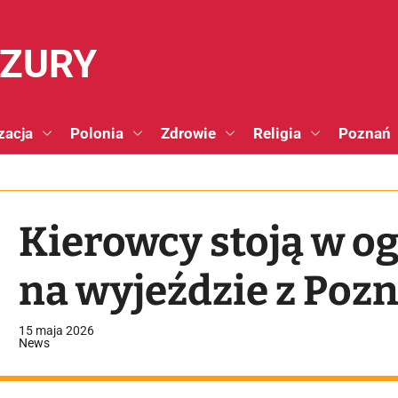
NZURY
zacja
Polonia
Zdrowie
Religia
Poznań
Kierowcy stoją w 
na wyjeździe z Poz
15 maja 2026
News