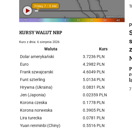
T
P
KURSY WALUT NBP
s
Kurs z dnia: 6 sierpnia 2026
Waluta
Kurs
Dolar amerykański
3.7236 PLN
i
Euro
4.2982 PLN
P
Frank szwajcarski
4.6049 PLN
r
Funt szterling
5.0134 PLN
l
Hrywna (Ukraina)
0.0831 PLN
7
Jen (Japonia)
0.02359 PLN
Korona czeska
0.1778 PLN
j
Korona norweska
0.3905 PLN
Lira turecka
0.0781 PLN
Yuan renminbi (Chiny)
0.5516 PLN