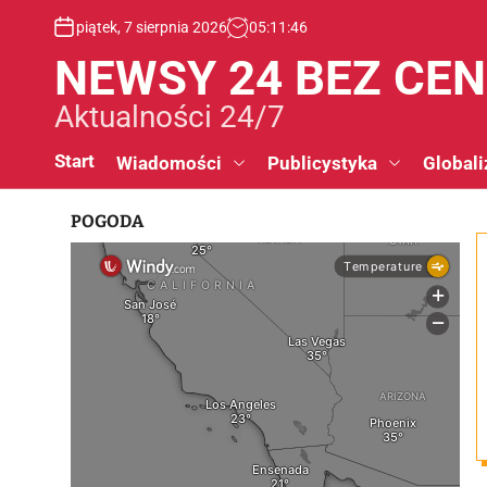
S
piątek, 7 sierpnia 2026
05
:
11
:
47
k
i
NEWSY 24 BEZ CE
p
t
Aktualności 24/7
o
c
Start
Wiadomości
Publicystyka
Globali
o
n
POGODA
t
e
n
t