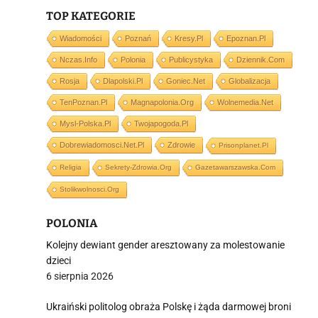
TOP KATEGORIE
i
Wiadomości
Poznań
Kresy.pl
Epoznan.pl
Nczas.info
Polonia
Publicystyka
Dziennik.com
Rosja
Dlapolski.pl
Goniec.net
Globalizacja
TenPoznan.pl
Magnapolonia.org
Wolnemedia.net
Mysl-Polska.pl
Twojapogoda.pl
Dobrewiadomosci.net.pl
Zdrowie
Prisonplanet.pl
Religia
Sekrety-Zdrowia.org
Gazetawarszawska.com
Stolikwolnosci.org
POLONIA
Kolejny dewiant gender aresztowany za molestowanie
dzieci
6 sierpnia 2026
Ukraiński politolog obraża Polskę i żąda darmowej broni