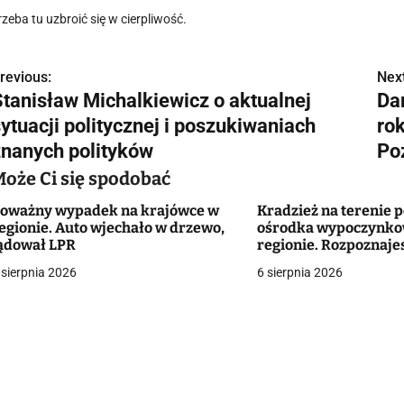
rzeba tu uzbroić się w cierpliwość.
revious:
Next
N
Stanisław Michalkiewicz o aktualnej
Da
a
ytuacji politycznej i poszukiwaniach
ro
w
znanych polityków
Po
Może Ci się spodobać
oważny wypadek na krajówce w
Kradzież na terenie 
g
egionie. Auto wjechało w drzewo,
ośrodka wypoczynk
ądował LPR
regionie. Rozpoznaje
a
 sierpnia 2026
6 sierpnia 2026
c
a
w