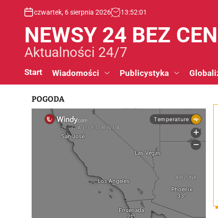
S
czwartek, 6 sierpnia 2026
13
:
52
:
02
k
i
NEWSY 24 BEZ CE
p
t
Aktualności 24/7
o
c
Start
Wiadomości
Publicystyka
Globali
o
n
POGODA
t
e
n
t