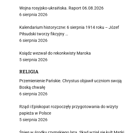
Wojna rosyjsko-ukraińska. Raport 06.08.2026
6 sierpnia 2026
Kalendarium historyczne: 6 sierpnia 1914 roku – Józef
i
Piłsudski tworzy fikcyjny …
6 sierpnia 2026
Ksiądz wezwał do rekonkwisty Maroka
5 sierpnia 2026
RELIGIA
Przemienienie Pańskie. Chrystus objawił uczniom swoją
Boską chwałę
6 sierpnia 2026
Rząd i Episkopat rozpoczęły przygotowania do wizyty
papieża w Polsce
5 sierpnia 2026
Śnieg w środku rzymskiego lata. Skąd wziął się kult Matki