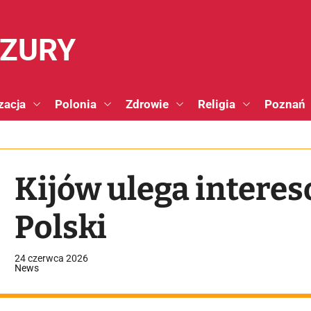
NZURY
zacja
Polonia
Zdrowie
Religia
Poznań
Kijów ulega intere
Polski
24 czerwca 2026
News