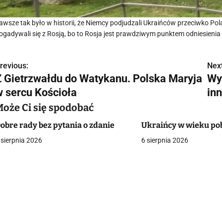
awsze tak było w historii, że Niemcy podjudzali Ukraińców przeciwko Pola
ogadywali się z Rosją, bo to Rosja jest prawdziwym punktem odniesienia
revious:
Next
N
Z Gietrzwałdu do Watykanu. Polska Maryja
Wy
a
w sercu Kościoła
in
w
Może Ci się spodobać
obre rady bez pytania o zdanie
Ukraińcy w wieku p
 sierpnia 2026
6 sierpnia 2026
g
a
c
a