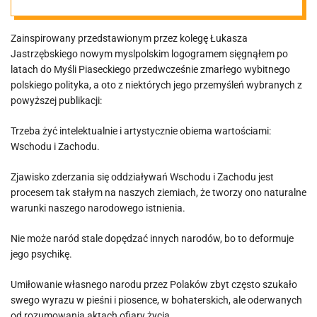
Zainspirowany przedstawionym przez kolegę Łukasza
Jastrzębskiego nowym myslpolskim logogramem sięgnąłem po
latach do Myśli Piaseckiego przedwcześnie zmarłego wybitnego
polskiego polityka, a oto z niektórych jego przemyśleń wybranych z
powyższej publikacji:
Trzeba żyć intelektualnie i artystycznie obiema wartościami:
Wschodu i Zachodu.
Zjawisko zderzania się oddziaływań Wschodu i Zachodu jest
procesem tak stałym na naszych ziemiach, że tworzy ono naturalne
warunki naszego narodowego istnienia.
Nie może naród stale dopędzać innych narodów, bo to deformuje
jego psychikę.
Umiłowanie własnego narodu przez Polaków zbyt często szukało
swego wyrazu w pieśni i piosence, w bohaterskich, ale oderwanych
od rozumowania aktach ofiary życia.