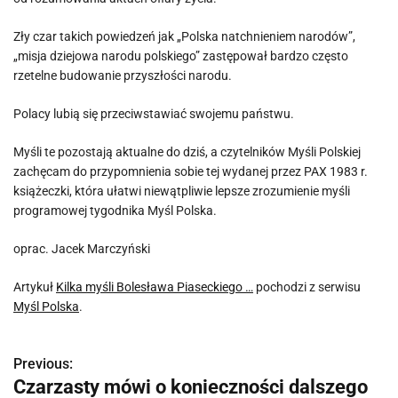
Zły czar takich powiedzeń jak „Polska natchnieniem narodów”,
„misja dziejowa narodu polskiego” zastępował bardzo często
rzetelne budowanie przyszłości narodu.
Polacy lubią się przeciwstawiać swojemu państwu.
Myśli te pozostają aktualne do dziś, a czytelników Myśli Polskiej
zachęcam do przypomnienia sobie tej wydanej przez PAX 1983 r.
książeczki, która ułatwi niewątpliwie lepsze zrozumienie myśli
programowej tygodnika Myśl Polska.
oprac. Jacek Marczyński
Artykuł
Kilka myśli Bolesława Piaseckiego …
pochodzi z serwisu
Myśl Polska
.
Previous:
N
Czarzasty mówi o konieczności dalszego