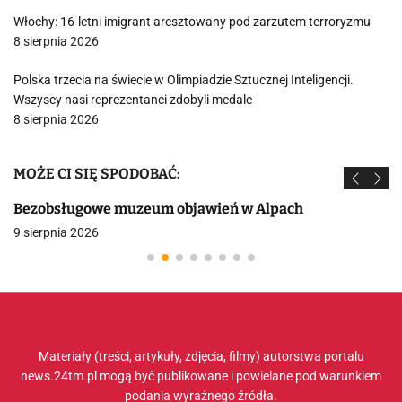
Włochy: 16-letni imigrant aresztowany pod zarzutem terroryzmu
8 sierpnia 2026
Polska trzecia na świecie w Olimpiadzie Sztucznej Inteligencji.
Wszyscy nasi reprezentanci zdobyli medale
8 sierpnia 2026
MOŻE CI SIĘ SPODOBAĆ:
Bezobsługowe muzeum objawień w Alpach
9 sierpnia 2026
Materiały (treści, artykuły, zdjęcia, filmy) autorstwa portalu
news.24tm.pl mogą być publikowane i powielane pod warunkiem
podania wyraźnego źródła.