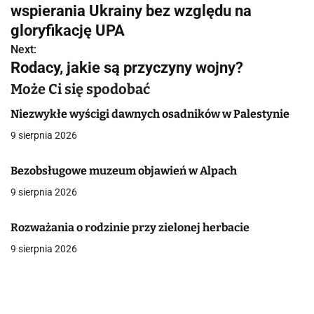
a
wspierania Ukrainy bez względu na
w
gloryfikację UPA
Next:
i
Rodacy, jakie są przyczyny wojny?
g
Może Ci się spodobać
a
Niezwykłe wyścigi dawnych osadników w Palestynie
c
9 sierpnia 2026
j
Bezobsługowe muzeum objawień w Alpach
a
9 sierpnia 2026
w
Rozważania o rodzinie przy zielonej herbacie
p
9 sierpnia 2026
i
s