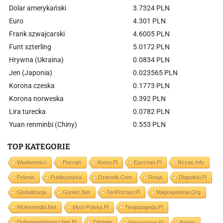
Dolar amerykański
3.7324 PLN
Euro
4.301 PLN
Frank szwajcarski
4.6005 PLN
Funt szterling
5.0172 PLN
Hrywna (Ukraina)
0.0834 PLN
Jen (Japonia)
0.023565 PLN
Korona czeska
0.1773 PLN
Korona norweska
0.392 PLN
Lira turecka
0.0782 PLN
Yuan renminbi (Chiny)
0.553 PLN
TOP KATEGORIE
Wiadomości
Poznań
Kresy.pl
Epoznan.pl
Nczas.info
Polonia
Publicystyka
Dziennik.com
Rosja
Dlapolski.pl
Globalizacja
Goniec.net
TenPoznan.pl
Magnapolonia.org
Wolnemedia.net
Mysl-Polska.pl
Twojapogoda.pl
Dobrewiadomosci.net.pl
Zdrowie
Prisonplanet.pl
Religia