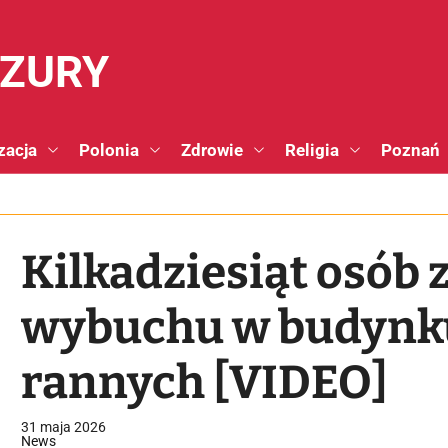
NZURY
zacja
Polonia
Zdrowie
Religia
Poznań
Kilkadziesiąt osób 
wybuchu w budynku
rannych [VIDEO]
31 maja 2026
News