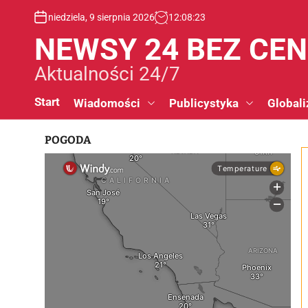
S
niedziela, 9 sierpnia 2026
12
:
08
:
24
k
i
NEWSY 24 BEZ CE
p
t
Aktualności 24/7
o
c
Start
Wiadomości
Publicystyka
Globali
o
n
POGODA
t
e
n
t