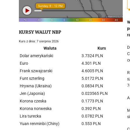
W
p
KURSY WALUT NBP
r
Kurs z dnia: 7 sierpnia 2026
D
Waluta
Kurs
C
Dolar amerykański
3.7324 PLN
c
Euro
4.301 PLN
Frank szwajcarski
4.6005 PLN
R
Funt szterling
5.0172 PLN
s
7
Hrywna (Ukraina)
0.0834 PLN
Jen (Japonia)
0.023565 PLN
A
Korona czeska
0.1773 PLN
Korona norweska
0.392 PLN
M
Lira turecka
0.0782 PLN
s
Yuan renminbi (Chiny)
0.553 PLN
C