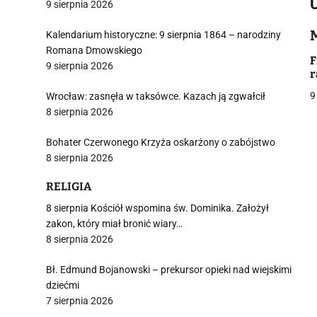
9 sierpnia 2026
Kalendarium historyczne: 9 sierpnia 1864 – narodziny
i
Romana Dmowskiego
F
9 sierpnia 2026
r
9
Wrocław: zasnęła w taksówce. Kazach ją zgwałcił
8 sierpnia 2026
Bohater Czerwonego Krzyża oskarżony o zabójstwo
j
8 sierpnia 2026
RELIGIA
8 sierpnia Kościół wspomina św. Dominika. Założył
zakon, który miał bronić wiary…
8 sierpnia 2026
i
Bł. Edmund Bojanowski – prekursor opieki nad wiejskimi
dziećmi
7 sierpnia 2026