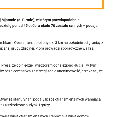
 Mjanmie (d. Birmie), w którym prawdopodobnie
dzielę ponad 45 osób, a około 70 zostało rannych – podają
mhkam. Obszar ten, położony ok. 3 km na południe od granicy z
icznej grupy zbrojnej, która prowadzi sporadyczne walki z
ress, że do niedzieli wieczorem odnaleziono 46 ciał, w tym
lędów bezpieczeństwa zastrzegł sobie anonimowość, przekazał, że
yay ze stanu Shan, podały liczbę ofiar śmiertelnych wahającą
raz uszkodzone budynki i gruzy.
ała wiele ofiar śmiertelnych i rannych, a wiele domów