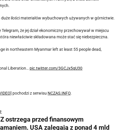
anych.
o duże ilości materiałów wybuchowych używanych w górnictwie.
elegram, że jej dział ekonomiczny przechowywał w miejscu
tóra niewłaściwie składowana może stać się niebezpieczna.
age in northeastern Myanmar left at least 55 people dead,
ional Liberation…
pic.twitter.com/3GCJx5qU30
[VIDEO]
pochodzi z serwisu
NCZAS.INFO
.
:
Z ostrzega przed finansowym
łamaniem. USA zalegają z ponad 4 mld