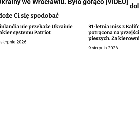
Ukrainy we Wrocławiu. Było gorąco [VIDEO]
w
do
Może Ci się spodobać
inlandia nie przekaże Ukrainie
31-letnia miss z Kalif
g
akier systemu Patriot
potrącona na przejści
pieszych. Za kierowni
a
 sierpnia 2026
chłopiec. Kobieta wal
9 sierpnia 2026
[VIDEO]
c
a
w
p
s
u