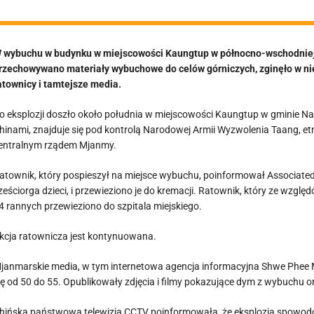
 wybuchu w budynku w miejscowości Kaungtup w północno-wschodniej
rzechowywano materiały wybuchowe do celów górniczych, zginęło w nie
atownicy i tamtejsze media.
o eksplozji doszło około południa w miejscowości Kaungtup w gminie Na
hinami, znajduje się pod kontrolą Narodowej Armii Wyzwolenia Taang, etn
entralnym rządem Mjanmy.
atownik, który pospieszył na miejsce wybuchu, poinformował Associated P
ześciorga dzieci, i przewieziono je do kremacji. Ratownik, który ze wzg
4 rannych przewieziono do szpitala miejskiego.
kcja ratownicza jest kontynuowana.
janmarskie media, w tym internetowa agencja informacyjna Shwe Phee M
ię od 50 do 55. Opublikowały zdjęcia i filmy pokazujące dym z wybuchu o
hińska państwowa telewizja CCTV poinformowała, że eksplozja spowodow