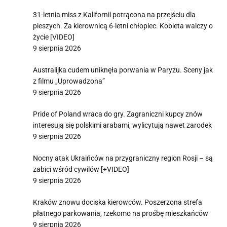
31-letnia miss z Kalifornii potrącona na przejściu dla
pieszych. Za kierownicą 6-letni chłopiec. Kobieta walczy o
życie [VIDEO]
9 sierpnia 2026
Australijka cudem uniknęła porwania w Paryżu. Sceny jak
z filmu „Uprowadzona”
9 sierpnia 2026
Pride of Poland wraca do gry. Zagraniczni kupcy znów
interesują się polskimi arabami, wylicytują nawet zarodek
9 sierpnia 2026
Nocny atak Ukraińców na przygraniczny region Rosji – są
zabici wśród cywilów [+VIDEO]
9 sierpnia 2026
Kraków znowu dociska kierowców. Poszerzona strefa
płatnego parkowania, rzekomo na prośbę mieszkańców
9 sierpnia 2026