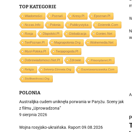
m
TOP KATEGORIE
Wiadomości
Poznań
Kresy.pl
Epoznan.pl
W
Nczas.info
Polonia
Publicystyka
Dziennik.com
N
Rosja
Dlapolski.pl
Globalizacja
Goniec.net
w
TenPoznan.pl
Magnapolonia.org
Wolnemedia.net
Mysl-Polska.pl
Twojapogoda.pl
Dobrewiadomosci.net.pl
Zdrowie
Prisonplanet.pl
Religia
Sekrety-Zdrowia.org
Gazetawarszawska.com
Stolikwolnosci.org
POLONIA
A
Australijka cudem uniknęła porwania w Paryżu. Sceny jak
z filmu „Uprowadzona”
9 sierpnia 2026
P
T
Wojna rosyjsko-ukraińska. Raport 09.08.2026