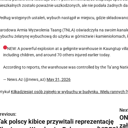
ieszkalnych zostało poważnie uszkodzonych, ale nie podała żadnych d
edług wstępnych ustaleń, wybuch nastąpił w miejscu, gdzie składowan
arodowa Armia Wyzwolenia Taang (TNLA) oświadczyła na swoim kanale T
ybuchu żelatynę wybuchową do użytku w górnictwie i kamieniołomach, k
NEW: A powerful explosion at a gelignite warehouse in Kaungtup vill
including children, and around 70 others injured earlier today.
According to reports, the warehouse was controlled by the Ta’ang Nat
— News.Az (@news_az)
May 31, 2026
rtykuł
Kilkadziesiąt osób zginęło w wybuchu w budynku. Wielu rannych 
Next
N
revious:
ON
ak polscy kibice przywitali reprezentację
a
za