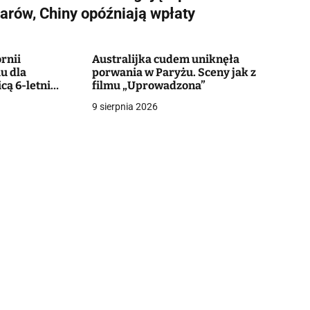
larów, Chiny opóźniają wpłaty
ornii
Australijka cudem uniknęła
u dla
porwania w Paryżu. Sceny jak z
cą 6-letni
filmu „Uprowadzona”
czy o życie
9 sierpnia 2026