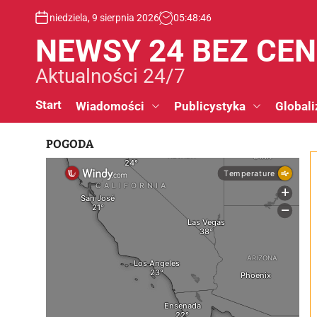
S
niedziela, 9 sierpnia 2026
05
:
48
:
47
k
i
NEWSY 24 BEZ CE
p
t
Aktualności 24/7
o
c
Start
Wiadomości
Publicystyka
Globali
o
n
POGODA
t
e
n
t