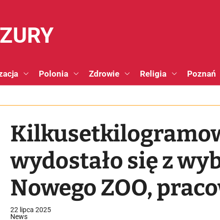
NZURY
zacja
Polonia
Zdrowie
Religia
Poznań
Kilkusetkilogramo
wydostało się z wyb
Nowego ZOO, prac
powiadomili zwied
22 lipca 2025
News