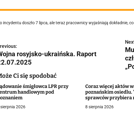
o incydentu doszło 7 lipca, ale teraz pracownicy wyjaśniają dokładnie, co 
Next
N
revious:
Mu
Wojna rosyjsko-ukraińska. Raport
a
cz
22.07.2025
w
„P
Może Ci się spodobać
ądowanie śmigłowca LPR przy
Coraz więcej aktów 
g
entrum handlowym pod
poznańskim osiedlu.
oznaniem
sprawców przybiera n
a
 sierpnia 2026
8 sierpnia 2026
c