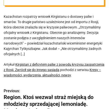
zaopatrzenia z
Kazachstan rozpatrzy wniosek Kirgistanu o dostawy paliw i
Rosji. Zwrócił
smarów. To drugie państwo uzależnione jest od importu z Rosji,
która obecnie znalazła się w kryzysie paliwowym. „Otrzymaliśmy
się do innego
oficjalny wniosek z Kirgistanu. Obecnie go analizujemy. Decyzja
zostanie podjęta z uwzględnieniem naszych interesów
narodowych” – powiedział kazachstański wiceminister energetyki
sąsiada
Kajyrchan Tytkyszbajew. Jak dodał – „Nie otrzymaliśmy żadnych
oficjalnych […]
Artykuł
Kirgistan z deficytem paliw z powodu kryzysu zaopatrzenia
z Rosji. Zwrócił się do innego sąsiada
pochodzi z serwisu
Kresy –
wiadomości, wydarzenia, aktualności, newsy
.
Previous:
N
Region. Ktoś wezwał straż miejską do
a
młodzieży sprzedającej lemoniadę.