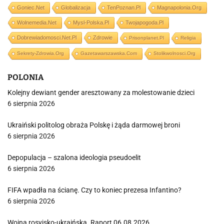
Goniec.net
Globalizacja
TenPoznan.pl
Magnapolonia.org
Wolnemedia.net
Mysl-Polska.pl
Twojapogoda.pl
Dobrewiadomosci.net.pl
Zdrowie
Prisonplanet.pl
Religia
Sekrety-Zdrowia.org
Gazetawarszawska.com
Stolikwolnosci.org
POLONIA
Kolejny dewiant gender aresztowany za molestowanie dzieci
6 sierpnia 2026
Ukraiński politolog obraża Polskę i żąda darmowej broni
6 sierpnia 2026
Depopulacja – szalona ideologia pseudoelit
6 sierpnia 2026
FIFA wpadła na ścianę. Czy to koniec prezesa Infantino?
6 sierpnia 2026
Wojna rosyjsko-ukraińska. Raport 06.08.2026