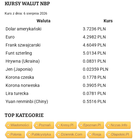
KURSY WALUT NBP
Kurs z dnia: 6 sierpnia 2026
Waluta
Kurs
Dolar amerykański
3.7236 PLN
Euro
4.2982 PLN
Frank szwajcarski
4.6049 PLN
Funt szterling
5.0134 PLN
Hrywna (Ukraina)
0.0831 PLN
Jen (Japonia)
0.02359 PLN
Korona czeska
0.1778 PLN
Korona norweska
0.3905 PLN
Lira turecka
0.0781 PLN
Yuan renminbi (Chiny)
0.5516 PLN
TOP KATEGORIE
Wiadomości
Poznań
Kresy.pl
Epoznan.pl
Nczas.info
Polonia
Publicystyka
Dziennik.com
Rosja
Dlapolski.pl