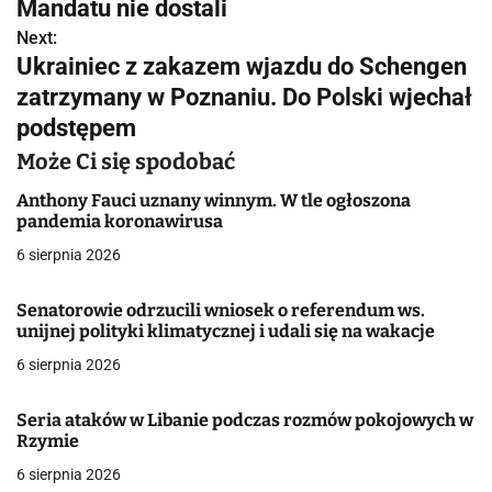
w
Mandatu nie dostali
Next:
i
Ukrainiec z zakazem wjazdu do Schengen
g
zatrzymany w Poznaniu. Do Polski wjechał
podstępem
a
Może Ci się spodobać
c
Anthony Fauci uznany winnym. W tle ogłoszona
j
pandemia koronawirusa
a
6 sierpnia 2026
w
Senatorowie odrzucili wniosek o referendum ws.
unijnej polityki klimatycznej i udali się na wakacje
p
6 sierpnia 2026
i
s
Seria ataków w Libanie podczas rozmów pokojowych w
Rzymie
u
6 sierpnia 2026