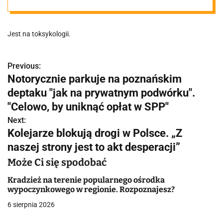
stanie trafiła do
Jest na toksykologii.
poznańskiego
szpitala.
Previous:
N
Notorycznie parkuje na poznańskim
a
deptaku "jak na prywatnym podwórku".
Podano jej jad
w
"Celowo, by uniknąć opłat w SPP"
amazońskiej
Next:
i
Kolejarze blokują drogi w Polsce. „Z
g
naszej strony jest to akt desperacji”
żaby
a
Może Ci się spodobać
c
Kradzież na terenie popularnego ośrodka
wypoczynkowego w regionie. Rozpoznajesz?
j
6 sierpnia 2026
a