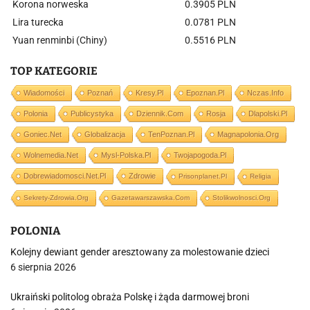
Korona norweska
0.3905 PLN
Lira turecka
0.0781 PLN
Yuan renminbi (Chiny)
0.5516 PLN
TOP KATEGORIE
Wiadomości
Poznań
Kresy.pl
Epoznan.pl
Nczas.info
Polonia
Publicystyka
Dziennik.com
Rosja
Dlapolski.pl
Goniec.net
Globalizacja
TenPoznan.pl
Magnapolonia.org
Wolnemedia.net
Mysl-Polska.pl
Twojapogoda.pl
Dobrewiadomosci.net.pl
Zdrowie
Prisonplanet.pl
Religia
Sekrety-Zdrowia.org
Gazetawarszawska.com
Stolikwolnosci.org
POLONIA
Kolejny dewiant gender aresztowany za molestowanie dzieci
6 sierpnia 2026
Ukraiński politolog obraża Polskę i żąda darmowej broni