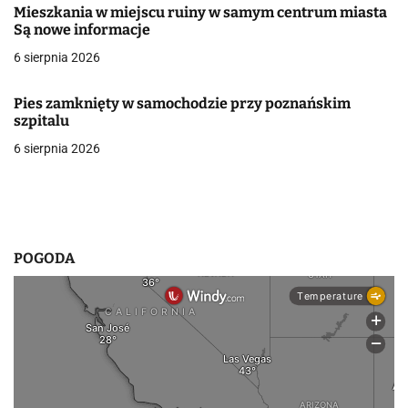
Mieszkania w miejscu ruiny w samym centrum miasta
w
Są nowe informacje
6 sierpnia 2026
p
i
Pies zamknięty w samochodzie przy poznańskim
szpitalu
s
6 sierpnia 2026
u
POGODA