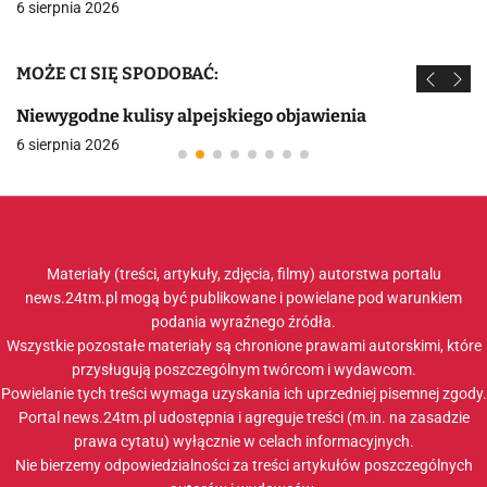
6 sierpnia 2026
MOŻE CI SIĘ SPODOBAĆ:
Niewygodne kulisy alpejskiego objawienia
6 sierpnia 2026
Materiały (treści, artykuły, zdjęcia, filmy) autorstwa portalu
news.24tm.pl mogą być publikowane i powielane pod warunkiem
podania wyraźnego źródła.
Wszystkie pozostałe materiały są chronione prawami autorskimi, które
przysługują poszczególnym twórcom i wydawcom.
Powielanie tych treści wymaga uzyskania ich uprzedniej pisemnej zgody.
Portal news.24tm.pl udostępnia i agreguje treści (m.in. na zasadzie
prawa cytatu) wyłącznie w celach informacyjnych.
Nie bierzemy odpowiedzialności za treści artykułów poszczególnych