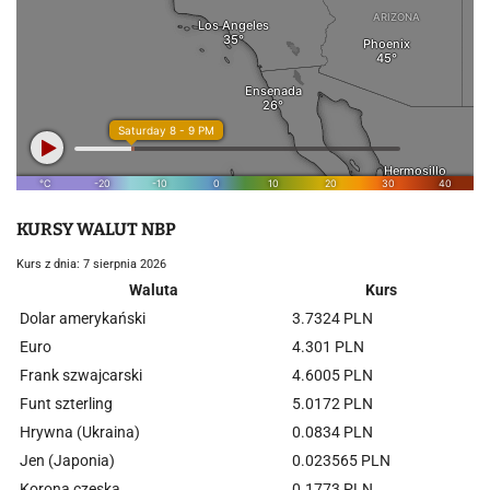
KURSY WALUT NBP
Kurs z dnia: 7 sierpnia 2026
Waluta
Kurs
Dolar amerykański
3.7324 PLN
Euro
4.301 PLN
Frank szwajcarski
4.6005 PLN
Funt szterling
5.0172 PLN
Hrywna (Ukraina)
0.0834 PLN
Jen (Japonia)
0.023565 PLN
Korona czeska
0.1773 PLN