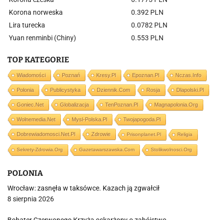
Korona norweska
0.392 PLN
Lira turecka
0.0782 PLN
Yuan renminbi (Chiny)
0.553 PLN
TOP KATEGORIE
Wiadomości
Poznań
Kresy.pl
Epoznan.pl
Nczas.info
Polonia
Publicystyka
Dziennik.com
Rosja
Dlapolski.pl
Goniec.net
Globalizacja
TenPoznan.pl
Magnapolonia.org
Wolnemedia.net
Mysl-Polska.pl
Twojapogoda.pl
Dobrewiadomosci.net.pl
Zdrowie
Prisonplanet.pl
Religia
Sekrety-Zdrowia.org
Gazetawarszawska.com
Stolikwolnosci.org
POLONIA
Wrocław: zasnęła w taksówce. Kazach ją zgwałcił
8 sierpnia 2026