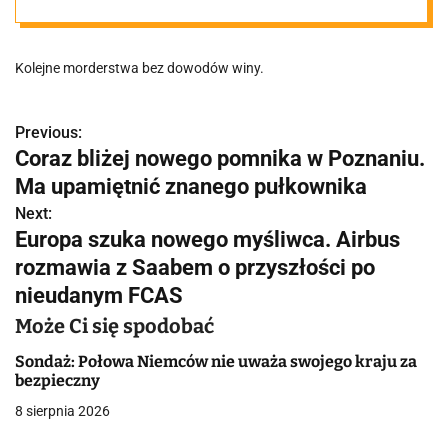
morzu
Kolejne morderstwa bez dowodów winy.
Previous:
N
Coraz bliżej nowego pomnika w Poznaniu.
a
Ma upamiętnić znanego pułkownika
w
Next:
Europa szuka nowego myśliwca. Airbus
i
rozmawia z Saabem o przyszłości po
g
nieudanym FCAS
a
Może Ci się spodobać
c
Sondaż: Połowa Niemców nie uważa swojego kraju za
bezpieczny
j
8 sierpnia 2026
a