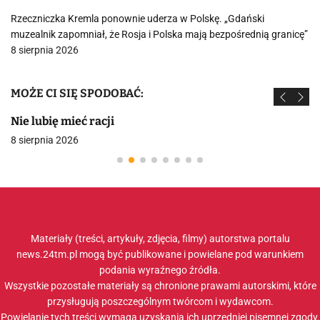
Rzeczniczka Kremla ponownie uderza w Polskę. „Gdański
muzealnik zapomniał, że Rosja i Polska mają bezpośrednią granicę”
8 sierpnia 2026
MOŻE CI SIĘ SPODOBAĆ:
Nie lubię mieć racji
8 sierpnia 2026
Materiały (treści, artykuły, zdjęcia, filmy) autorstwa portalu
news.24tm.pl mogą być publikowane i powielane pod warunkiem
podania wyraźnego źródła.
Wszystkie pozostałe materiały są chronione prawami autorskimi, które
przysługują poszczególnym twórcom i wydawcom.
Powielanie tych treści wymaga uzyskania ich uprzedniej pisemnej zgody.