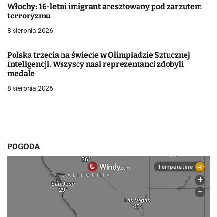
Włochy: 16-letni imigrant aresztowany pod zarzutem
w
terroryzmu
8 sierpnia 2026
p
i
Polska trzecia na świecie w Olimpiadzie Sztucznej
Inteligencji. Wszyscy nasi reprezentanci zdobyli
s
medale
u
8 sierpnia 2026
POGODA