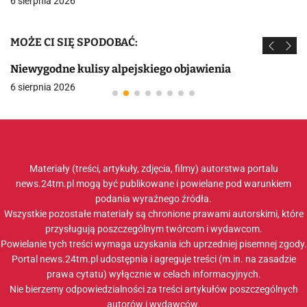
6 sierpnia 2026
MOŻE CI SIĘ SPODOBAĆ:
Niewygodne kulisy alpejskiego objawienia
6 sierpnia 2026
Materiały (treści, artykuły, zdjęcia, filmy) autorstwa portalu
news.24tm.pl mogą być publikowane i powielane pod warunkiem
podania wyraźnego źródła.
Wszystkie pozostałe materiały są chronione prawami autorskimi, które
przysługują poszczególnym twórcom i wydawcom.
Powielanie tych treści wymaga uzyskania ich uprzedniej pisemnej zgody.
Portal news.24tm.pl udostępnia i agreguje treści (m.in. na zasadzie
prawa cytatu) wyłącznie w celach informacyjnych.
Nie bierzemy odpowiedzialności za treści artykułów poszczególnych
autorów i wydawców.