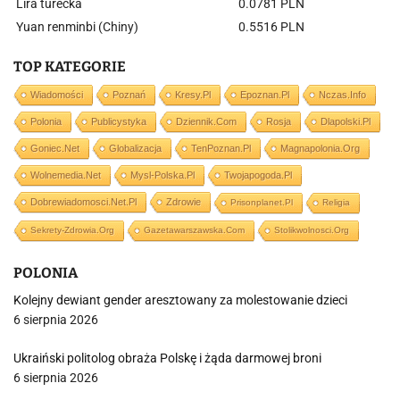
Lira turecka
0.0781 PLN
Yuan renminbi (Chiny)
0.5516 PLN
TOP KATEGORIE
Wiadomości
Poznań
Kresy.pl
Epoznan.pl
Nczas.info
Polonia
Publicystyka
Dziennik.com
Rosja
Dlapolski.pl
Goniec.net
Globalizacja
TenPoznan.pl
Magnapolonia.org
Wolnemedia.net
Mysl-Polska.pl
Twojapogoda.pl
Dobrewiadomosci.net.pl
Zdrowie
Prisonplanet.pl
Religia
Sekrety-Zdrowia.org
Gazetawarszawska.com
Stolikwolnosci.org
POLONIA
Kolejny dewiant gender aresztowany za molestowanie dzieci
6 sierpnia 2026
Ukraiński politolog obraża Polskę i żąda darmowej broni
6 sierpnia 2026