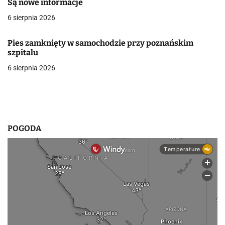
Są nowe informacje
w
6 sierpnia 2026
p
Pies zamknięty w samochodzie przy poznańskim
i
szpitalu
6 sierpnia 2026
s
u
POGODA