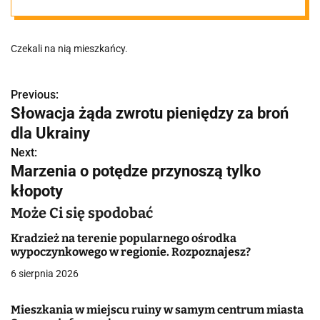
wygląda plac
Czekali na nią mieszkańcy.
budowy
Previous:
N
Słowacja żąda zwrotu pieniędzy za broń
a
dla Ukrainy
w
Next:
Marzenia o potędze przynoszą tylko
i
kłopoty
g
Może Ci się spodobać
a
Kradzież na terenie popularnego ośrodka
wypoczynkowego w regionie. Rozpoznajesz?
c
6 sierpnia 2026
j
Mieszkania w miejscu ruiny w samym centrum miasta
a