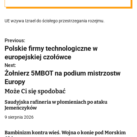
UE wzywa Izrael do ścisłego przestrzegania rozejmu.
Previous:
N
Polskie firmy technologiczne w
a
europejskiej czołówce
w
Next:
Żołnierz 5MBOT na podium mistrzostw
i
Europy
g
Może Ci się spodobać
a
Saudyjska rafineria w płomieniach po ataku
Jemeńczyków
c
9 sierpnia 2026
j
Bambinizm kontra wieś. Wojna o konie pod Morskim
a