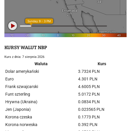
KURSY WALUT NBP
Kurs z dnia: 7 sierpnia 2026
Waluta
Kurs
Dolar amerykański
3.7324 PLN
Euro
4.301 PLN
Frank szwajcarski
4.6005 PLN
Funt szterling
5.0172 PLN
Hrywna (Ukraina)
0.0834 PLN
Jen (Japonia)
0.023565 PLN
Korona czeska
0.1773 PLN
Korona norweska
0.392 PLN