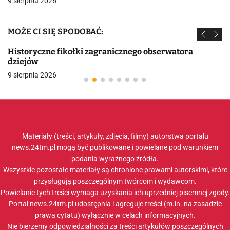
9 sierpnia 2026
MOŻE CI SIĘ SPODOBAĆ:
Historyczne fikołki zagranicznego obserwatora
dziejów
9 sierpnia 2026
Materiały (treści, artykuły, zdjęcia, filmy) autorstwa portalu
news.24tm.pl mogą być publikowane i powielane pod warunkiem
podania wyraźnego źródła.
Wszystkie pozostałe materiały są chronione prawami autorskimi, które
przysługują poszczególnym twórcom i wydawcom.
Powielanie tych treści wymaga uzyskania ich uprzedniej pisemnej zgody.
Portal news.24tm.pl udostępnia i agreguje treści (m.in. na zasadzie
prawa cytatu) wyłącznie w celach informacyjnych.
Nie bierzemy odpowiedzialności za treści artykułów poszczególnych