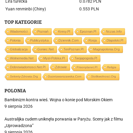
Lira turecka
0.0782 PLN
Yuan renminbi (Chiny)
0.553 PLN
TOP KATEGORIE
Wiadomości
Poznań
Kresy.pl
Epoznan.pl
Nczas.info
Polonia
Publicystyka
Dziennik.com
Rosja
Dlapolski.pl
Globalizacja
Goniec.net
TenPoznan.pl
Magnapolonia.org
Wolnemedia.net
Mysl-Polska.pl
Twojapogoda.pl
Dobrewiadomosci.net.pl
Zdrowie
Prisonplanet.pl
Religia
Sekrety-Zdrowia.org
Gazetawarszawska.com
Stolikwolnosci.org
POLONIA
Bambinizm kontra wieś. Wojna o konie pod Morskim Okiem
9 sierpnia 2026
Australijka cudem uniknęła porwania w Paryżu. Sceny jak z filmu
„Uprowadzona”
9 sierpnia 2026