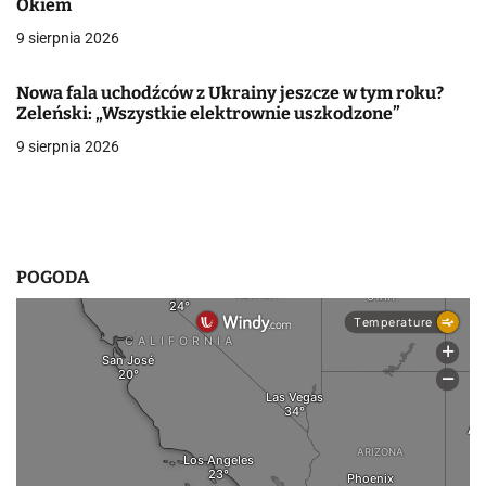
Okiem
w
9 sierpnia 2026
p
Nowa fala uchodźców z Ukrainy jeszcze w tym roku?
i
Zeleński: „Wszystkie elektrownie uszkodzone”
9 sierpnia 2026
s
u
POGODA