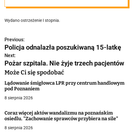
gradem!
Wydano ostrzeżenie I stopnia.
Previous:
N
Policja odnalazła poszukiwaną 15-latkę
a
Next:
Pożar szpitala. Nie żyje trzech pacjentów
w
Może Ci się spodobać
i
Lądowanie śmigłowca LPR przy centrum handlowym
g
pod Poznaniem
a
8 sierpnia 2026
c
Coraz więcej aktów wandalizmu na poznańskim
osiedlu. "Zachowanie sprawców przybiera na sile"
j
8 sierpnia 2026
a