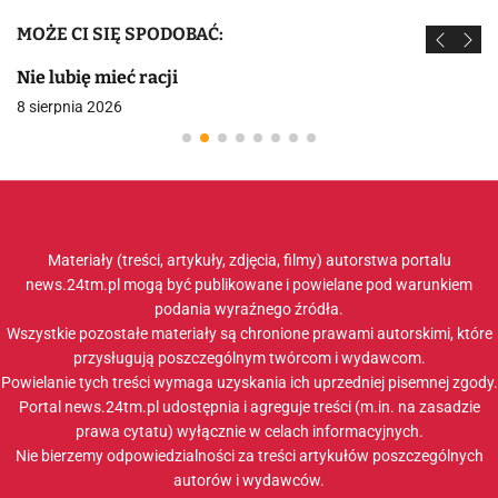
MOŻE CI SIĘ SPODOBAĆ:
Nie lubię mieć racji
8 sierpnia 2026
Materiały (treści, artykuły, zdjęcia, filmy) autorstwa portalu
news.24tm.pl mogą być publikowane i powielane pod warunkiem
podania wyraźnego źródła.
Wszystkie pozostałe materiały są chronione prawami autorskimi, które
przysługują poszczególnym twórcom i wydawcom.
Powielanie tych treści wymaga uzyskania ich uprzedniej pisemnej zgody.
Portal news.24tm.pl udostępnia i agreguje treści (m.in. na zasadzie
prawa cytatu) wyłącznie w celach informacyjnych.
Nie bierzemy odpowiedzialności za treści artykułów poszczególnych
autorów i wydawców.