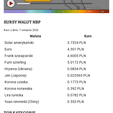
KURSY WALUT NBP
Kurs z dnia: 7 sierpnia 2026
Waluta
Kurs
Dolar amerykański
3.7324 PLN
Euro
4.301 PLN
Frank szwajcarski
4.6005 PLN
Funt szterling
5.0172 PLN
Hrywna (Ukraina)
0.0834 PLN
Jen (Japonia)
0.023565 PLN
Korona czeska
0.1773 PLN
Korona norweska
0.392 PLN
Lira turecka
0.0782 PLN
Yuan renminbi (Chiny)
0.553 PLN
TOP KATEGORIE