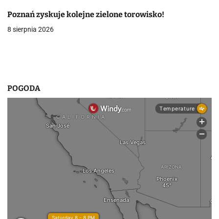
w
Poznań zyskuje kolejne zielone torowisko!
8 sierpnia 2026
p
i
s
u
POGODA