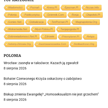
Wiadomości
Poznań
Kresy.pl
Epoznan.pl
Nczas.info
Polonia
Publicystyka
Dziennik.com
Rosja
Dlapolski.pl
Goniec.net
Globalizacja
TenPoznan.pl
Magnapolonia.org
Wolnemedia.net
Mysl-Polska.pl
Twojapogoda.pl
Dobrewiadomosci.net.pl
Zdrowie
Prisonplanet.pl
Religia
Sekrety-Zdrowia.org
Gazetawarszawska.com
Stolikwolnosci.org
POLONIA
Wrocław: zasnęła w taksówce. Kazach ją zgwałcił
8 sierpnia 2026
Bohater Czerwonego Krzyża oskarżony o zabójstwo
8 sierpnia 2026
Biskup zmienia Ewangelię? „Homoseksualizm nie jest grzechem”
8 sierpnia 2026