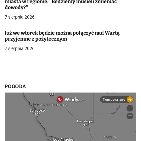
miasta w regionie. "Będziemy musieli zmieniać
dowody?"
w
7 sierpnia 2026
p
i
Już we wtorek będzie można połączyć nad Wartą
przyjemne z pożytecznym
s
7 sierpnia 2026
u
POGODA