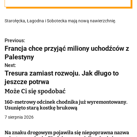
się trzy
Starołęcka, Łagodna i Sobotecka mają nową nawierzchnię.
poznańskie
ulice
Previous:
N
Francja chce przyjąć miliony uchodźców z
a
Palestyny
w
Next:
Tresura zamiast rozwoju. Jak długo to
i
jeszcze potrwa
g
Może Ci się spodobać
a
160-metrowy odcinek chodnika już wyremontowany.
Usunięto starą kostkę brukową
c
7 sierpnia 2026
j
Na znaku drogowym pojawiła się niepoprawna nazwa
a