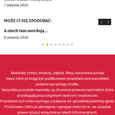
7 sierpnia 2026
MOŻE CI SIĘ SPODOBAĆ:
A niech tam mordują …
8 sierpnia 2026
Materiały (treści, artykuły, zdjęcia, filmy) autorstwa portalu
news.24tm.pl mogą być publikowane i powielane pod warunkiem
podania wyraźnego źródła.
Wszystkie pozostałe materiały są chronione prawami autorskimi, które
przysługują poszczególnym twórcom i wydawcom.
Powielanie tych treści wymaga uzyskania ich uprzedniej pisemnej zgody.
Portal news.24tm.pl udostępnia i agreguje treści (m.in. na zasadzie
prawa cytatu) wyłącznie w celach informacyjnych.