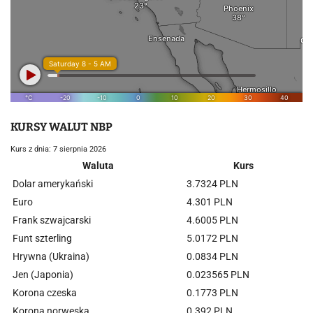
KURSY WALUT NBP
Kurs z dnia: 7 sierpnia 2026
Waluta
Kurs
Dolar amerykański
3.7324 PLN
Euro
4.301 PLN
Frank szwajcarski
4.6005 PLN
Funt szterling
5.0172 PLN
Hrywna (Ukraina)
0.0834 PLN
Jen (Japonia)
0.023565 PLN
Korona czeska
0.1773 PLN
Korona norweska
0.392 PLN