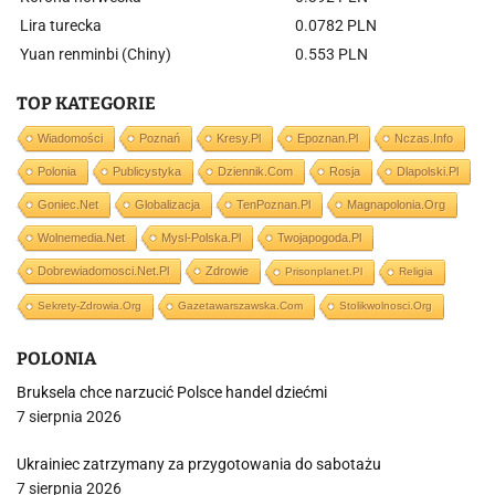
Lira turecka
0.0782 PLN
Yuan renminbi (Chiny)
0.553 PLN
TOP KATEGORIE
Wiadomości
Poznań
Kresy.pl
Epoznan.pl
Nczas.info
Polonia
Publicystyka
Dziennik.com
Rosja
Dlapolski.pl
Goniec.net
Globalizacja
TenPoznan.pl
Magnapolonia.org
Wolnemedia.net
Mysl-Polska.pl
Twojapogoda.pl
Dobrewiadomosci.net.pl
Zdrowie
Prisonplanet.pl
Religia
Sekrety-Zdrowia.org
Gazetawarszawska.com
Stolikwolnosci.org
POLONIA
Bruksela chce narzucić Polsce handel dziećmi
7 sierpnia 2026
Ukrainiec zatrzymany za przygotowania do sabotażu
7 sierpnia 2026