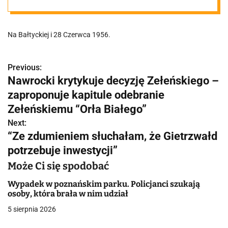
Poznaniu!
Na Bałtyckiej i 28 Czerwca 1956.
Previous:
N
Nawrocki krytykuje decyzję Zełeńskiego –
a
zaproponuje kapitule odebranie
w
Zełeńskiemu “Orła Białego”
Next:
i
“Ze zdumieniem słuchałam, że Gietrzwałd
g
potrzebuje inwestycji”
a
Może Ci się spodobać
c
Wypadek w poznańskim parku. Policjanci szukają
osoby, która brała w nim udział
j
5 sierpnia 2026
a