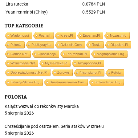
Lira turecka
0.0784 PLN
Yuan renminbi (Chiny)
0.5529 PLN
TOP KATEGORIE
Wiadomości
Poznań
Kresy.pl
Epoznan.pl
Nczas.info
Polonia
Publicystyka
Dziennik.com
Rosja
Dlapolski.pl
Goniec.net
Globalizacja
TenPoznan.pl
Magnapolonia.org
Wolnemedia.net
Mysl-Polska.pl
Twojapogoda.pl
Dobrewiadomosci.net.pl
Zdrowie
Prisonplanet.pl
Religia
Sekrety-Zdrowia.org
Gazetawarszawska.com
Stolikwolnosci.org
POLONIA
Ksiądz wezwał do rekonkwisty Maroka
5 sierpnia 2026
Chrześcijanie pod ostrzałem. Seria ataków w Izraelu
5 sierpnia 2026