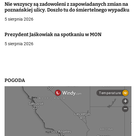
Nie wszyscy są zadowoleni z zapowiadanych zmian na
w
poznańskiej ulicy. Doszło tu do śmiertelnego wypadku
5 sierpnia 2026
p
i
Prezydent Jaśkowiak na spotkaniu w MON
s
5 sierpnia 2026
u
POGODA