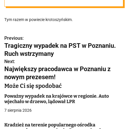
Tym razem w powiecie krotoszyńskim.
Previous:
N
Tragiczny wypadek na PST w Poznaniu.
a
Ruch wstrzymany
w
Next:
Największy pracodawca w Poznaniu z
i
nowym prezesem!
g
Może Ci się spodobać
a
Poważny wypadek na krajówce w regionie. Auto
wjechało w drzewo, lądował LPR
c
7 sierpnia 2026
j
Kradzież na terenie popularnego ośrodka
a