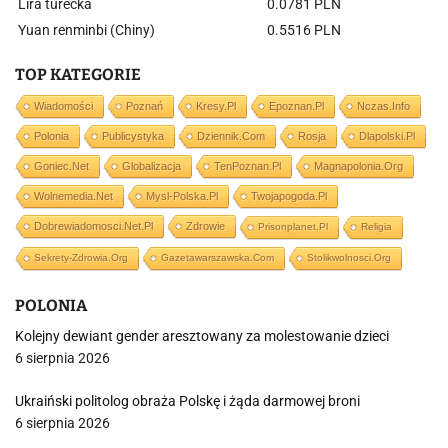
Lira turecka
0.0781 PLN
Yuan renminbi (Chiny)
0.5516 PLN
TOP KATEGORIE
Wiadomości
Poznań
Kresy.pl
Epoznan.pl
Nczas.info
Polonia
Publicystyka
Dziennik.com
Rosja
Dlapolski.pl
Goniec.net
Globalizacja
TenPoznan.pl
Magnapolonia.org
Wolnemedia.net
Mysl-Polska.pl
Twojapogoda.pl
Dobrewiadomosci.net.pl
Zdrowie
Prisonplanet.pl
Religia
Sekrety-Zdrowia.org
Gazetawarszawska.com
Stolikwolnosci.org
POLONIA
Kolejny dewiant gender aresztowany za molestowanie dzieci
6 sierpnia 2026
Ukraiński politolog obraża Polskę i żąda darmowej broni
6 sierpnia 2026