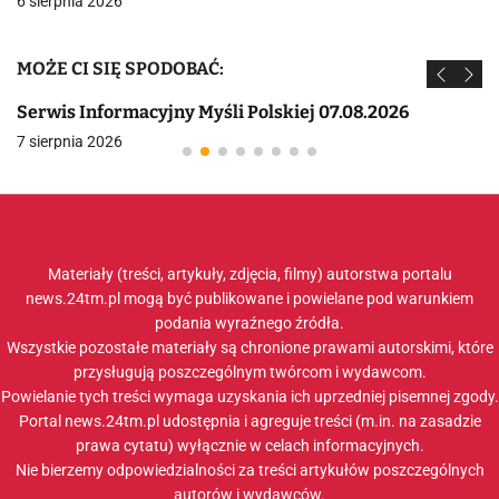
6 sierpnia 2026
MOŻE CI SIĘ SPODOBAĆ:
Serwis Informacyjny Myśli Polskiej 07.08.2026
7 sierpnia 2026
Materiały (treści, artykuły, zdjęcia, filmy) autorstwa portalu
news.24tm.pl mogą być publikowane i powielane pod warunkiem
podania wyraźnego źródła.
Wszystkie pozostałe materiały są chronione prawami autorskimi, które
przysługują poszczególnym twórcom i wydawcom.
Powielanie tych treści wymaga uzyskania ich uprzedniej pisemnej zgody.
Portal news.24tm.pl udostępnia i agreguje treści (m.in. na zasadzie
prawa cytatu) wyłącznie w celach informacyjnych.
Nie bierzemy odpowiedzialności za treści artykułów poszczególnych
autorów i wydawców.