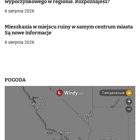
wypoczynkowego w regionie. Rozpoznajesz?
w
6 sierpnia 2026
p
Mieszkania w miejscu ruiny w samym centrum miasta
i
Są nowe informacje
6 sierpnia 2026
s
u
POGODA