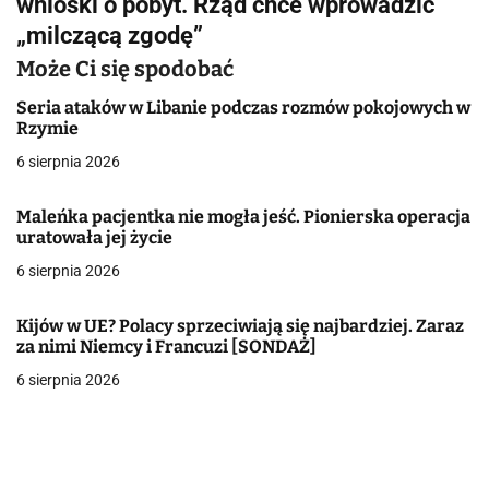
wnioski o pobyt. Rząd chce wprowadzić
g
„milczącą zgodę”
a
Może Ci się spodobać
c
Seria ataków w Libanie podczas rozmów pokojowych w
Rzymie
j
6 sierpnia 2026
a
Maleńka pacjentka nie mogła jeść. Pionierska operacja
w
uratowała jej życie
6 sierpnia 2026
p
i
Kijów w UE? Polacy sprzeciwiają się najbardziej. Zaraz
za nimi Niemcy i Francuzi [SONDAŻ]
s
6 sierpnia 2026
u