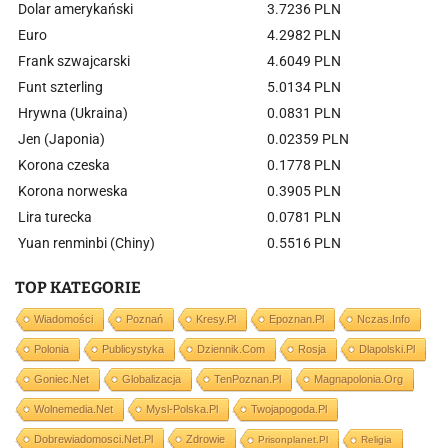
Dolar amerykański
3.7236 PLN
Euro
4.2982 PLN
Frank szwajcarski
4.6049 PLN
Funt szterling
5.0134 PLN
Hrywna (Ukraina)
0.0831 PLN
Jen (Japonia)
0.02359 PLN
Korona czeska
0.1778 PLN
Korona norweska
0.3905 PLN
Lira turecka
0.0781 PLN
Yuan renminbi (Chiny)
0.5516 PLN
TOP KATEGORIE
Wiadomości
Poznań
Kresy.pl
Epoznan.pl
Nczas.info
Polonia
Publicystyka
Dziennik.com
Rosja
Dlapolski.pl
Goniec.net
Globalizacja
TenPoznan.pl
Magnapolonia.org
Wolnemedia.net
Mysl-Polska.pl
Twojapogoda.pl
Dobrewiadomosci.net.pl
Zdrowie
Prisonplanet.pl
Religia