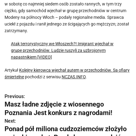
w sobotę co najmniej siedem osób zostało rannych, w tym trzy
ciężko, gdy samochód wjechał w grupę przechodniów w centrum
Modeny na północy Włoch – podały regionalne media. Sprawca
uciekł z pojazdu i ranił jednego ze ścigających go mężczyzn; został
zatrzymany.
Atak terrorystyczny we Włoszech?! Imigrant wjechał w
grupę przechodniów. Ludzie ruszyli za uzbrojonym
napastnikiem [VIDEO]
Artykuł
Kolejny kierowca wjechał autem w przechodniów. Są ofiary
śmiertelne
pochodzi z serwisu
NCZAS.INFO
.
Previous:
N
Masz ładne zdjęcie z wiosennego
a
Poznania Jest konkurs z nagrodami!
w
Next:
Ponad pół miliona cudzoziemców złożyło
i