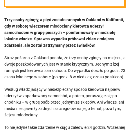
przechodniów.
Trzy osoby zginęły, a pięć zostało rannych w Oakland w Kalifornii,
Są ofiary
gdy w sobotę wieczorem młodociany kierowca uderzył
samochodem w grupę pieszych – poinformowały w niedzielę
śmiertelne
lokalne władze. Sprawca wypadku próbował zbiec z miejsca
zdarzenia, ale został zatrzymany przez świadków.
Straż pożarna z Oakland podała, że trzy osoby zginęły na miejscu, a
dwoje poszkodowanych jest w stanie krytycznym. Jednym z lżej
rannych jest kierowca samochodu. Do wypadku doszło po godz. 23
czasu lokalnego w sobotę (po godz. 8 w niedzielę czasu polskiego).
Według władz jadący w niebezpieczny sposób kierowca najpierw
uderzył w zaparkowany samochód, a potem, poruszając się po
chodniku – w grupę osób przed jednym ze sklepów. Ani władze, ani
media nie ujawniły żadnych szczegółów na jego temat, poza tym,
że jest młodociany.
To nie jedyne takie zdarzenie w ciągu zaledwie 24 godzin. Wcześniej